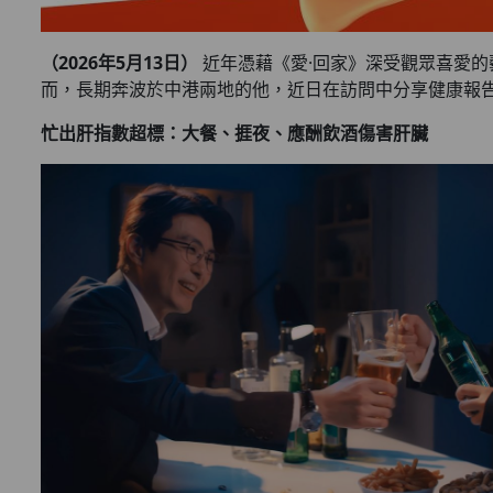
（2026年5月13日）
近年憑藉《愛·回家》深受觀眾喜愛的藝
而，長期奔波於中港兩地的他，近日在訪問中分享健康報告
忙出肝指數超標：大餐、捱夜、應酬飲酒傷害肝臟