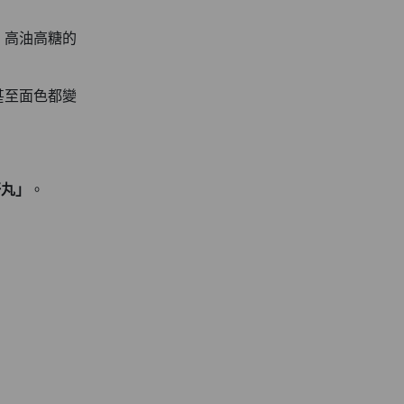
、高油高糖的
甚至面色都變
肝丸」
。