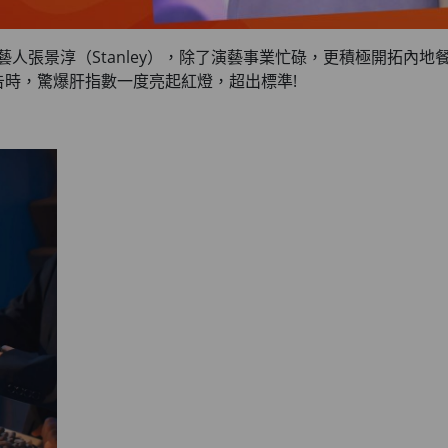
人張景淳（Stanley），除了演藝事業忙碌，更積極開拓內地
時，驚爆肝指數一度亮起紅燈，超出標準!