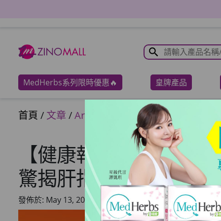
MedHerbs系列限時優惠🔥
皇牌產品
首頁
/
文章
/
Articles
【健康報聞】張景淳長
驚揭肝指數超標！ 分享
發佈於: May 13, 2026