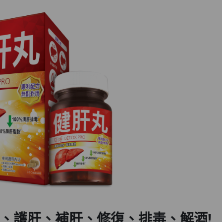
肝、護肝、補肝、修復、排毒
、
解酒!