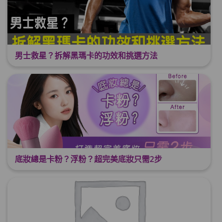
男士救星？拆解黑瑪卡的功效和挑選方法
底妝總是卡粉？浮粉？超完美底妝只需2步