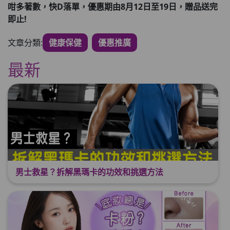
咁多著數，快D
落單，優惠期由8
月12
日至19
日，贈品送完
即止!
文章分類:
健康保健
優惠推廣
最新
男士救星？拆解黑瑪卡的功效和挑選方法