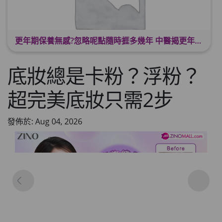
更年期保養無感?忽略呢點隨時捱多幾年 中醫揭更年保養關鍵 輕鬆舒適渡過更年期
底妝總是卡粉？浮粉？
超完美底妝只需2步
發佈於: Aug 04, 2026