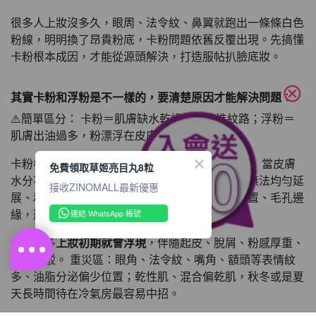
很多人上妝沒多久，眼周、法令紋、鼻翼就跑出一條條白色
粉線，明明換了昂貴粉底，卡粉問題依舊反覆出現。先搞懂
卡粉根本成因，才能從源頭解決，打造服帖扒臉底妝。
cancel
其實卡粉和浮粉是不一樣的，要清楚原因才能解決問題
：
⚠️簡單區分： 卡粉＝肌膚缺水乾燥，粉陷進紋路；浮粉＝
肌膚出油過多，粉漂浮在皮膚表層。
卡粉核心根源：肌膚乾燥缺水、角質層粗糙翹皮。 當皮膚
免費領取草姬亮目丸8粒
水分不足，表面佈滿細微乾紋、老廢脫屑，底妝無法均勻延
接收ZINOMALL最新優惠
展、和肌膚融合，粉體直接堆積在紋理、乾裂位置、毛孔邊
緣，形成類似溝壑的白線。
連結 WhatsApp 帳號
卡粉大多
上妝初期就會浮現
，伴隨起皮、脫屑、粉感厚重、
妝面斑駁。 重災區：眼角、法令紋、嘴角、額頭等表情紋
多、油脂分泌偏少位置；乾性肌、混合偏乾肌，秋冬或是夏
天長時間待在冷氣房最容易中招。