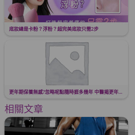
底妝總是卡粉？浮粉？超完美底妝只需2步
更年期保養無感?忽略呢點隨時捱多幾年 中醫揭更年保養關鍵 輕鬆舒適渡過更年期
相關文章