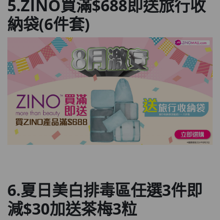
5.ZINO買滿$688即送旅行收
納袋(6件套)
6.夏日美白排毒區任選3件即
減$30加送茶梅3粒