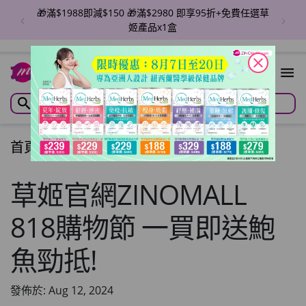
🎁滿$1988即減$150 🎁滿$2980 即享95折+免費任選草
姬產品x1盒
close
首頁
/
文章
/
Articles
草姬官網ZINOMALL
818購物節 一買即送鮑
魚勁抵!
發佈於: Aug 12, 2024