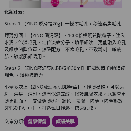
化妝tips:
Steps 1:【ZINO 瞬滑霜20g】一搽零毛孔，秒速柔焦毛孔
薄薄打圈上【ZINO 瞬滑霜】，1000倍透明質酸粒子，注入
水潤，飽滿毛孔
，定位淡紋分子，填平細紋，
更能融入毛孔
及細紋凹陷位置
，無矽配方、不塞毛孔、不致粉刺，暗瘡
肌、敏感肌都啱用。
Steps 2:【ZINO魔幻亮肌BB精華30ml】韓國製造 自動追蹤
調色 ，超強遮瑕力
小量多次上【ZINO魔幻亮肌BB精華】，輕薄易推
，可以遮
斑、痘痘、痘印，還有保濕去紋、修護肌膚效果，
底妝會更
薄更貼面
，一支做曬 遮瑕、調色、養膚、防曬（防曬系數
SPF50 PA+++），打造每日輕鬆、快速底妝。
文章分類:
健康保健
護膚美肌