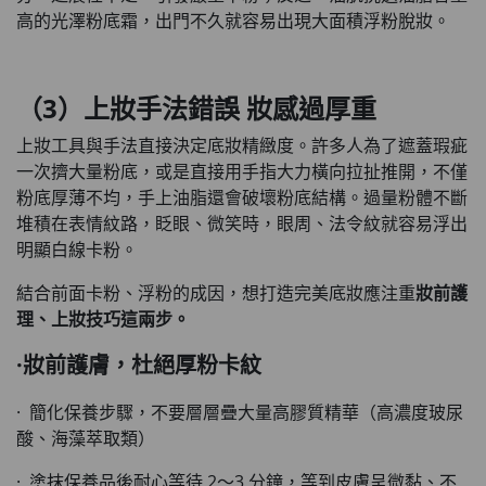
高的光澤粉底霜，出門不久就容易出現大面積浮粉脫妝。
（3）上妝手法錯誤 妝感過厚重
上妝工具與手法直接決定底妝精緻度。許多人為了遮蓋瑕疵
一次擠大量粉底，或是直接用手指大力橫向拉扯推開，不僅
粉底厚薄不均，手上油脂還會破壞粉底結構。過量粉體不斷
堆積在表情紋路，眨眼、微笑時，眼周、法令紋就容易浮出
明顯白線卡粉。
結合前面卡粉、浮粉的成因，想打造完美底妝應注重
妝前護
理、上妝技巧
這兩步。
·妝前護膚，杜絕厚粉卡紋
· 簡化保養步驟，不要層層疊大量高膠質精華（高濃度玻尿
酸、海藻萃取類）
· 塗抹保養品後耐心等待 2～3 分鐘，等到皮膚呈微黏、不