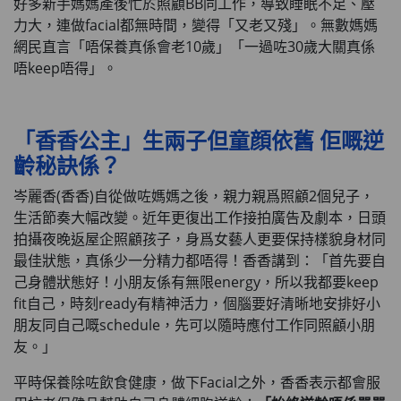
好多新手媽媽產後忙於照顧BB同工作，導致睡眠不足、壓
力大，連做facial都無時間，變得「又老又殘」。無數媽媽
網民直言「唔保養真係會老10歲」「一過咗30歲大關真係
唔keep唔得」。
「香香公主」
生兩子但童顔依舊 佢嘅逆
齡秘訣係？
岑麗香(香香)自從做咗媽媽之後，親力親爲照顧2個兒子，
生活節奏大幅改變。近年更復出工作接拍廣告及劇本，日頭
拍攝夜晚返屋企照顧孩子，身爲女藝人更要保持樣貌身材同
最佳狀態，真係少一分精力都唔得！香香講到：「首先要自
己身體狀態好！小朋友係有無限energy，所以我都要keep
fit自己，時刻ready有精神活力，個腦要好清晰地安排好小
朋友同自己嘅schedule，先可以隨時應付工作同照顧小朋
友。」
平時保養除咗飲食健康，做下Facial之外，香香表示都會服