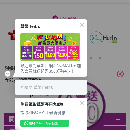
草姬Herbs
歡迎來到草姬官網ZINOMALL♥️ 加
想獲取最新的優惠資訊？
入會員就送超過$300現金劵！
cancel
立即訂閱電子郵件!
回覆至 草姬Herbs
免費領取草姬亮目丸8粒
接收ZINOMALL最新優惠
關於ZINOMALL
add
連結 WhatsApp 帳號