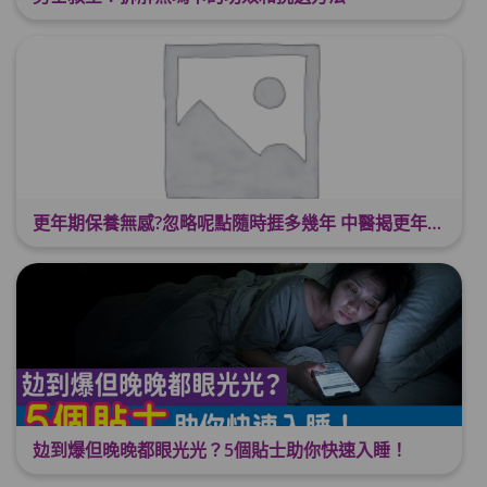
更年期保養無感?忽略呢點隨時捱多幾年 中醫揭更年保養關鍵 輕鬆舒適渡過更年期
攰到爆但晚晚都眼光光？5個貼士助你快速入睡！