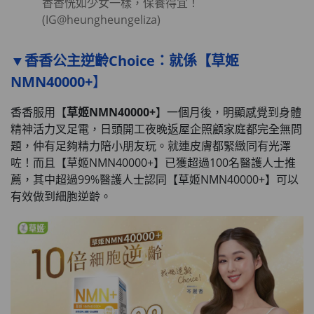
香香恍如少女一樣，保養得宜！
(IG@heungheungeliza)
▼香香公主逆齡Choice：就係【草姬
NMN40000+
】
香香服用【
草姬NMN40000+
】一個月後，明顯感覺到身體
精神活力叉足電，日頭開工夜晚返屋企照顧家庭都完全無問
題，仲有足夠精力陪小朋友玩。就連皮膚都緊緻同有光澤
咗！而且【草姬NMN40000+】已獲超過100名醫護人士推
薦，其中超過99%醫護人士認同【草姬NMN40000+】可以
有效做到細胞逆齡。