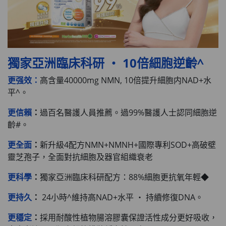
獨家亞洲臨床科研 ‧ 10倍細胞逆齡^
更强效：
高含量40000mg NMN, 10倍提升細胞内NAD+水
平^。
更信賴
：
過百名醫護人員推薦。過99%醫護人士認同細胞逆
齡#。
更全面
：
新升級4配方NMN+NMNH+國際專利SOD+高破壁
靈芝孢子，全面對抗細胞及器官組織衰老
更科學
：
獨家亞洲臨床科研配方：88%細胞更抗氧年輕◆
更持久
：
24小時^維持高NAD+水平 ‧ 持續修復DNA。
更穩定
：
採用耐酸性植物腸溶膠囊保證活性成分更好吸收，