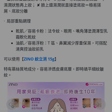
濕潤狀態再上妝； ✘ 臉上還濕潤就直接塗底妝＝極易搓
屑、底妝分離
· 局部重點調理
乾肌／容易卡粉：法令紋、眼周、嘴角薄塗潤澤型乳
霜軟化乾紋
油肌／容易浮粉：T 區、鼻翼減少厚重保濕，可搭配
清爽控油妝前乳
可以使用【
ZINO 紋立消 15g
】
特有慕絲質地成分，容易滲透皮膚底層，即時填平細紋皺
紋。