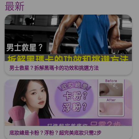
最新
男士救星？拆解黑瑪卡的功效和挑選方法
底妝總是卡粉？浮粉？超完美底妝只需2步