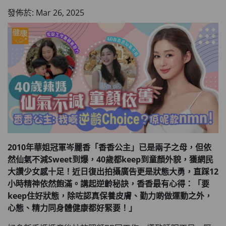
發佈於: Mar 26, 2025
2010年華姐冠軍岑麗香「香香公主」已是兩子之母，但依
然仙氣不減Sweet到爆，40歲都keep到童顏外貌，獲網民
大讚少女感十足！近日復出拍攝廣告更是狀態大勇，直踩12
小時精神依然飽滿。講起逆齡秘訣，香香最有心得：「要
keep住好狀態，除咗認真保養皮膚、勤力啲做運動之外，
心態、精力同身體健康都好緊要！」