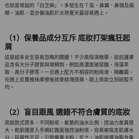
也就是常說的「白芝麻」。多發生在 T 區、鼻翼、鼻頭及兩
頰，油肌、混合偏油肌於炎熱夏天最容易遇上。
（1）保養品成分互斥 底妝打架瘋狂起
屑
這是超多女生容易忽略的關鍵！不少高保濕精華、妝前護膚
品含有大分子膠質與增稠劑，例如高濃度玻尿酸、海藻萃
取、高分子膠等。一旦遇上配方不相容的粉底液、隔離霜，
在臉上反覆推抹摩擦後就會結塊搓屑，剛上底妝立刻斑駁不
均。
（2）盲目跟風 選錯不符合膚質的底妝
底妝款式眾多，不同粉底、氣墊的油水比例、控油力差異很
大。乾肌隨意入手網紅霧面強控油粉底，容易被吸走肌膚水
分、延展性不足，引發嚴重卡粉；反之，油肌挑選油脂含量