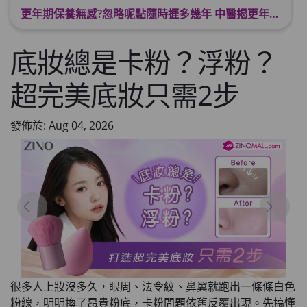
更年期保養無感?忽略呢點隨時捱多幾年 中醫揭更年保養關鍵 輕鬆舒適渡過更年期
底妝總是卡粉？浮粉？
超完美底妝只需2步
發佈於: Aug 04, 2026
很多人上妝沒多久，眼周、法令紋、鼻翼就跑出一條條白色
粉線，明明換了昂貴粉底，卡粉問題依舊反覆出現。先搞懂