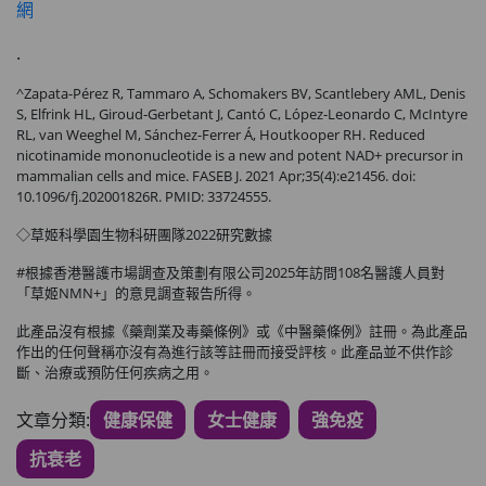
網
.
^Zapata-Pérez R, Tammaro A, Schomakers BV, Scantlebery AML, Denis
S, Elfrink HL, Giroud-Gerbetant J, Cantó C, López-Leonardo C, McIntyre
RL, van Weeghel M, Sánchez-Ferrer Á, Houtkooper RH. Reduced
nicotinamide mononucleotide is a new and potent NAD+ precursor in
mammalian cells and mice. FASEB J. 2021 Apr;35(4):e21456. doi:
10.1096/fj.202001826R. PMID: 33724555.
◇草姬科學園生物科研團隊2022研究數據
️#根據香港醫護市場調查及策劃有限公司2025年訪問108名醫護人員對
「草姬NMN+」的意見調查報告所得。
此產品沒有根據《藥劑業及毒藥條例》或《中醫藥條例》註冊。為此產品
作出的任何聲稱亦沒有為進行該等註冊而接受評核。此產品並不供作診
斷、治療或預防任何疾病之用。
文章分類:
健康保健
女士健康
強免疫
抗衰老