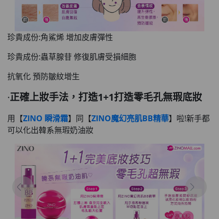
珍貴成份:角鯊烯 增加皮膚彈性
珍貴成份:蟲草腺苷 修復肌膚受損細胞
抗氧化 預防皺紋增生
·
正確上妝手法，打造1+1打造零毛孔無瑕底妝
用【
ZINO 瞬滑霜
】同【
ZINO魔幻亮肌BB精華
】啦!新手都
可以化出韓系無瑕奶油妝