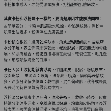
卡粉根本成因，才能從源頭解決，打造服帖扒臉底妝。
其實卡粉和浮粉是不一樣的，要清楚原因才能解決問題
：
⚠️簡單區分： 卡粉＝肌膚缺水乾燥，粉陷進紋路；浮粉＝
肌膚出油過多，粉漂浮在皮膚表層。
卡粉核心根源：肌膚乾燥缺水、角質層粗糙翹皮。 當皮膚
水分不足，表面佈滿細微乾紋、老廢脫屑，底妝無法均勻延
展、和肌膚融合，粉體直接堆積在紋理、乾裂位置、毛孔邊
緣，形成類似溝壑的白線。
卡粉大多
上妝初期就會浮現
，伴隨起皮、脫屑、粉感厚重、
妝面斑駁。 重災區：眼角、法令紋、嘴角、額頭等表情紋
多、油脂分泌偏少位置；乾性肌、混合偏乾肌，秋冬或是夏
天長時間待在冷氣房最容易中招。
浮粉源頭是肌膚出油旺盛、油水失衡。上妝數小時後，皮膚
持續分泌油脂汗水，令粉底難以貼膚，粉體和皮脂融合後浮
於表面。妝面會油膩混濁、色調不均，毛孔容易冒出白點，