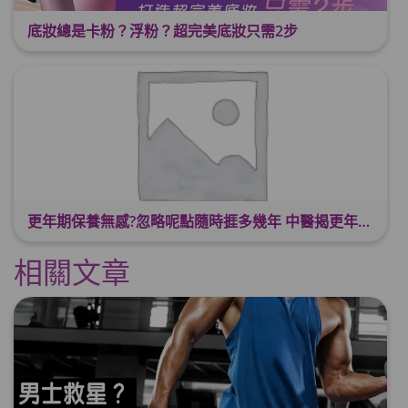
底妝總是卡粉？浮粉？超完美底妝只需2步
更年期保養無感?忽略呢點隨時捱多幾年 中醫揭更年保養關鍵 輕鬆舒適渡過更年期
相關文章