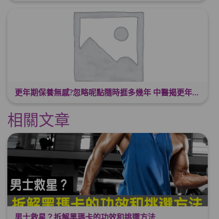
更年期保養無感?忽略呢點隨時捱多幾年 中醫揭更年保養關鍵 輕鬆舒適渡過更年期
相關文章
男士救星？拆解黑瑪卡的功效和挑選方法