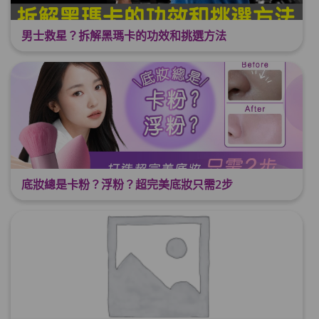
男士救星？拆解黑瑪卡的功效和挑選方法
底妝總是卡粉？浮粉？超完美底妝只需2步