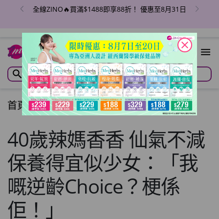
全線ZINO🔥買滿$1488即享88折！ 優惠至8月31日
close
首頁
/
文章
/
Articles
40歲辣媽香香 仙氣不減
保養得宜似少女：「我
嘅逆齡Choice？梗係
佢！」