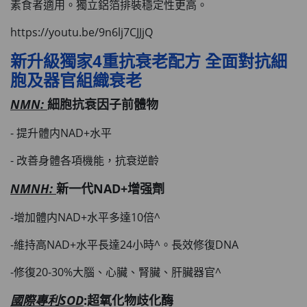
素食者適用。獨立鋁箔排裝穩定性更高。
https://youtu.be/9n6lj7CJJjQ
新升級獨家4重抗衰老配方 全面對抗細
胞及器官組織衰老
NMN:
細胞抗衰因子前體物
- 提升體内NAD+水平
- 改善身體各項機能，抗衰逆齡
NMNH:
新一代NAD+增强劑
-增加體内NAD+水平多達10倍^
-維持高NAD+水平長達24小時^。長效修復DNA
-修復20-30%大腦、心臟、腎臟、肝臟器官^
國際
專利
SOD
:超氧化物歧化酶