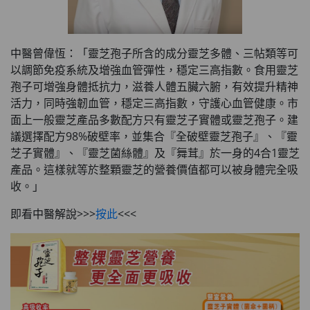
中醫曾偉恆：「靈芝孢子所含的成分靈芝多體、三帖類等可
以調節免疫系統及增強血管彈性，穩定三高指數。食用靈芝
孢子可增強身體抵抗力，滋養人體五臟六腑，有效提升精神
活力，同時強韌血管，穩定三高指數，守護心血管健康。市
面上一般靈芝產品多數配方只有靈芝子實體或靈芝孢子。建
議選擇配方98%破壁率，並集合『全破壁靈芝孢子』、『靈
芝子實體』、『靈芝菌絲體』及『舞茸』於一身的4合1靈芝
產品。這樣就等於整顆靈芝的營養價值都可以被身體完全吸
收。」
即看中醫解說>>>
按此
<<<