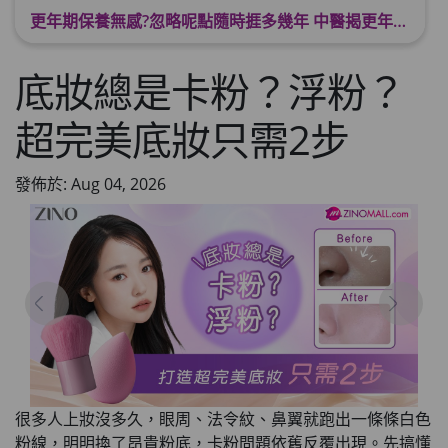
更年期保養無感?忽略呢點隨時捱多幾年 中醫揭更年保養關鍵 輕鬆舒適渡過更年期
底妝總是卡粉？浮粉？
超完美底妝只需2步
發佈於: Aug 04, 2026
很多人上妝沒多久，眼周、法令紋、鼻翼就跑出一條條白色
粉線，明明換了昂貴粉底，卡粉問題依舊反覆出現。先搞懂