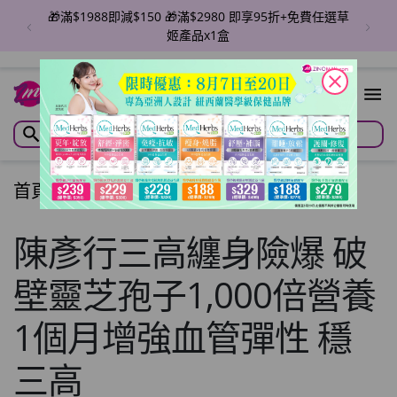
全場🎁滿$4980即享88折+免費任選草姬產品x1盒 優惠
至8月31日
close
首頁
/
文章
/
Articles
陳彥行三高纏身險爆 破
壁靈芝孢子1,000倍營養
1個月增強血管彈性 穩
三高