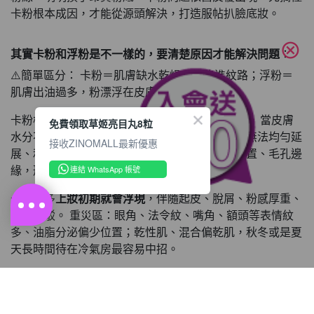
卡粉根本成因，才能從源頭解決，打造服帖扒臉底妝。
cancel
其實卡粉和浮粉是不一樣的，要清楚原因才能解決問題
：
⚠️簡單區分： 卡粉＝肌膚缺水乾燥，粉陷進紋路；浮粉＝
肌膚出油過多，粉漂浮在皮膚表層。
卡粉核心根源：肌膚乾燥缺水、角質層粗糙翹皮。 當皮膚
免費領取草姬亮目丸8粒
水分不足，表面佈滿細微乾紋、老廢脫屑，底妝無法均勻延
接收ZINOMALL最新優惠
展、和肌膚融合，粉體直接堆積在紋理、乾裂位置、毛孔邊
緣，形成類似溝壑的白線。
連結 WhatsApp 帳號
卡粉大多
上妝初期就會浮現
，伴隨起皮、脫屑、粉感厚重、
妝面斑駁。 重災區：眼角、法令紋、嘴角、額頭等表情紋
多、油脂分泌偏少位置；乾性肌、混合偏乾肌，秋冬或是夏
天長時間待在冷氣房最容易中招。
浮粉源頭是肌膚出油旺盛、油水失衡。上妝數小時後，皮膚
持續分泌油脂汗水，令粉底難以貼膚，粉體和皮脂融合後浮
於表面。妝面會油膩混濁、色調不均，毛孔容易冒出白點，