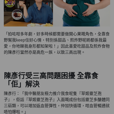
「拍咗咁多年劇，好多時候都需要做開心果嘅角色，全靠食
野幫我keep住好心情，特別係甜品、煎炸野呢啲都係我最
愛，你地睇我身形都知架啦！」因此喜愛吃甜品及煎炸食物
的陳彥行當然亦是高危一族，以致三高出現。
陳彥行受三高問題困擾 全靠食
「佢」解決
陳彥行：「我中醫朋友極力推介我食呢隻『草姬靈芝孢
子』，佢話『草姬靈芝孢子』入面嘅成份包括靈芝多醣體同
三萜類，可以增加返血管彈性，仲加快循環，咁血管暢通就
唔怕爆啦。」