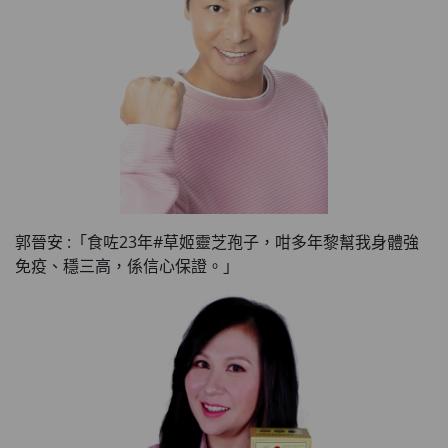
郭晉安 :「食咗23年#草姬靈芝孢子，咁多年黎幫我身體強
免疫、穩三高，係信心保證。」