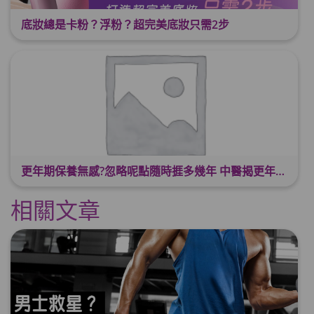
底妝總是卡粉？浮粉？超完美底妝只需2步
更年期保養無感?忽略呢點隨時捱多幾年 中醫揭更年保養關鍵 輕鬆舒適渡過更年期
相關文章