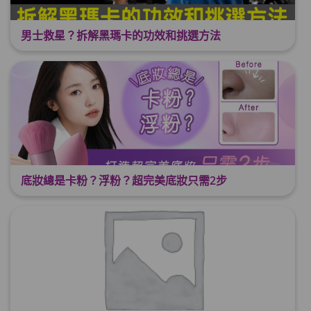
男士救星？拆解黑瑪卡的功效和挑選方法
底妝總是卡粉？浮粉？超完美底妝只需2步