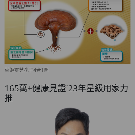
草姬靈芝孢子4合1圖
165萬+健康見證˙23年星級用家力
推