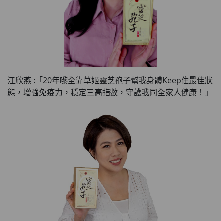
江欣燕 :「20年嚟全靠草姬靈芝孢子幫我身體Keep住最佳狀
態，增強免疫力，穩定三高指數，守護我同全家人健康！」