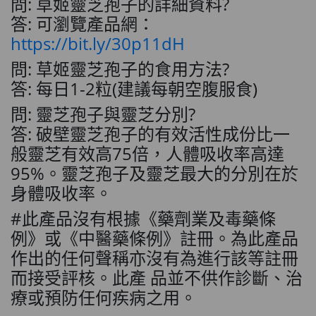
問: 草姬靈芝孢子的詳細資料?
答: 可瀏覽產品網：
https://bit.ly/30p11dH
問: 草姬靈芝孢子的食用方法?
答: 每日1-2粒(建議每朝空腹服食)
問: 靈芝孢子與靈芝分別?
答: 破壁靈芝孢子的有效活性成份比一
般靈芝有效高75倍，人體吸收率高達
95%。靈芝孢子及靈芝最大的分別在於
身體吸收率。
#此產品沒有根據《藥劑業及毒藥條
例》或《中醫藥條例》註冊。為此產品
作出的任何聲稱亦沒有為進行該等註冊
而接受評核。此產 品並不供作診斷、治
療或預防任何疾病之用。