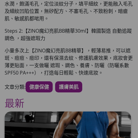
水潤，飽滿毛孔
，定位淡紋分子，填平細紋，
更能融入毛孔
及細紋凹陷位置
，無矽配方、不塞毛孔、不致粉刺，暗瘡
肌、敏感肌都啱用。
Steps 2:【ZINO魔幻亮肌BB精華30ml】韓國製造 自動追蹤
調色 ，超強遮瑕力
小量多次上【ZINO魔幻亮肌BB精華】，輕薄易推
，可以遮
斑、痘痘、痘印，還有保濕去紋、修護肌膚效果，
底妝會更
薄更貼面
，一支做曬 遮瑕、調色、養膚、防曬（防曬系數
SPF50 PA+++），打造每日輕鬆、快速底妝。
文章分類:
健康保健
護膚美肌
最新