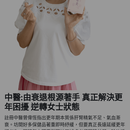
中醫:由衰退根源著手
真正解決更
年困擾
逆轉女士狀態
註冊中醫曾偉恆指出更年期本質係肝腎精氣不足、氣血漸
衰。坊間好多保健品著重即時紓緩，但要真正長遠延緩更年