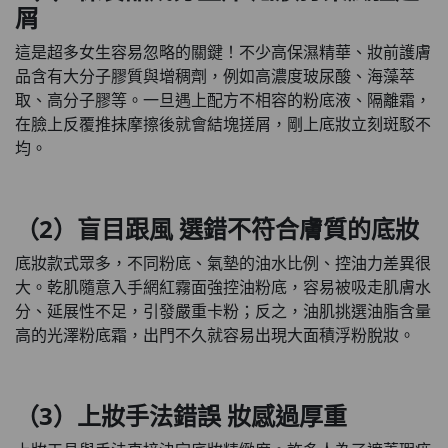
屑
這是超多女生容易忽略的關鍵！不少高保濕精華、妝前護膚
品含有大分子膠質與增稠劑，例如高濃度玻尿酸、海藻萃
取、高分子膠等。一旦遇上配方不相容的粉底液、隔離霜，
在臉上反覆推抹摩擦後就會結塊搓屑，剛上底妝立刻斑駁不
均。
（2）盲目跟風 選錯不符合膚質的底妝
底妝款式眾多，不同粉底、氣墊的油水比例、控油力差異很
大。乾肌隨意入手網紅霧面強控油粉底，容易被吸走肌膚水
分、延展性不足，引發嚴重卡粉；反之，油肌挑選油脂含量
高的光澤粉底霜，出門不久就容易出現大面積浮粉脫妝。
（3）上妝手法錯誤 妝感過厚重