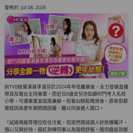
發佈於: Jul 08, 2026
前TVB綠葉演員李漫芬於2024年年低離巢後，全力發展直播
帶貨及電台主持事業，而近日8歲女兒亦如願叩門考入名校
小學，可謂事業家庭兩兼顧。但看似輕鬆嘅背後，原來佢都
曾經因為更年期問題困擾，難以同身邊人開口。
「試過喺廠等埋位吹住冷氣，但突然間成個人好熱爆曬汗，
個心又跳好快，面紅到俾同事以為我唔舒服。開完廠返到屋