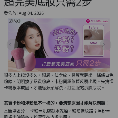
超完美底妝只需2步
發佈於: Aug 04, 2026
很多人上妝沒多久，眼周、法令紋、鼻翼就跑出一條條白色
粉線，明明換了昂貴粉底，卡粉問題依舊反覆出現。先搞懂
卡粉根本成因，才能從源頭解決，打造服帖扒臉底妝。
其實卡粉和浮粉是不一樣的，要清楚原因才能解決問題
：
⚠️簡單區分： 卡粉＝肌膚缺水乾燥，粉陷進紋路；浮粉＝
肌膚出油過多，粉漂浮在皮膚表層。