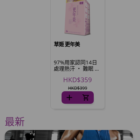
草姬 更年美
97%用家認同14日
處理熱汗 ‧ 難眠 ‧
忟憎 ‧ 肚腩
HKD$359
HKD$399
最新