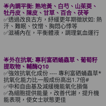
🌟內調平衡: 熟地黃、白芍、山茱萸、
牡丹皮、陳皮、甘草、百合、茯苓
✅透過改良古方，紓緩更年期徵狀如: 熱
汗、難眠、忟憎、胸悶心悸等
✅滋補內在，平衡體液，調理氣血運行
🌟外在抗氧: 專利富硒蛹蟲草、葡萄籽
提取物、輔酶Q10
✅強效抗氧化成份 ---- 專利富硒蛹蟲草*
抗氧化能力比一般成份高出1.7倍#
✅中和自由基及減緩機能氧化損傷
✅為細胞提供能量，改善代謝，提升機
能表現，使女士狀態更佳