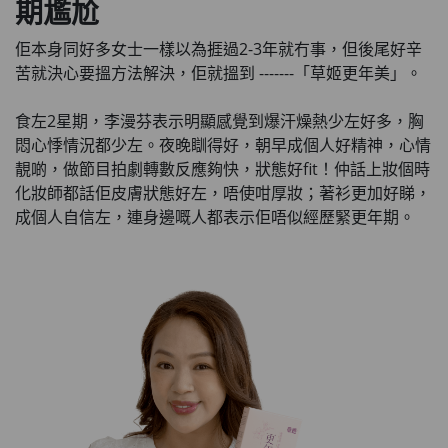
期尷尬
佢本身同好多女士一樣以為捱過2-3年就冇事，但後尾好辛
苦就決心要搵方法解決，佢就搵到 -------「草姬更年美」。
食左2星期，李漫芬表示明顯感覺到爆汗燥熱少左好多，胸
悶心悸情況都少左。夜晚瞓得好，朝早成個人好精神，心情
靚啲，做節目拍劇轉數反應夠快，狀態好fit！仲話上妝個時
化妝師都話佢皮膚狀態好左，唔使咁厚妝；著衫更加好睇，
成個人自信左，連身邊嘅人都表示佢唔似經歷緊更年期。