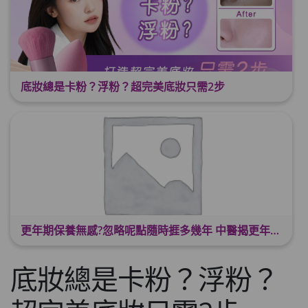
底妝總是卡粉？浮粉？超完美底妝只需2步
更年期保養無感?忽略呢點隨時捱多幾年 中醫揭更年保養關鍵 輕鬆舒適渡過更年期
底妝總是卡粉？浮粉？