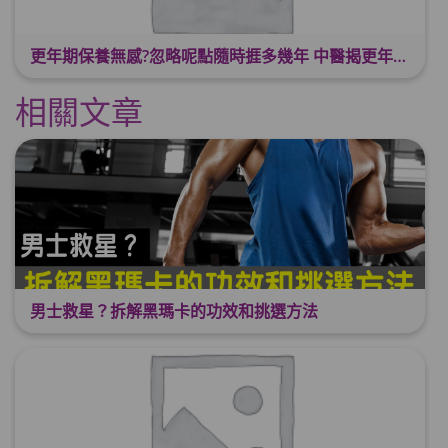
更年期保養無感?忽略呢點隨時捱多幾年 中醫揭更年保養關鍵 輕鬆舒適渡過更年期
相關文章
男士救星？拆解黑瑪卡的功效和挑選方法