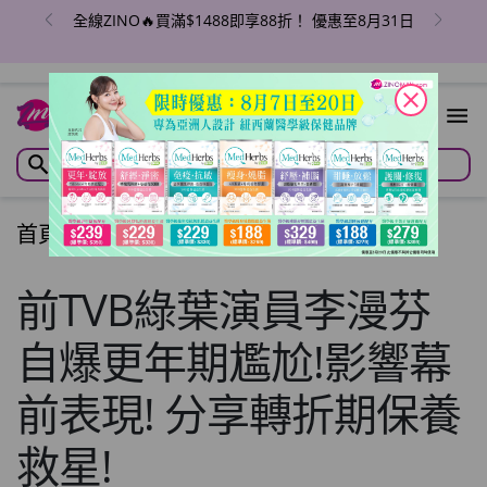
全線ZINO🔥買滿$1488即享88折！ 優惠至8月31日
close
首頁
/
文章
/
Articles
前TVB綠葉演員李漫芬
自爆更年期尷尬!影響幕
前表現! 分享轉折期保養
救星!