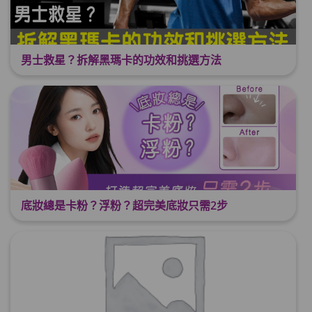
男士救星？拆解黑瑪卡的功效和挑選方法
底妝總是卡粉？浮粉？超完美底妝只需2步