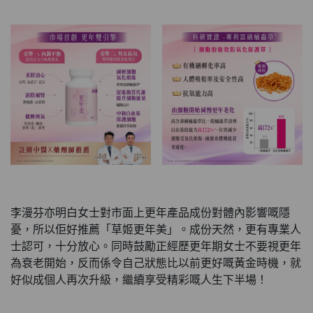
李漫芬亦明白女士對市面上更年產品成份對體內影響嘅隱
憂，所以佢好推薦「草姬更年美」。成份天然，更有專業人
士認可，十分放心。同時鼓勵正經歷更年期女士不要視更年
為衰老開始，反而係令自己狀態比以前更好嘅黃金時機，就
好似成個人再次升級，繼續享受精彩嘅人生下半場！