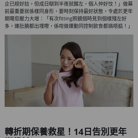
企已經好攰，但成日瞓到半夜就醒左，個人仲好忟！」做幕
前最重要就係樣同身形，要時刻保持最好狀態，令處於更年
期嘅佢壓力大增：「有次fitting照鏡個時見到個樣殘左好
多，連肚腩都出埋嚟，係咁做運動同控制飲食都搞唔掂！」
轉折期保養救星！
14
日告別更年