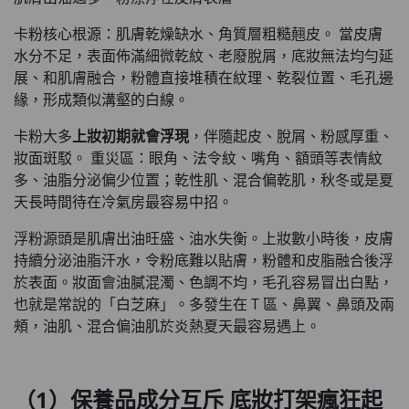
卡粉核心根源：肌膚乾燥缺水、角質層粗糙翹皮。 當皮膚
水分不足，表面佈滿細微乾紋、老廢脫屑，底妝無法均勻延
展、和肌膚融合，粉體直接堆積在紋理、乾裂位置、毛孔邊
緣，形成類似溝壑的白線。
卡粉大多
上妝初期就會浮現
，伴隨起皮、脫屑、粉感厚重、
妝面斑駁。 重災區：眼角、法令紋、嘴角、額頭等表情紋
多、油脂分泌偏少位置；乾性肌、混合偏乾肌，秋冬或是夏
天長時間待在冷氣房最容易中招。
浮粉源頭是肌膚出油旺盛、油水失衡。上妝數小時後，皮膚
持續分泌油脂汗水，令粉底難以貼膚，粉體和皮脂融合後浮
於表面。妝面會油膩混濁、色調不均，毛孔容易冒出白點，
也就是常說的「白芝麻」。多發生在 T 區、鼻翼、鼻頭及兩
頰，油肌、混合偏油肌於炎熱夏天最容易遇上。
（1）保養品成分互斥 底妝打架瘋狂起