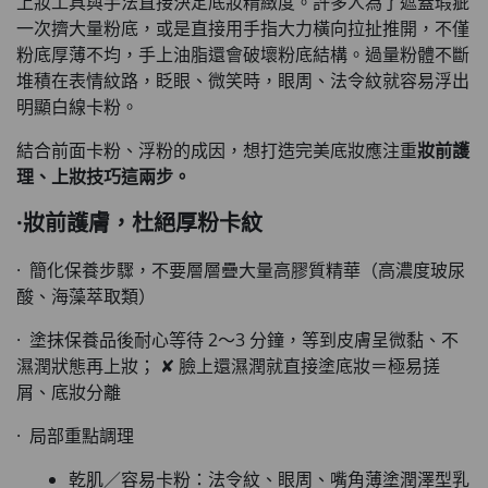
上妝工具與手法直接決定底妝精緻度。許多人為了遮蓋瑕疵
一次擠大量粉底，或是直接用手指大力橫向拉扯推開，不僅
粉底厚薄不均，手上油脂還會破壞粉底結構。過量粉體不斷
堆積在表情紋路，眨眼、微笑時，眼周、法令紋就容易浮出
明顯白線卡粉。
結合前面卡粉、浮粉的成因，想打造完美底妝應注重
妝前護
理、上妝技巧
這兩步。
·妝前護膚，杜絕厚粉卡紋
· 簡化保養步驟，不要層層疊大量高膠質精華（高濃度玻尿
酸、海藻萃取類）
· 塗抹保養品後耐心等待 2～3 分鐘，等到皮膚呈微黏、不
濕潤狀態再上妝； ✘ 臉上還濕潤就直接塗底妝＝極易搓
屑、底妝分離
· 局部重點調理
乾肌／容易卡粉：法令紋、眼周、嘴角薄塗潤澤型乳