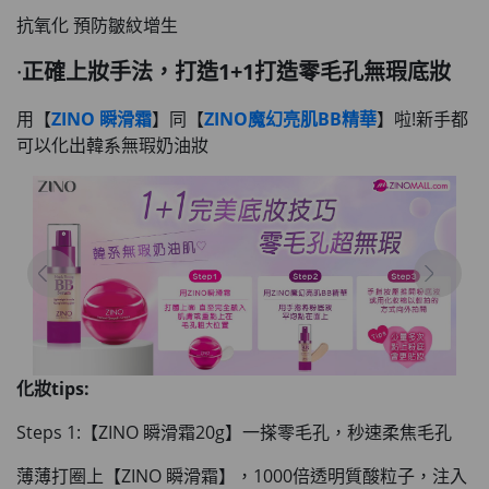
抗氧化 預防皺紋增生
·
正確上妝手法，打造1+1打造零毛孔無瑕底妝
用【
ZINO 瞬滑霜
】同【
ZINO魔幻亮肌BB精華
】啦!新手都
可以化出韓系無瑕奶油妝
化妝tips:
Steps 1:【ZINO 瞬滑霜20g】一搽零毛孔，秒速柔焦毛孔
薄薄打圈上【ZINO 瞬滑霜】，1000倍透明質酸粒子，注入