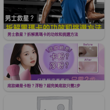
男士救星？拆解黑瑪卡的功效和挑選方法
底妝總是卡粉？浮粉？超完美底妝只需2步