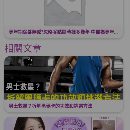
更年期保養無感?忽略呢點隨時捱多幾年 中醫揭更年保養關鍵 輕鬆舒適渡過更年期
相關文章
男士救星？拆解黑瑪卡的功效和挑選方法