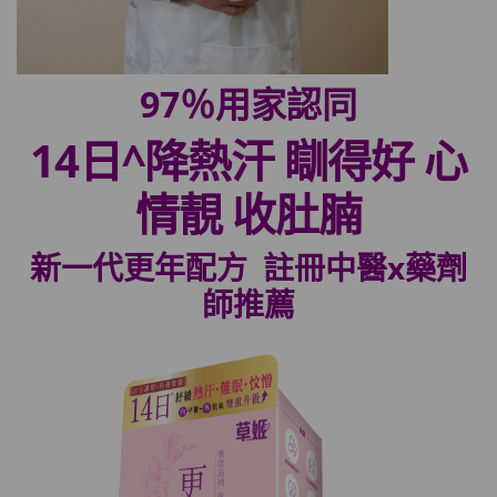
97％用家認同
14
日
^
降熱汗
瞓得好
心
情靚
收肚腩
新一代更年配方 註冊中醫x藥劑
師推薦