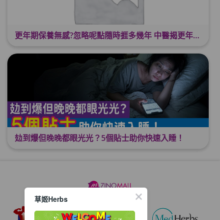
更年期保養無感?忽略呢點隨時捱多幾年 中醫揭更年保養關鍵 輕鬆舒適渡過更年期
攰到爆但晚晚都眼光光？5個貼士助你快速入睡！
草姬Herbs