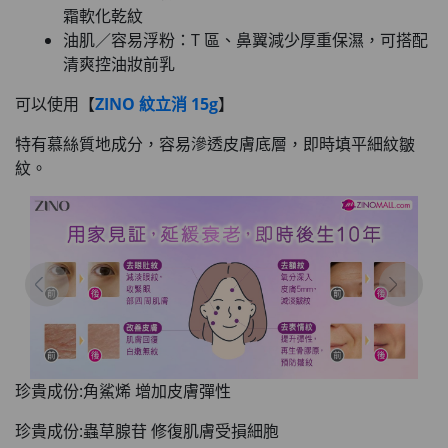
霜軟化乾紋
油肌／容易浮粉：T 區、鼻翼減少厚重保濕，可搭配
清爽控油妝前乳
可以使用【
ZINO 紋立消 15g
】
特有慕絲質地成分，容易滲透皮膚底層，即時填平細紋皺
紋。
珍貴成份:角鯊烯 增加皮膚彈性
珍貴成份:蟲草腺苷 修復肌膚受損細胞