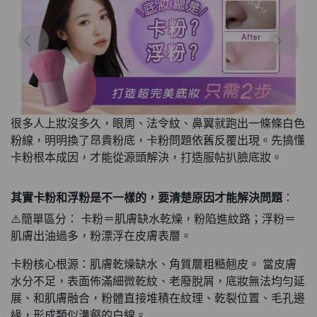
很多人上妝沒多久，眼周、法令紋、鼻翼就跑出一條條白色
粉線，明明換了昂貴粉底，卡粉問題依舊反覆出現。先搞懂
卡粉根本成因，才能從源頭解決，打造服帖扒臉底妝。
其實卡粉和浮粉是不一樣的，要清楚原因才能解決問題
：
⚠️簡單區分： 卡粉＝肌膚缺水乾燥，粉陷進紋路；浮粉＝
肌膚出油過多，粉漂浮在皮膚表層。
卡粉核心根源：肌膚乾燥缺水、角質層粗糙翹皮。 當皮膚
水分不足，表面佈滿細微乾紋、老廢脫屑，底妝無法均勻延
展、和肌膚融合，粉體直接堆積在紋理、乾裂位置、毛孔邊
緣，形成類似溝壑的白線。