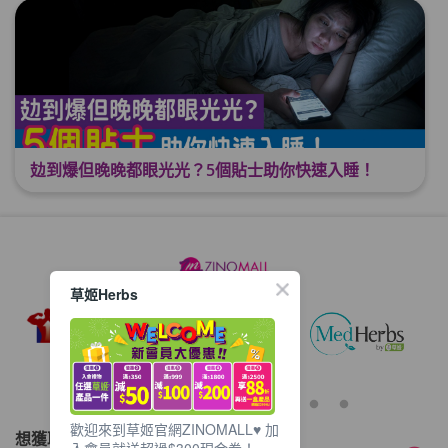
攰到爆但晚晚都眼光光？5個貼士助你快速入睡！
草姬Herbs
歡迎來到草姬官網ZINOMALL♥️ 加
想獲取最新的優惠資訊？