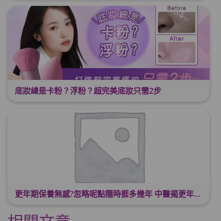
底妝總是卡粉？浮粉？超完美底妝只需2步
更年期保養無感?忽略呢點隨時捱多幾年 中醫揭更年保養關鍵 輕鬆舒適渡過更年期