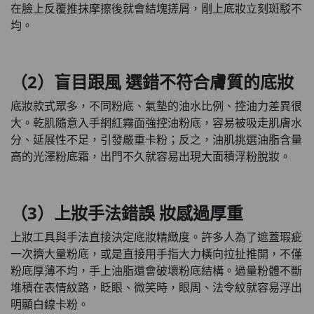
在臉上反覆推抹摩擦後就會結塊搓屑，剛上底妝立刻斑駁不
均。
（2）盲目跟風 選錯不符合膚質的底妝
底妝款式眾多，不同粉底、氣墊的油水比例、控油力差異很
大。乾肌隨意入手網紅霧面強控油粉底，容易被吸走肌膚水
分、延展性不足，引發嚴重卡粉；反之，油肌挑選油脂含量
高的光澤粉底霜，出門不久就容易出現大面積浮粉脫妝。
（3）上妝手法錯誤 妝感過厚重
上妝工具與手法直接決定底妝精緻度。許多人為了遮蓋瑕疵
一次擠大量粉底，或是直接用手指大力橫向拉扯推開，不僅
粉底厚薄不均，手上油脂還會破壞粉底結構。過量粉體不斷
堆積在表情紋路，眨眼、微笑時，眼周、法令紋就容易浮出
明顯白線卡粉。