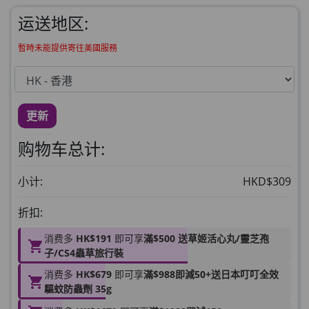
草姬益菌の白潤
此商品最多可加购1件
运送地区:
HKD$99
加入购物车
暫時未能提供寄往美國服務
草姬 調經緊緻寶
此商品最多可加购1件
HKD$169
加入购物车
更新
HKD$369
购物车总计:
男補精力丸5:1 (到期日2028年1月)
此商品最多可加购1件
小计:
HKD$309
HKD$169
加入购物车
折扣:
HKD$449
消费多
HK$191
即可享
滿$500 送草姬活心丸/靈芝孢
理膚泉 無香大哥大防曬 50ml (2027年4
子/CS4蟲草旅行裝
月)
消费多
HK$679
即可享
滿$988即減50+送日本叮叮全效
此商品最多可加购1件
驅蚊防蟲劑 35g
HKD$88
加入购物车