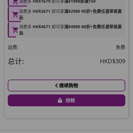
消费多
HK$1679
即可享
滿$1988即減150
HKD$145
消费多
HK$2671
即可享
滿$2980 95折+免費任選草姬產
Round Lab 白樺樹水份防曬霜 50ml
品
(到期日2027年2月)
消费多
HK$4671
即可享
滿$4980 88折+免費任選草姬產
此商品最多可加购1件
品
HKD$85
加入购物车
运费:
免费
HKD$145
总计:
HKD$309
继续购物
结帐