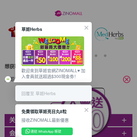
草姬Herbs
想获取最新的优惠资讯？
歡迎來到草姬官網ZINOMALL♥️ 加
入會員就送超過$300現金劵！
cancel
立即订阅电子邮件!
回覆至 草姬Herbs
免費領取草姬亮目丸8粒
关于ZINOMALL
add
接收ZINOMALL最新優惠
連結 WhatsApp 帳號
会员
add