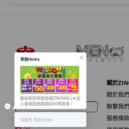
此商品最多可加購1件
HKD$99
草姬 調經緊緻寶(27年2月到期)
此商品最多可加購1件
HKD$169
HKD$369
草姬Herbs
男補精力丸5:1 (到期日2028年1月)
此商品最多可加購1件
HKD$169
HKD$449
想獲取最新的優惠資訊？
關於ZIN
理膚泉 無香大哥大防曬 50ml (2027年4
立即訂閱電子郵件!
關於我
歡迎來到草姬官網ZINOMALL♥️ 加
此商品最多可加購1件
入會員就送超過$300現金劵！
聯繫我
HKD$88
HKD$145
服務條
回覆至 草姬Herbs
Round Lab 白樺樹水份防曬霜 50ml 