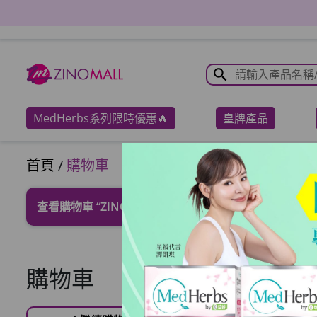
MedHerbs系列限時優惠🔥
皇牌產品
首頁
/
購物車
查看購物車
“ZINO NMN逆齡緊緻修復眼精華” 已加入
購物車