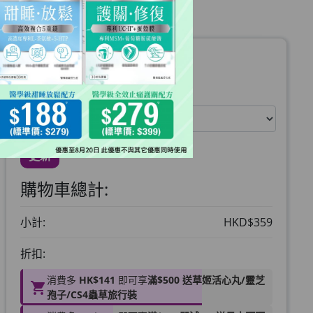
運送地區:
暫時未能提供寄往美國服務
更新
購物車總計:
小計:
HKD$359
折扣:
消費多
HK$141
即可享
滿$500 送草姬活心丸/靈芝
孢子/CS4蟲草旅行裝