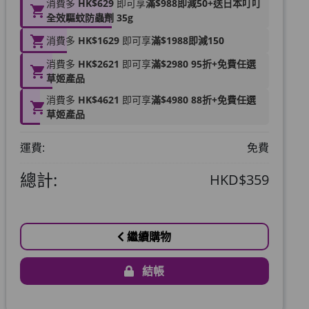
消費多
HK$629
即可享
滿$988即減50+送日本叮叮
全效驅蚊防蟲劑 35g
消費多
HK$1629
即可享
滿$1988即減150
消費多
HK$2621
即可享
滿$2980 95折+免費任選
草姬產品
消費多
HK$4621
即可享
滿$4980 88折+免費任選
草姬產品
運費:
免費
總計:
HKD$359
繼續購物
結帳