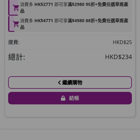
消費多
HK$2771
即可享
滿$2980 95折+免費任選草姬產
Round Lab 白樺樹水份防曬霜 50ml
品
(到期日2027年2月)
消費多
HK$4771
即可享
滿$4980 88折+免費任選草姬產
此商品最多可加購1件
品
HKD$85
加入購物車
運費:
HKD$25
HKD$145
總計:
HKD$234
繼續購物
結帳