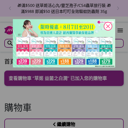
🎁滿$500 送草姬活心丸/靈芝孢子/CS4蟲草旅行裝 🎁
滿$988 即減$50 送日本叮叮全效驅蚊防蟲劑 35g
close
1
首頁
/
購物車
查看購物車
“草姬 益菌之白潤” 已加入您的購物車
購物車
繼續購物