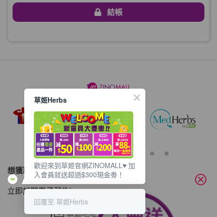
結帳
草姬Herbs
歡迎來到草姬官網ZINOMALL♥️ 加
想獲取最新的優惠資訊？
入會員就送超過$300現金劵！
cancel
立即訂閱電子郵件!
回覆至 草姬Herbs