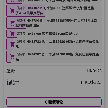
Round Lab 白樺樹水份防曬霜 50ml
消費多
HK$302
即可享
滿$500 送草姬活心丸/靈芝孢
子/CS4蟲草旅行裝
(到期日2027年2月)
此商品最多可加購1件
消費多
HK$790
即可享
滿$988即減50+送日本叮叮全效
HKD$85
驅蚊防蟲劑 35g
加入購物車
HKD$145
消費多
HK$1790
即可享
滿$1988即減150
消費多
HK$2782
即可享
滿$2980 95折+免費任選草姬產
品
消費多
HK$4782
即可享
滿$4980 88折+免費任選草姬產
品
運費:
HKD$25
總計:
HKD$223
繼續購物