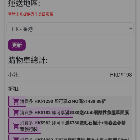
此商品最多可加購1件
運送地區:
HKD$99
加入購物車
暫時未能提供寄往美國服務
草姬 調經緊緻寶(27年2月到期)
此商品最多可加購1件
HKD$169
加入購物車
更新
HKD$369
購物車總計:
男補精力丸5:1 (到期日2028年1月)
此商品最多可加購1件
小計:
HKD$198
HKD$169
加入購物車
折扣:
HKD$449
消費多
HK$1290
即可享
ZINO滿$1488 88折
理膚泉 無香大哥大防曬 50ml (2027年4
消費多
HK$182
即可享
滿$380送Abib弱酸性魚腥草面膜
月)
此商品最多可加購1件
消費多
HK$582
即可享
滿$780送紅石榴汁+青春金蔘精
HKD$88
華旅行裝
加入購物車
HKD$145
消費多
HK$1082
即可享
送理膚泉 無香大哥大防曬 50ml