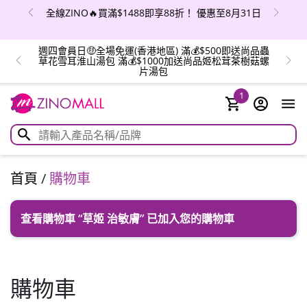
全線ZINO🔥買滿$1488即享88折！ 優惠至8月31日
週四會員日🤑全場免運(香港地區) 滿💰$500即送尚品蟲
草花雪耳淮山湯包 滿💰$1000加送尚品姬松茸茶樹菇螺
片湯包
1
首頁
/
購物車
查看購物車
“草姬 治敏膚” 已加入您的購物車
購物車