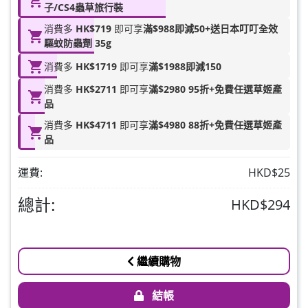
HKD$88
子/CS4蟲草旅行裝
加入購物車
HKD$145
消費多
HK$719
即可享
滿$988即減50+送日本叮叮全效
驅蚊防蟲劑 35g
Round Lab 白樺樹水份防曬霜 50ml
消費多
HK$1719
即可享
滿$1988即減150
(到期日2027年2月)
此商品最多可加購1件
消費多
HK$2711
即可享
滿$2980 95折+免費任選草姬產
HKD$85
品
加入購物車
HKD$145
消費多
HK$4711
即可享
滿$4980 88折+免費任選草姬產
品
運費:
HKD$25
總計:
HKD$294
繼續購物
結帳