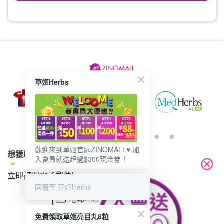
草姬Herbs
歡迎來到草姬官網ZINOMALL♥️ 加
想獲取最新的優惠資訊？
入會員就送超過$300現金劵！
cancel
立即訂閱電子郵件!
回覆至 草姬Herbs
免費領取草姬亮目丸8粒