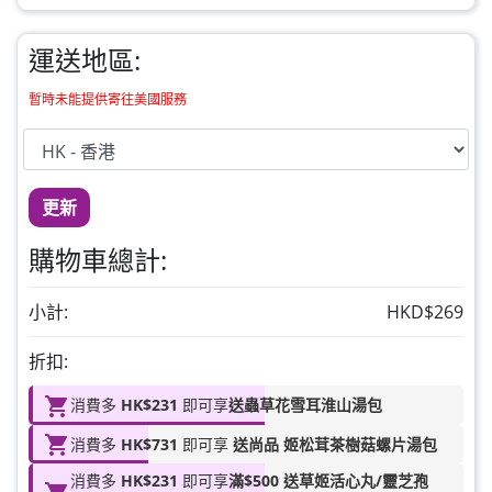
草姬 益菌之白潤
此商品最多可加購1件
運送地區:
HKD$99
加入購物車
暫時未能提供寄往美國服務
草姬 調經緊緻寶(27年2月到期)
此商品最多可加購1件
HKD$169
加入購物車
更新
HKD$369
購物車總計:
男補精力丸5:1 (到期日2028年1月)
此商品最多可加購1件
小計:
HKD$269
HKD$169
加入購物車
折扣:
HKD$449
消費多
HK$231
即可享
送蟲草花雪耳淮山湯包
理膚泉 無香大哥大防曬 50ml (2027年4
消費多
HK$731
即可享
送尚品 姬松茸茶樹菇螺片湯包
月)
此商品最多可加購1件
消費多
HK$231
即可享
滿$500 送草姬活心丸/靈芝孢