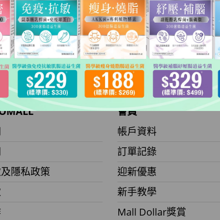
OMALL
會員
們
帳戶資料
們
訂單記錄
款及隱私政策
迎新優惠
款
新手教學
作
Mall Dollar獎賞