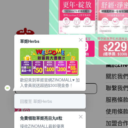
草姬Herbs
想獲取最新的優惠資訊？
關於ZIN
立即訂閱電子郵件!
關於我
歡迎來到草姬官網ZINOMALL♥️ 加
入會員就送超過$300現金劵！
聯繫我
服務條
回覆至 草姬Herbs
使用條
免費領取草姬亮目丸8粒
加盟合
接收ZINOMALL最新優惠