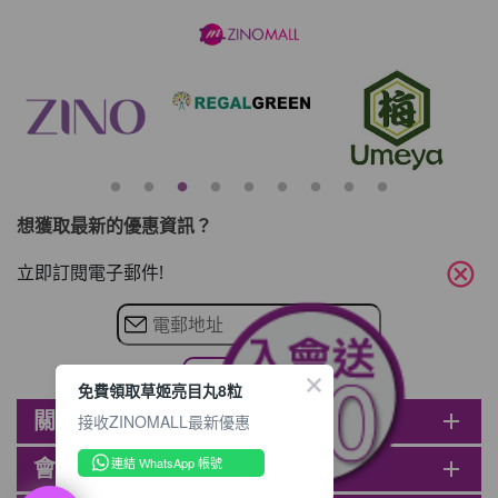
想獲取最新的優惠資訊？
cancel
立即訂閱電子郵件!
免費領取草姬亮目丸8粒
關於ZINOMALL
add
接收ZINOMALL最新優惠
連結 WhatsApp 帳號
會員
add