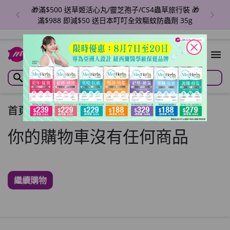
🎁滿$500 送草姬活心丸/靈芝孢子/CS4蟲草旅行裝 🎁
滿$988 即減$50 送日本叮叮全效驅蚊防蟲劑 35g
close
首頁
/
購物車
你的購物車沒有任何商品
繼續購物