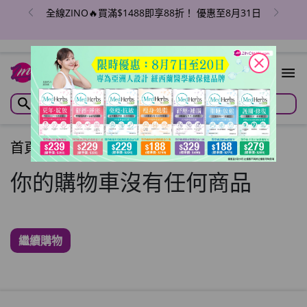
全線ZINO🔥買滿$1488即享88折！ 優惠至8月31日
close
首頁
/
購物車
你的購物車沒有任何商品
繼續購物