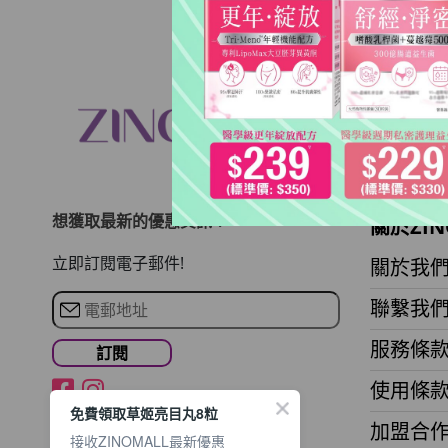
想獲取最新的優惠資訊？
關於ZIN
立即訂閱電子郵件!
關於我
聯繫我
服務條
使用條
免費領取草姬亮目丸8粒
加盟合
接收ZINOMALL最新優惠