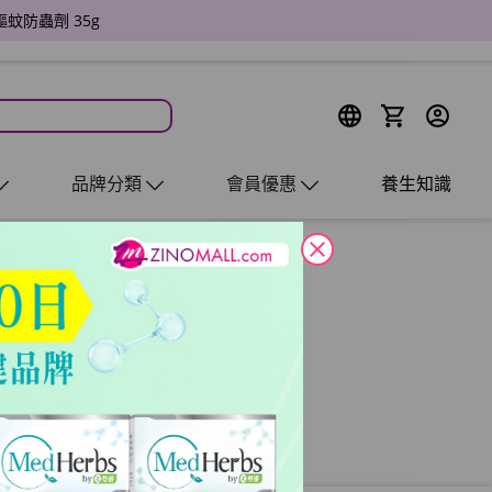
驅蚊防蟲劑 35g
品牌分類
會員優惠
養生知識
close