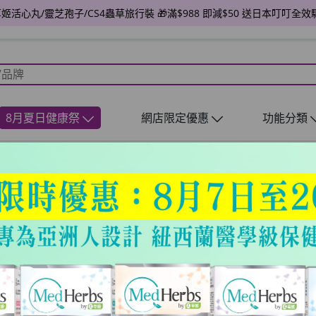
送草姬活心丸/靈芝孢子/CS4蟲草旅行裝 🎁滿$988 即減$50 送日本叮叮全效
8月夏日健康祭
網店限定優惠
功能分類