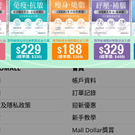
OMALL
會員
們
帳戶資料
們
訂單記錄
款及隱私政策
迎新優惠
款
新手教學
作
Mall Dollar獎賞