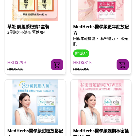
草姬 調經緊緻寶2盒裝
MedHerbs醫學級更年綻放配
2星期起不滲💦 緊返晒^
方
回復年輕機能 ‧ 私密魅力 ‧ 水光
肌
買12送1
HKD$299
HKD$315
HKD$738
HKD$350
MedHerbs醫學級甜睡放鬆配
MedHerbs醫學級週期私密護