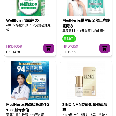
WellBorn 降醣速DX
MedHerbs醫學級全效止痛護
-48.3%壞醣指數△30分鐘極速見
關配方
效
真雙專利 ‧ 1天關節肌肉止痛^
買12送1
HKD$358
HKD$359
HKD$438
HKD$399
MedHerbs醫學級極純rTG
ZINO NMN逆齡緊緻修復精
1500迷你魚油
華
家庭科醫生推薦 94%高純度
NMN科技性抗衰老 抗氧．袪皺．