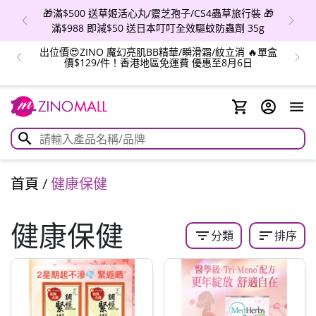
🎁滿$500 送草姬活心丸/靈芝孢子/CS4蟲草旅行裝 🎁
滿$988 即減$50 送日本叮叮全效驅蚊防蟲劑 35g
出位價😍ZINO 魔幻亮肌BB精華/瞬滑霜/紋立消 🔥單盒
價$129/件！香港地區免運費 優惠至8月6日
首頁
/
健康保健
健康保健
filter_list
sort
分類
排序