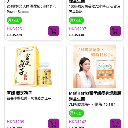
方
理益生菌
3分鐘輕鬆入睡 醫學級5重鎂身心
100%殺惡菌長效72小時△ 私密清
Power Reboot !
爽真斷尾
買12送1
買12送1
HKD$251
HKD$297
HKD$279
HKD$330
草姬 靈芝孢子
MedHerbs醫學級瘦身燒脂腸
註冊中醫推薦．強免疫之王👑
道益生菌
7日暢便燒脂^ ‧ 體脂↓16.1%*
買12送1
HKD$209
HKD$242
HKD$399
HKD$269