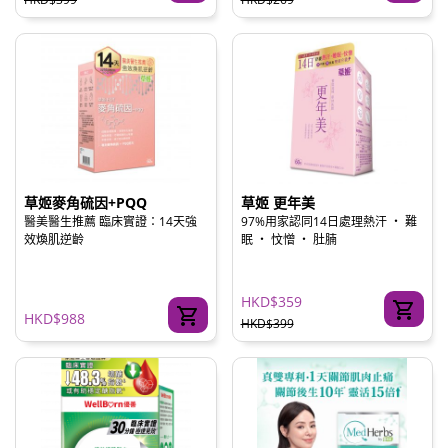
草姬麥角硫因+PQQ
草姬 更年美
醫美醫生推薦 臨床實證：14天強
97%用家認同14日處理熱汗 ‧ 難
效煥肌逆齡
眠 ‧ 忟憎 ‧ 肚腩
HKD$359
HKD$988
HKD$399