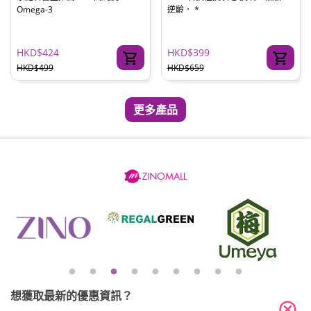
Omega-3
逆齡． *
HKD$424
HKD$399
HKD$499
HKD$659
更多產品
想獲取最新的優惠資訊？
cancel