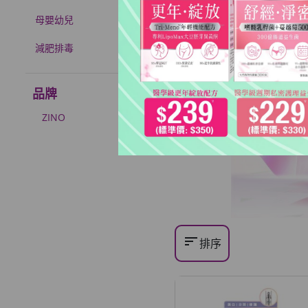
母嬰幼兒
減肥排毒
品牌
ZINO
sort
排序