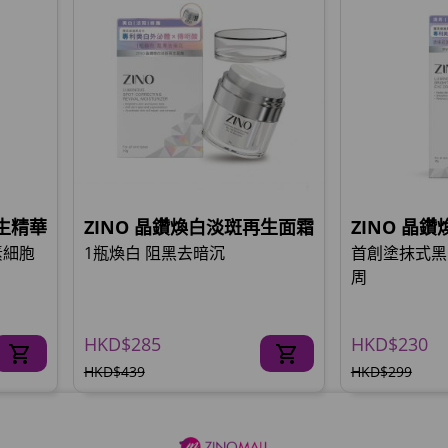
再生精華
ZINO 晶鑽煥白淡斑再生面霜
ZINO 晶
素細胞
1瓶煥白 阻黑去暗沉
首創塗抹式黑
周
HKD$285
HKD$230
HKD$439
HKD$299