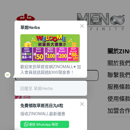
草姬Herbs
想獲取最新的優惠資訊？
關於ZIN
立即訂閱電子郵件!
關於我
歡迎來到草姬官網ZINOMALL♥️ 加
入會員就送超過$300現金劵！
聯繫我
服務條
回覆至 草姬Herbs
使用條
免費領取草姬亮目丸8粒
加盟合
接收ZINOMALL最新優惠
連結 WhatsApp 帳號