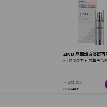
ZINO 晶鑽煥白淡斑
2.6倍淡斑力▼ 截擊黑色
HKD$258
HKD$409