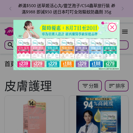
🎁滿$500 送草姬活心丸/靈芝孢子/CS4蟲草旅行裝 🎁
滿$988 即減$50 送日本叮叮全效驅蚊防蟲劑 35g
close
首頁
/
皮膚護理
皮膚護理
filter_list
sort
分類
排序