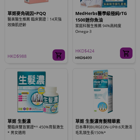
草姬麥角硫因+PQQ
MedHerbs醫學級極純rTG
醫美醫生推薦 臨床實證：14天強
1500迷你魚油
效煥肌逆齡
家庭科醫生推薦 94%高純度
Omega-3
HKD$424
HKD$988
HKD$499
草姬 生髮濃
草姬 生髮濃育髮精華素
雙臨床雙盲實證*^ 450%育髮激生
日本專利BURGEON-UP®:6天激活
* 男女適用
毛乳頭生長150%*