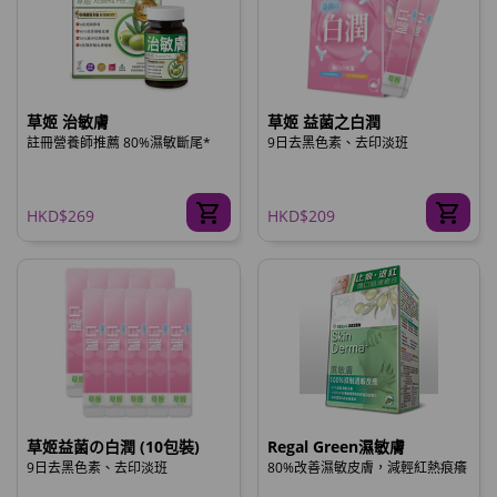
草姬 治敏膚
草姬 益菌之白潤
註冊營養師推薦 80%濕敏斷尾*
9日去黑色素、去印淡班
HKD$269
HKD$209
草姬益菌の白潤 (10包裝)
Regal Green濕敏膚
9日去黑色素、去印淡班
80%改善濕敏皮膚，減輕紅熱痕癢