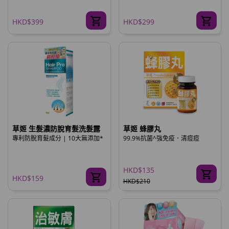
HKD$399
HKD$299
草姬 生髮濃防脫育髮洗髮露
草姬 蜂膠丸
專利防脫育髮成分 | 10大無添加*
99.9%抗菌^強免疫．清痘痘
HKD$135
HKD$159
HKD$210