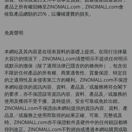
產品之所有權回轉至
ZINOMALL.com
，
ZINOMALL.com
會
收取產品總額的
25%
，以彌補運費的損失。
免責聲明
本網站及其內容是在現有資料的基礎上提供。在現行法律最
大容許的情況下，
ZINOMALL.com
清楚明示不提供任何明示
或默示的擔保（除了適用法律已隱含的的條例外），包含但
不限於任何產品的所有權、商業適售性、質量保證、特定目
的之適用性及未侵害第三方的權利。
ZINOMALL.com
不保證
本網站提供的資訊內容、資料、產品及╱或服務將符合閣下
的要求，亦不保證該等資訊內容、資料、產品及╱或服務的
使用及獲得不受干擾、及時提供、安全可靠或免於出錯。
ZINOMALL.com
不保證由本網站提供的資訊內容、資料、產
品及╱或服務之使用而取得的結果正確、可靠、完整或及
時。
ZINOMALL.com
亦不保證軟件及硬件中的任何錯誤都將
得到改正。
ZINOMALL.com
不對經由或透過本網站購買或取