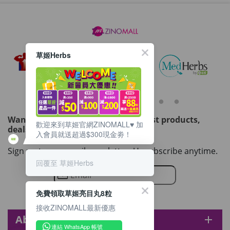
草姬Herbs
Want to get updated on all our latest products,
歡迎來到草姬官網ZINOMALL♥️ 加
deals, events, and promotions?
入會員就送超過$300現金劵！
Sign up to our email newsletter. Unsubscribe anytime.
回覆至 草姬Herbs
免費領取草姬亮目丸8粒
接收ZINOMALL最新優惠
About zinomall
add
連結 WhatsApp 帳號