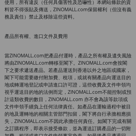
使用，所有違反（任何具傷害性及恐嚇性）本網站條款的資
料皆不得張貼及傳送，
ZINOMALL.com
保留權利（但沒有義
務及責任）禁止及移除這些資料。
產品所有權、進口文件及費用
當
ZINOMALL.com
把產品付運時，產品之所有權及遺失風險
將由
ZINOMALL.com
轉移至閣下。
ZINOMALL.com
會按閣
下之要求遞送產品。若產品運送到香港以外之地區或國家，
閣下可能需要繳付附加費、稅項，或就有關產品向運送目的
地或轉運地登記或申請進口許可證，這些收費及文件申領均
視乎運送目的地的法例而定，
ZINOMALL.com
不能控制或預
計這類收費的數目，
ZINOMALL.com 
亦不會為該等款項或
文件申領手續負上任何法律責任。如產品在運輸過程中被目
的地及運轉地的相關主管部門扣留，閣下將自行承擔相應損
失，
ZINOMALL.com
不因此承擔任何責任。如閣下完成有關
之訂購程序，即表示接受條款，並為運送訂購產品的一切附
加費、稅項或進口文件申領事宜負責。如最後產品遭退回，