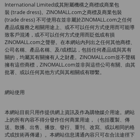
International Limited或其附屬機構之商標或商業包
裝
 (trade dress)
。
ZINOMALL.com
之商標及商業包裝
(trade dress) 
不可使用在並非屬於
ZINOMALL.com
之任何
產品或服務之相關用途上、或不可以任何方式使用而可能導
致客戶混淆，或不可以任何方式使用而貶低或有損
ZINOMALL.com
之聲譽。在本網站內列出之任何其他商標、
公司名稱、產品名稱、及
/
或標誌，包括任何產品或與其有
關的，均屬其有關擁有人之財產。
ZINOMALL.com
並不聲稱
擁有這些商標，
ZINOMALL.com
並非與這些公司有關、由其
批署、或以任何其他方式與其相關或有聯繫。
網站使用
本網站目前只用作提供網上資訊及作為購物媒介用途。網站
上的所有內容不得分發作任何商業用途，（包括覆製、傳
送、散播、出售、播放、發行、重刊、改寫、或以相同的格
式或技術再傳遞）。本網站信息溝通內容只可在合法途徑下