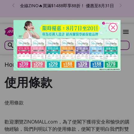
全線ZINO🔥買滿$1488即享88折！ 優惠至8月31日
close
Home
/
Terms of Use
使用條款
使用條款
歡迎瀏覽
ZINOMALL.com
，為了使閣下獲得安全和愉快的購
物經驗，我們列明以下的使用條款，使閣下更明白我們對雙