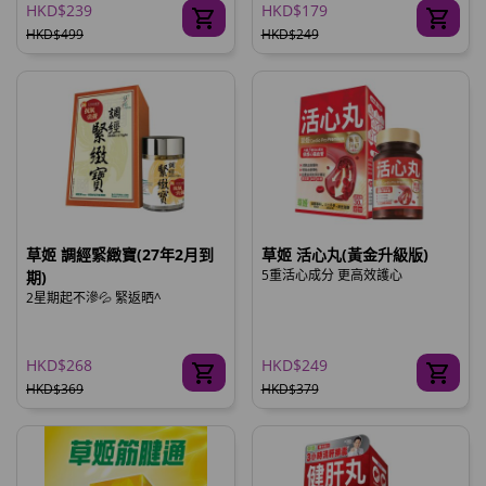
HKD$239
HKD$179
HKD$499
HKD$249
草姬 調經緊緻寶(27年2月到
草姬 活心丸(黃金升級版)
5重活心成分 更高效護心
期)
2星期起不滲💦 緊返晒^
HKD$268
HKD$249
HKD$369
HKD$379