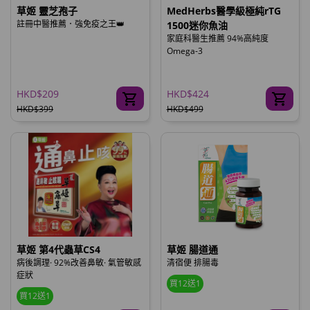
草姬 靈芝孢子
MedHerbs醫學級極純rTG
註冊中醫推薦．強免疫之王👑
1500迷你魚油
家庭科醫生推薦 94%高純度
Omega-3
HKD$209
HKD$424
HKD$399
HKD$499
草姬 第4代蟲草CS4
草姬 腸道通
病後調理· 92%改善鼻敏· 氣管敏感
清宿便 排腸毒
症狀
買12送1
買12送1