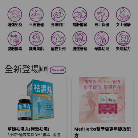
增強免疫
三高管理
亮眼明目
補肝補腎
男士保健
女士健康
減肥排毒
護膚美肌
寵物系列
腸道管理
母嬰幼兒
失眠壓力
全新登場🆕
View All
草姬袪濕丸(極效祛濕)
MedHerbs醫學級更年綻放配
3小時^極效袪濕 3日^排毒 · 消腫
方