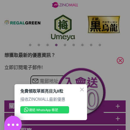
當 HK$1 使用。 Step 1 請輸入電郵及密碼
後按【登入】或直接連結Facebook 登入
Step 2 挑選合適貨品後，輸入購買數量，
然後按【加入購物車】 Step 3 按一下右上
角的購物車圖案 ,
想獲取最新的優惠資訊？
cancel
立即訂閱電子郵件!
免費領取草姬亮目丸8粒
接收ZINOMALL最新優惠
關於ZINOMALL
add
連結 WhatsApp 帳號
會員
add