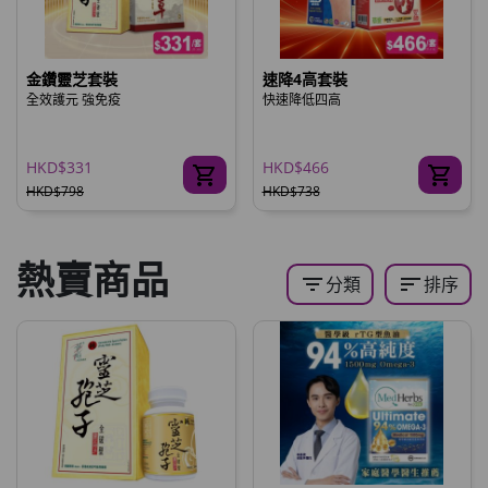
金鑽靈芝套裝
速降4高套裝
全效護元 強免疫
快速降低四高
HKD$331
HKD$466
HKD$798
HKD$738
熱賣商品
filter_list
sort
分類
排序