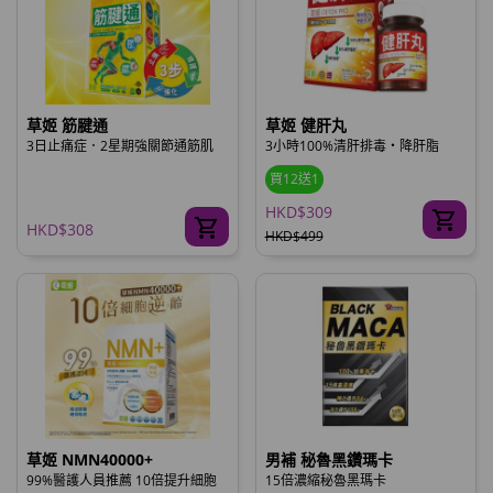
草姬 筋腱通
草姬 健肝丸
3日止痛症．2星期強關節通筋肌
3小時100%清肝排毒‧降肝脂
買12送1
HKD$309
HKD$308
HKD$499
草姬 NMN40000+
男補 秘魯黑鑽瑪卡
99%醫護人員推薦 10倍提升細胞
15倍濃縮秘魯黑瑪卡