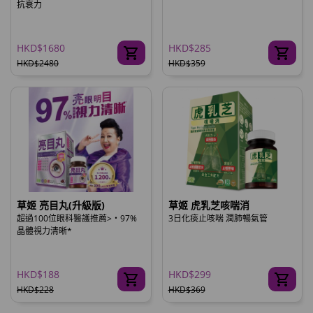
抗衰力
HKD$1680
HKD$285
HKD$2480
HKD$359
草姬 亮目丸(升級版)
草姬 虎乳芝咳喘消
超過100位眼科醫護推薦>‧97%
3日化痰止咳喘 潤肺暢氣管
晶體視力清晰*
HKD$188
HKD$299
HKD$228
HKD$369