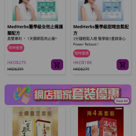
MedHerbs醫學級全效止痛護
MedHerbs醫學級甜睡放鬆配
關配方
方
真雙專利 ‧ 1天關節肌肉止痛^
3分鐘輕鬆入睡 醫學級5重鎂身心
Power Reboot !
限時優惠
限時優惠
HKD$279
HKD$188
HKD$399
HKD$279
View All