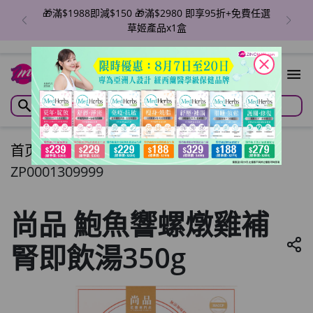
🎁滿$1988即減$150 🎁滿$2980 即享95折+免費任選
草姬產品x1盒
close
首页
/
尚品 鮑魚響螺燉雞補腎即飲湯350g
ZP0001309999
尚品 鮑魚響螺燉雞補
腎即飲湯350g