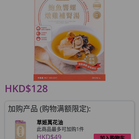
HKD$128
加购产品 (购物满额限定):
草姬萬花油
此商品最多可加购1件
HKD$49
加入购物车