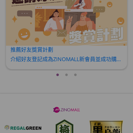
HKD$369
男補精力丸5:1 (到期日2028年1月)
此商品最多可加购1件
HKD$169
加入购物车
HKD$449
推薦好友獎賞計劃
理膚泉 無香大哥大防曬 50ml (2027年4
介紹好友登記成為ZINOMALL新會員並成功購物，您即可獲得$50Mall Dollar現金回贈，你的好友亦可同時獲得$50Mall Dollar現金回贈。 **舊會員必須完成首張訂單才可開通邀請好友獎賞計劃** 1. 舊會員可於 我的帳戶>>>邀請好友獎賞 中找到 好友推薦碼 (紅圈位置) 2. 會員可複製好友推薦碼並透過 Whatsapp / Facebook / Email分享給自己好友。推薦好友次數不限，介紹愈多新朋友，可獲得愈多Mall Dollar現金回贈。 3. 好友
月)
此商品最多可加购1件
HKD$88
加入购物车
HKD$145
Round Lab 白樺樹水份防曬霜 50ml
(到期日2027年2月)
此商品最多可加购1件
HKD$85
加入购物车
HKD$145