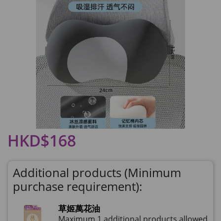
HKD$168
Additional products (Minimum
purchase requirement):
草姬萬花油
Maximum 1 additional products allowed