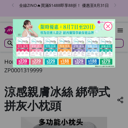
全線ZINO🔥買滿$1488即享88折！ 優惠至8月31日
close
Home
/
涼感親膚冰絲 綁帶式拼灰小枕頭
ZP0001319999
涼感親膚冰絲 綁帶式
拼灰小枕頭