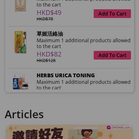
to the cart
HKD$49
Add To Cart
HKD$78
草姬活絡油
Maximum 1 additional products allowed
to the cart
HKD$82
Add To Cart
HKD$128
HERBS URICA TONING
Maximum 1 additional products allowed
to the cart
HKD$99
Add To Cart
HKD$359
Articles
草姬益菌の白潤
Maximum 1 additional products allowed
to the cart
HKD$99
Add To Cart