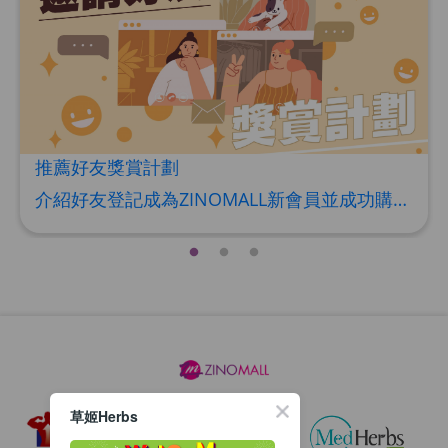
HERBS U-TIGHT
Maximum 1 additional products allowed
to the cart
HKD$169
Add To Cart
HKD$369
推薦好友獎賞計劃
Energie Super Power 5:1 (到期日
介紹好友登記成為ZINOMALL新會員並成功購物，您即可獲得$50Mall Dollar現金回贈，你的好友亦可同時獲得$50Mall Dollar現金回贈。 **舊會員必須完成首張訂單才可開通邀請好友獎賞計劃** 1. 舊會員可於 我的帳戶>>>邀請好友獎賞 中找到 好友推薦碼 (紅圈位置) 2. 會員可複製好友推薦碼並透過 Whatsapp / Facebook / Email分享給自己好友。推薦好友次數不限，介紹愈多新朋友，可獲得愈多Mall Dollar現金回贈。 3. 好友
2028年1月)
Maximum 1 additional products allowed
to the cart
HKD$169
Add To Cart
HKD$449
理膚泉 無香大哥大防曬 50ml (2027年4
月)
Maximum 1 additional products allowed
to the cart
HKD$88
Add To Cart
草姬Herbs
HKD$145