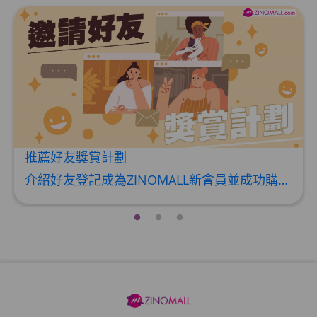
推薦好友獎賞計劃
介紹好友登記成為ZINOMALL新會員並成功購物，您即可獲得$50Mall Dollar現金回贈，你的好友亦可同時獲得$50Mall Dollar現金回贈。 **舊會員必須完成首張訂單才可開通邀請好友獎賞計劃** 1. 舊會員可於 我的帳戶>>>邀請好友獎賞 中找到 好友推薦碼 (紅圈位置) 2. 會員可複製好友推薦碼並透過 Whatsapp / Facebook / Email分享給自己好友。推薦好友次數不限，介紹愈多新朋友，可獲得愈多Mall Dollar現金回贈。 3. 好友