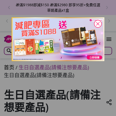
🎁滿$1988即減$150 🎁滿$2980 即享95折+免費任選
草姬產品x1盒
出位價😍ZINO 魔幻亮肌BB精華/瞬滑霜/紋立消 🔥單盒
價$129/件！香港地區免運費 優惠至8月6日
close
首页
/
生日自選產品(請備注想要產品)
生日自選產品(請備注想要產品)
生日自選產品(請備注
想要產品)