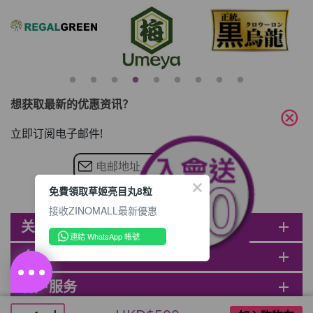
想获取最新的优惠资讯？
cancel
立即订阅电子邮件!
免費領取草姬亮目丸8粒
接收ZINOMALL最新優惠
关于ZINOMALL
add
連結 WhatsApp 帳號
会员
add
客户服务
add
@ ZINOMALL 2026. All rights reserved.