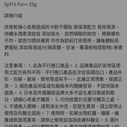
HKD$99
加入購物車
Spf15 Pa++ 25g
草姬 調經緊緻寶(27年2月到期)
詳細介紹
此商品最多可加購1件
改善乾燥小皮屑造成的卡粉不服貼 高保濕配方 長效保濕，
HKD$169
加入購物車
持續水潤柔滑妝容 添加珠光，自然細緻的妝效， 修飾膚色
HKD$369
不均，提亮勻透好膚質 可作為妝前打底使用，讓後續粉底
更服貼 添加保濕成分(玻尿酸、甘油、羅漢柏枝提取物) 無香
男補精力丸5:1 (到期日2028年1月)
此商品最多可加購1件
料
HKD$169
加入購物車
注意事項： 1. 此為平行進口產品。 2. 品牌產品於各地區使
HKD$449
用之配方有所不同，平行進口產品批次從各國出口，產品外
形、包裝、氣味、質地等或有不一，此屬正常現象，保證正
理膚泉 無香大哥大防曬 50ml (2027年4
貨。 3. 個別產品地區或包裝版本均隨機發貨，不提供版本
月)
退換。 4. 日本及外國藥妝品牌大多不設生產日期或到期
此商品最多可加購1件
日，請細心考慮才購買。 5. 切勿放置於兒童可觸及之處 。
HKD$88
加入購物車
6. 不慎進入眼睛，請用清水沖洗，若發生異常，請立即停止
HKD$145
使用及向醫生諮詢。 7. 使用時，如果出現紅腫，腫脹，瘙
Round Lab 白樺樹水份防曬霜 50ml
癢或刺激等異常，請停止使用並諮詢皮膚科醫生。 8. 圖片
只供參考，一切以實物為準。 9. 產品詳情請參閱包裝上說
(到期日2027年2月)