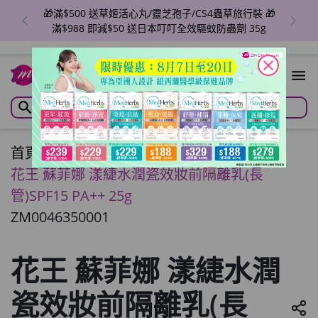
🎁滿$500 送草姬活心丸/靈芝孢子/CS4蟲草旅行裝 🎁
🎁滿$
滿$988 即減$50 送日本叮叮全效驅蚊防蟲劑 35g
close
首頁
/
花王 蘇菲娜 漾緁水潤瓷效妝前隔離乳(長
管)SPF15 PA++ 25g
ZM0046350001
花王 蘇菲娜 漾緁水潤
瓷效妝前隔離乳(長