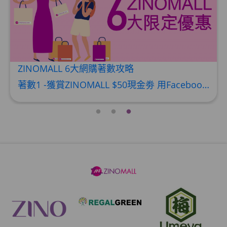
ZINOMALL 6大網購著數攻略
著數1 -獲賞ZINOMALL $50現金劵 用Facebook或Email 成功登記做ZINOMALL網購會員，$50現金劵會自動加入閣下ZINOMALL的賬戶，單次購物滿$350，網上付款時即可使用$50優惠劵，只可使用一次。 著數2- 新會員購物滿$680(折實)即減$80, 再送豐富迎新禮物 【迎新禮物優惠劵】會自動加入閣下ZINOMALL的賬戶，新會員單次購物滿$680(折實)，網上付款時使用優惠劵，即減$80及送神秘迎新禮物。 著數3- 新會員購物滿$1088(折實)即減$150, 再送