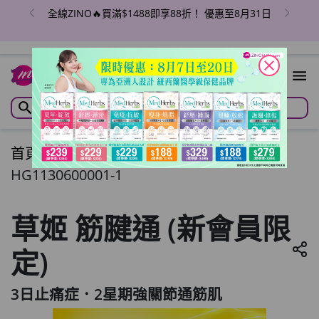
全線ZINO🔥買滿$1488即享88折！ 優惠至8月31日
close
首頁
/
草姬 筋腱通 (新會員限定)
HG1130600001-1
草姬 筋腱通 (新會員限
定)
3日止痛症．2星期強關節通筋肌