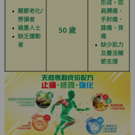
形成，如
關節老化/
肩膊痛、
勞損者
手肘痛、
過重人士
膝痛、背
50 歲
缺乏運動
痛
者
缺少肌力
及靈活關
節支撐