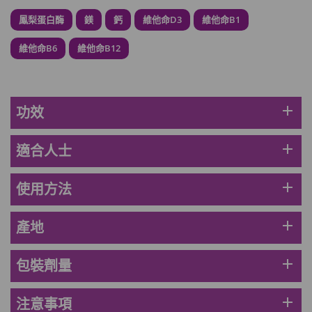
鳳梨蛋白酶
鎂
鈣
維他命D3
維他命B1
草姬 調經緊緻寶(27年2月到期)
此商品最多可加購1件
維他命B6
維他命B12
HKD$169
加入購物車
HKD$369
男補精力丸5:1 (到期日2028年1月)
add
功效
此商品最多可加購1件
HKD$169
加入購物車
add
適合人士
HKD$449
add
使用方法
理膚泉 無香大哥大防曬 50ml (2027年4
月)
此商品最多可加購1件
add
產地
HKD$88
加入購物車
HKD$145
add
包裝劑量
Round Lab 白樺樹水份防曬霜 50ml
add
注意事項
(到期日2027年2月)