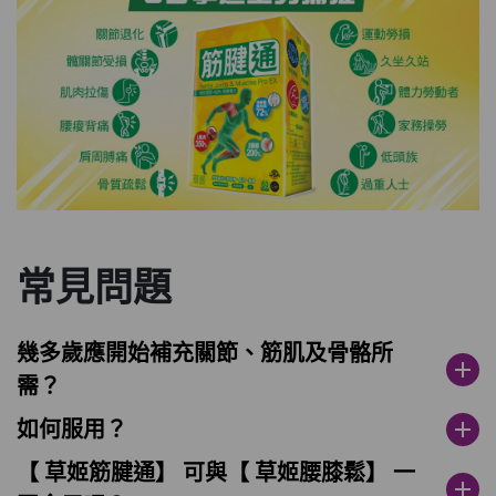
常見問題
幾多歲應開始補充關節、筋肌及骨骼所
add
需？
如何服用？
add
【 草姬筋腱通】 可與【 草姬腰膝鬆】 一
add