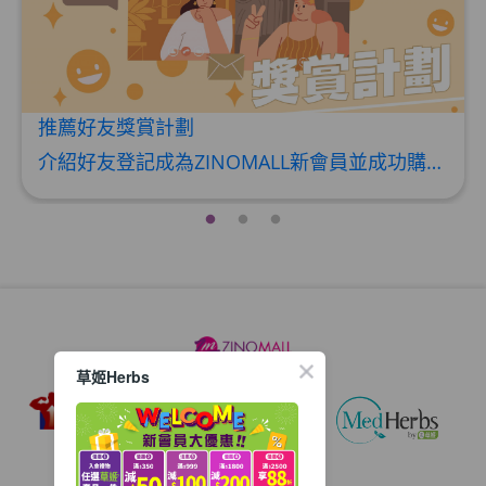
推薦好友獎賞計劃
介紹好友登記成為ZINOMALL新會員並成功購物，您即可獲得$50Mall Dollar現金回贈，你的好友亦可同時獲得$50Mall Dollar現金回贈。 **舊會員必須完成首張訂單才可開通邀請好友獎賞計劃** 1. 舊會員可於 我的帳戶>>>邀請好友獎賞 中找到 好友推薦碼 (紅圈位置) 2. 會員可複製好友推薦碼並透過 Whatsapp / Facebook / Email分享給自己好友。推薦好友次數不限，介紹愈多新朋友，可獲得愈多Mall Dollar現金回贈。 3. 好友
草姬Herbs