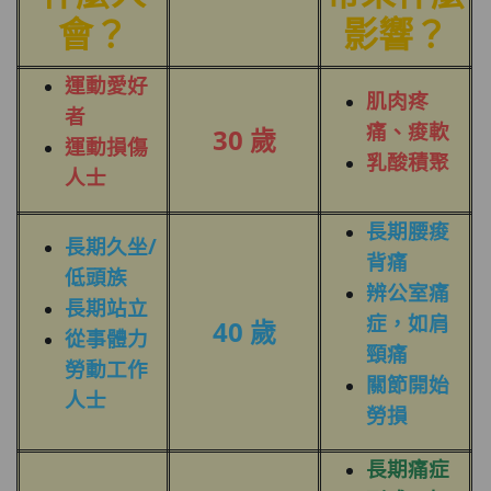
會？
影響？
運動愛好
肌肉疼
者
痛、痠軟
30 歲
運動損傷
乳酸積聚
人士
長期腰痠
長期久坐/
背痛
低頭族
辨公室痛
長期站立
症，如肩
40 歲
從事體力
頸痛
勞動工作
關節開始
人士
勞損
長期痛症