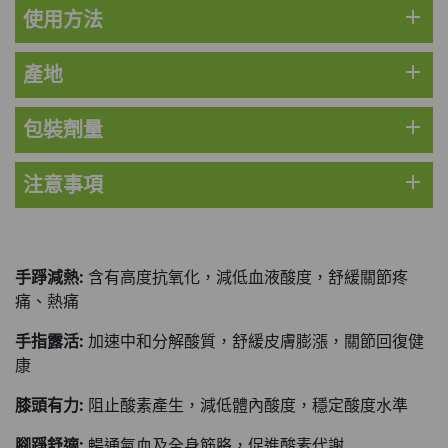
add
使用方法
理膚泉 無香大哥大防曬 50ml (2027年4
月)
此商品最多可加購1件
add
產地
HKD$88
加入購物車
HKD$145
add
包裝劑量
Round Lab 白樺樹水份防曬霜 50ml
add
注意事項
(到期日2027年2月)
此商品最多可加購1件
HKD$85
加入購物車
HKD$145
手踭減熱:
含有高度抗氧化，減低血液酸度，舒緩關節疼
痛、熱痛
手指露活:
加速中和分解酸質，舒緩皮膚膨漲，關節回復健
康
膝頭有力:
阻止酸素產生，減低體內酸度，穩定酸度水準
腳踭舒適:
暢通氣血及全身筋胳，促進酸素代謝