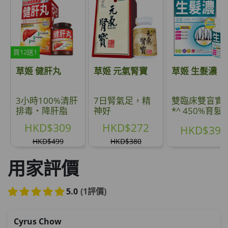
買12送1
草姬 健肝丸
草姬 元氣腎寶
草姬 生髮濃
3小時100%清肝
7日腎氣足，精
雙臨床雙盲實
排毒‧降肝脂
神好
*^ 450%育髮激
生* 男女適用
HKD$309
HKD$272
HKD$399
HKD$499
HKD$380
用家評價
5.0
(1評價)
Cyrus Chow