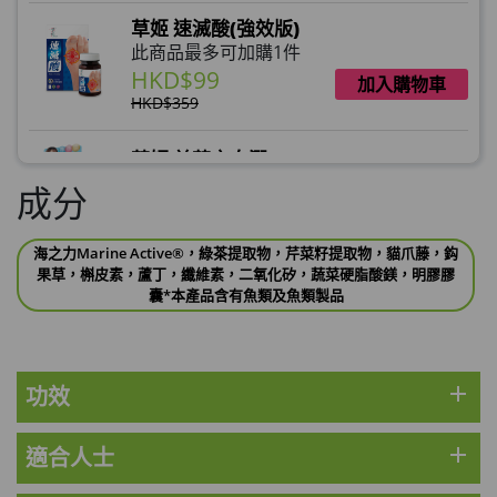
草姬 速滅酸(強效版)
此商品最多可加購1件
HKD$99
加入購物車
HKD$359
草姬 益菌之白潤
此商品最多可加購1件
成分
HKD$99
加入購物車
海之力Marine Active®，綠茶提取物，芹菜籽提取物，貓爪藤，鈎
草姬 調經緊緻寶(27年2月到期)
果草，槲皮素，蘆丁，纖維素，二氧化矽，蔬菜硬脂酸鎂，明膠膠
此商品最多可加購1件
囊*本產品含有魚類及魚類製品
HKD$169
加入購物車
HKD$369
add
功效
男補精力丸5:1 (到期日2028年1月)
此商品最多可加購1件
HKD$169
加入購物車
add
適合人士
HKD$449