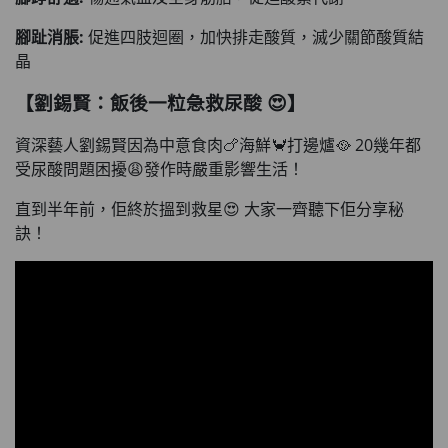
腳趾消脹:
促進四肢迴圈，加快排走酸質，滅少關節酸質結
晶
【劉錫賢：飯後一粒急救尿酸 😍】
資深藝人劉錫賢因為中意食肉🍗海鮮🦀打邊爐🥘 20幾年都
受尿酸問題困擾😩發作時嚴重影響生活！
直到半年前，佢終於搵到救星😍 大家一齊聽下佢分享秘
訣！