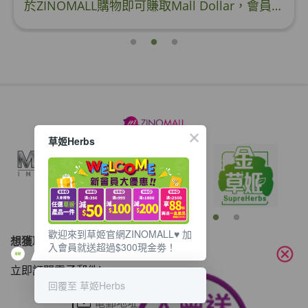
於ZINOMALL購物即可賺取Mall Dollar，會員每次購物折實後每滿HK$100，即可賺取$5 Mall Dollar回贈。Mall Dollar 將會於訂單派送成功後7-14個工作天內自動加至客人户口。下次購物時，每 $1 Mall Dollar 即可當 HK$1 使用。 Step 1 請輸入電郵及密碼後按【登入】或直接連結Facebook 登入 Step 2 挑選合適貨品後，輸入購買數量，然後按【加入購物車】 Step 3 按一下右上角的購物車圖案 ,
草姬Herbs
歡迎來到草姬官網ZINOMALL♥️ 加
想獲取最新的優惠資訊？
入會員就送超過$300現金劵！
cancel
立即訂閱電子郵件!
回覆至 草姬Herbs