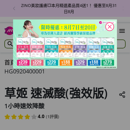
ZINO美妝護膚💥本月精選產品買4送1！ 優惠至8月31
日8月
close
首頁
/
草姬 速滅酸(強效版)
HG0920400001
草姬 速滅酸(強效版)
1小時速效降酸
4.0
(1評價)