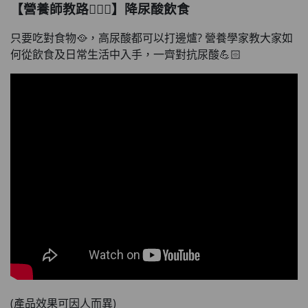
【營養師教路👩🏻‍⚕️】降尿酸飲食
只要吃對食物🥘，高尿酸都可以打邊爐? 營養學家教大家如
何從飲食及日常生活中入手，一齊對抗尿酸💪🏻
(產品效果可因人而異)