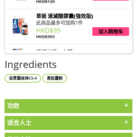
HKD$128
草姬 速滅酸膠囊(強效版)
此商品最多可加购1件
HKD$99
加入购物车
HKD$359
草姬益菌の白潤
此商品最多可加购1件
Ingredients
HKD$99
加入购物车
虫草菌丝体CS-4
黑松露粉
草姬 調經緊緻寶
此商品最多可加购1件
HKD$169
加入购物车
HKD$369
add
功效
男補精力丸5:1 (到期日2028年1月)
add
适合人士
此商品最多可加购1件
HKD$169
加入购物车