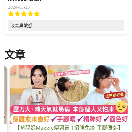
2024-03-28
改善鼻敏感
文章
【㊙️靚媽Maggie傅珮嘉 1招強免疫 手腳暖🥳】