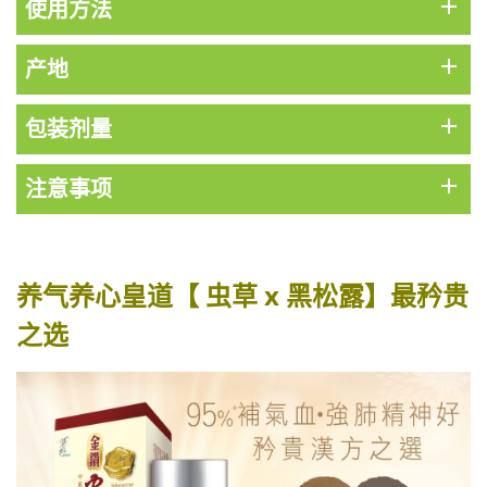
HKD$449
add
使用方法
理膚泉 無香大哥大防曬 50ml (2027年4
add
产地
月)
此商品最多可加购1件
add
包装剂量
HKD$88
加入购物车
HKD$145
add
注意事项
Round Lab 白樺樹水份防曬霜 50ml
(到期日2027年2月)
此商品最多可加购1件
HKD$85
养气养心皇道【 虫草 x 黑松露】最矜贵
加入购物车
HKD$145
之选