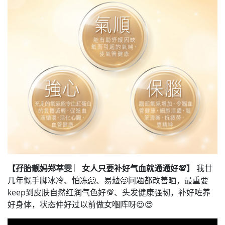
【孖胎靓妈郑萃雯 ︳女人只要补好气血就通通好💯】
我廿
几年慨手脚冰冷、怕冻🥶、易攰🥱问题都改善晒，最重要
keep到皮肤自然红润气色好💯、头发健康强韧，补好咗养
好身体，状态仲好过以前做女嗰阵呀😍😍