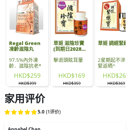
Regal Green
草姬 滋陰珍寶
草姬 調經緊緻
凍齡滋陰丸
(到期日2028年4
月)
97.5%內外凍
擊退頭眩耳暈
2星期起不滲
齡．滋陰抗老*
緊返晒^
HKD$259
HKD$169
HKD$268
HKD$399
HKD$359
HKD$369
家用评价
5.0
(1评价)
Annabel Chan