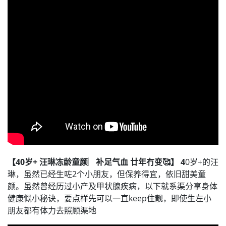
【40岁+ 汪琳冻龄童颜︳补足气血 廿年冇变🥰】 4
0岁+的汪
琳，虽然已经生咗2个小朋友，但保养得宜，依旧甜美童
颜。虽然曾经历过小产及甲状腺疾病，以下就系渠分享身体
健康慨小秘诀，要点样先可以一直keep住靓，即使生左小
朋友都有体力去照顾渠地