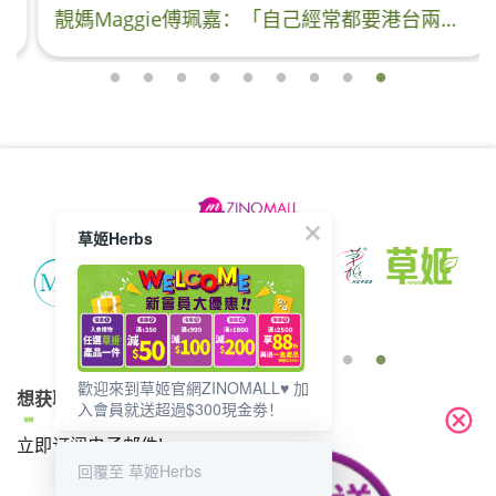
靚媽Maggie傅珮嘉：「自己經常都要港台兩邊飛，平時忙碌嘅工作真係令到個人好容易攰到病🤧，加上原本就係怕凍體質🥶，好多時啲手腳都係凍冰冰，成日都面青口唇白，好易頭暈暈，成日個人輕飄飄咁😵‍💫，自從我食咗【草姬 金鑽蟲草】覺得身體明顯係愈來愈好冇以前咁怕凍、冇再頭暈暈啦！加上夜晚瞓得好咗，日頭精神有活力，就連朋友都話我面色紅潤皮膚狀態比以前更加靚🤭🥰」 https://youtu.be/ozQXUJjCg6U?feature=shared 黃金蟲草 X 鑽石黑松露 - 95%+補氣血‧強
草姬Herbs
歡迎來到草姬官網ZINOMALL♥️ 加
想获取最新的优惠资讯？
入會員就送超過$300現金劵！
cancel
立即订阅电子邮件!
回覆至 草姬Herbs