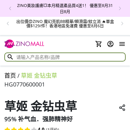
ZINO美妝護膚💥本月精選產品買4送1！ 優惠至8月31
日8月
出位價😍ZINO 魔幻亮肌BB精華/瞬滑霜/紋立消 🔥單盒
價$129/件！香港地區免運費 優惠至8月6日
首页
/
草姬 金钻虫草
HG0770600001
草姬 金钻虫草
95% 补气血．强肺精神好
4.0
(1评价)