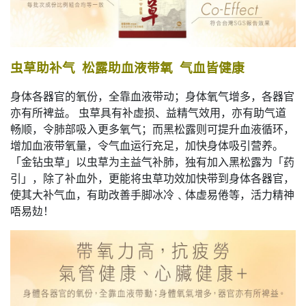
虫草助补气 松露助血液带氧 气血皆健康
身体各器官的氧份，全靠血液带动；身体氧气增多，各器官
亦有所裨益。 虫草具有补虚损、益精气效用，亦有助气道
畅顺，令肺部吸入更多氧气；而黑松露则可提升血液循环，
增加血液带氧量，令气血运行充足，加快身体吸引营养。
「金钻虫草」以虫草为主益气补肺，独有加入黑松露为「药
引」，除了补血外，更能将虫草功效加快带到身体各器官，
使其大补气血，有助改善手脚冰冷﹑体虚易倦等，活力精神
唔易攰！