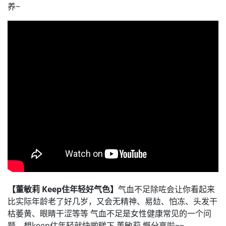
养~
【董敏莉​ Keep住年轻好气色】
气血不足除咗会让你看起来
比实际年龄老了好几岁，又会无精神、易攰、怕冻、头发干
枯萎黄、眼睛干涩等等 气血不足是女性健康常见的一个问
题，想keep住年轻就快啲睇下 董敏莉 慨分享啦~~