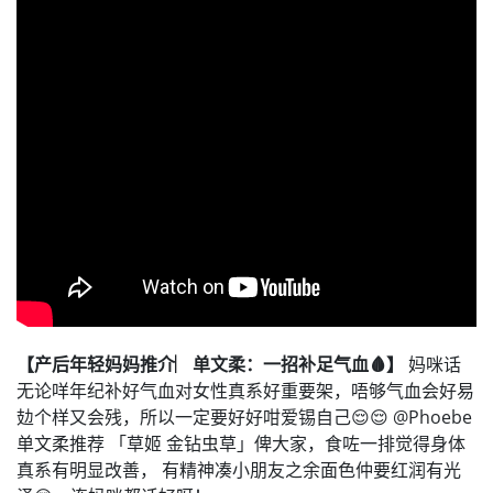
【产后年轻妈妈推介︳单文柔：一招补足气血🩸】
妈咪话
无论咩年纪补好气血对女性真系好重要架，唔够气血会好易
攰个样又会残，所以一定要好好咁爱锡自己😌😌 @Phoebe
单文柔推荐 「草姬 金钻虫草」俾大家，食咗一排觉得身体
真系有明显改善， 有精神凑小朋友之余面色仲要红润有光