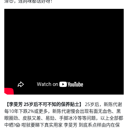
泽😍，连妈咪都话好呀！
【李旻芳​ 25岁后不可不知的保养贴士】
25岁后，新陈代谢
每10年下跌2%或更多，新陈代谢慢会出现有面无血色、黑
眼圈劲、皮肤又差、易攰、手脚冰冷等等问题，以上全部都
中晒?😱 咁就要睇下真实用家 李旻芳 到底系点样由内在保