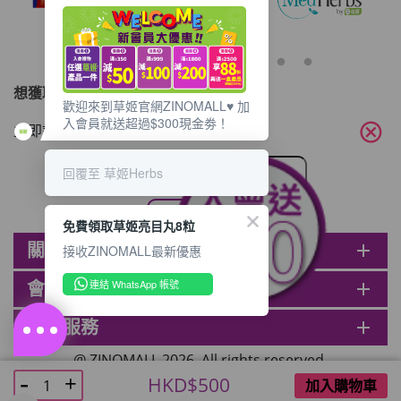
想獲取最新的優惠資訊？
歡迎來到草姬官網ZINOMALL♥️ 加
入會員就送超過$300現金劵！
cancel
立即訂閱電子郵件!
回覆至 草姬Herbs
免費領取草姬亮目丸8粒
關於ZINOMALL
add
接收ZINOMALL最新優惠
連結 WhatsApp 帳號
會員
add
客戶服務
add
@ ZINOMALL 2026. All rights reserved.
HKD$500
加入購物車
;