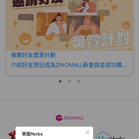
推薦好友獎賞計劃
介紹好友登記成為ZINOMALL新會員並成功購物，您即可獲得$50Mall Dollar現金回贈，你的好友亦可同時獲得$50Mall Dollar現金回贈。 **舊會員必須完成首張訂單才可開通邀請好友獎賞計劃** 1. 舊會員可於 我的帳戶>>>邀請好友獎賞 中找到 好友推薦碼 (紅圈位置) 2. 會員可複製好友推薦碼並透過 Whatsapp / Facebook / Email分享給自己好友。推薦好友次數不限，介紹愈多新朋友，可獲得愈多Mall Dollar現金回贈。 3. 好友
草姬Herbs