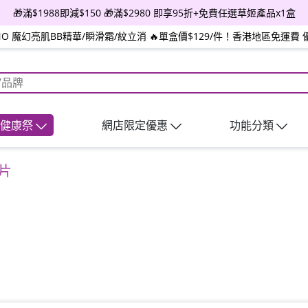
🎁滿$1988即減$150 🎁滿$2980 即享95折+免費任選草姬產品x1盒
INO 魔幻亮肌BB精華/瞬滑霜/紋立消 🔥單盒價$129/件！香港地區免運費 
日健康祭
網店限定優惠
功能分類
0片