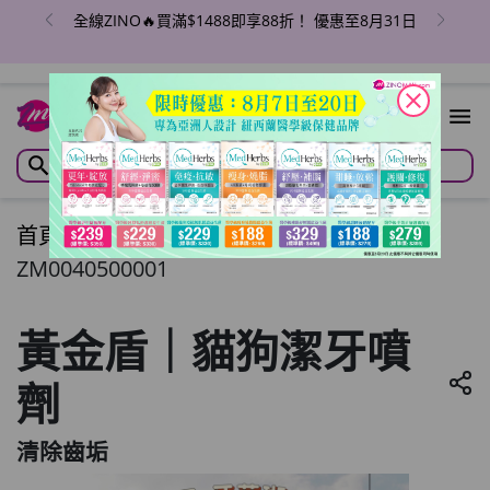
全線ZINO🔥買滿$1488即享88折！ 優惠至8月31日
close
首頁
/
黃金盾｜貓狗潔牙噴劑
ZM0040500001
黃金盾｜貓狗潔牙噴
劑
清除齒垢