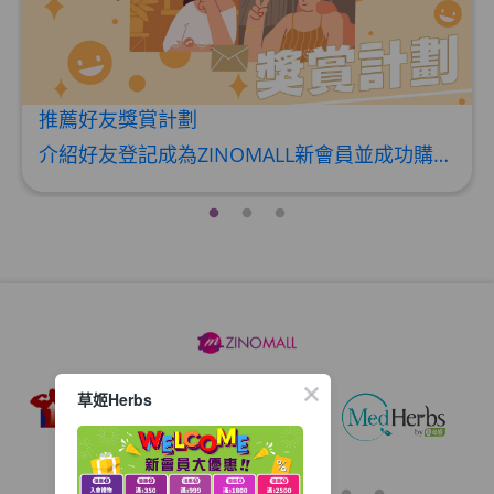
推薦好友獎賞計劃
介紹好友登記成為ZINOMALL新會員並成功購物，您即可獲得$50Mall Dollar現金回贈，你的好友亦可同時獲得$50Mall Dollar現金回贈。 **舊會員必須完成首張訂單才可開通邀請好友獎賞計劃** 1. 舊會員可於 我的帳戶>>>邀請好友獎賞 中找到 好友推薦碼 (紅圈位置) 2. 會員可複製好友推薦碼並透過 Whatsapp / Facebook / Email分享給自己好友。推薦好友次數不限，介紹愈多新朋友，可獲得愈多Mall Dollar現金回贈。 3. 好友
草姬Herbs