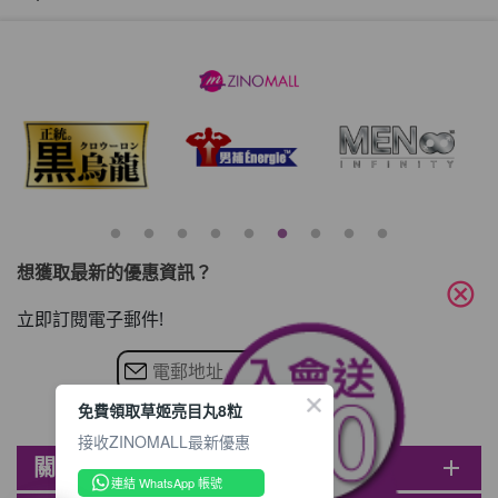
想獲取最新的優惠資訊？
cancel
立即訂閱電子郵件!
免費領取草姬亮目丸8粒
接收ZINOMALL最新優惠
關於ZINOMALL
add
連結 WhatsApp 帳號