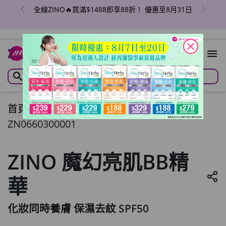
ZINO美妝護膚💥本月精選產品買4送1！ 優惠至8月31
日8月
close
首頁
/
ZINO 魔幻亮肌BB精華
ZN0660300001
ZINO 魔幻亮肌BB精
華
化妝同時養膚 保濕去紋 SPF50