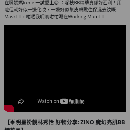
在職媽媽Irene 一試愛上😍 ︰呢枝BB精華真係好西利！用
咗佢就好似一邊化妝，一邊好似幫皮膚敷住保濕去紋嘅
Mask💆‍♀️，啱哂我呢啲咁忙嘅在Working Mum💁‍♀️
【🌟明星扮靚林秀怡 好物分享: ZINO 魔幻亮肌BB