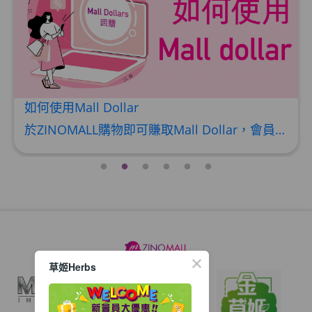
如何使用Mall Dollar
於ZINOMALL購物即可賺取Mall Dollar，會員每次購物折實後每滿HK$100，即可賺取$5 Mall Dollar回贈。Mall Dollar 將會於訂單派送成功後7-14個工作天內自動加至客人户口。下次購物時，每 $1 Mall Dollar 即可當 HK$1 使用。 Step 1 請輸入電郵及密碼後按【登入】或直接連結Facebook 登入 Step 2 挑選合適貨品後，輸入購買數量，然後按【加入購物車】 Step 3 按一下右上角的購物車圖案 ,
草姬Herbs