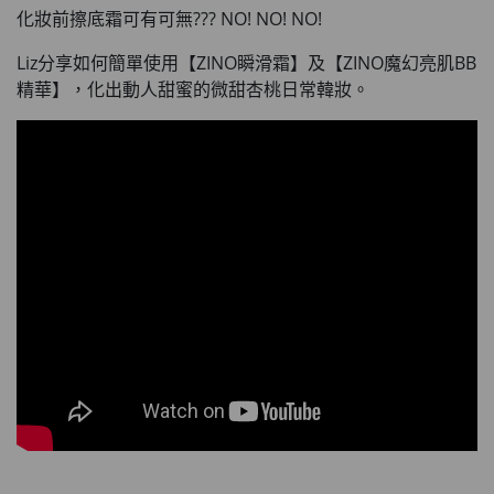
化妝前擦底霜可有可無??? NO! NO! NO!
Liz分享如何簡單使用【ZINO瞬滑霜】及【ZINO魔幻亮肌BB
精華】，化出動人甜蜜的微甜杏桃日常韓妝。