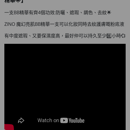
精華🌟】
一支BB精華有齊4個功效:防曬、遮瑕、調色、去紋🌟
ZINO 魔幻亮肌BB精華一支可以化妝同時去紋護膚嘅粉底液
有中度遮瑕、又要保濕度高，最好仲可以持久至少8️⃣小時💞