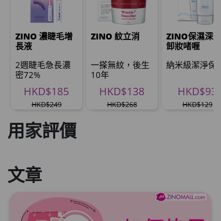
ZINO 濃睫毛增
ZINO 紋立消
ZINO保濕深
長液
卸妝啫喱
2週睫毛急長濃
一搽無紋，後生
納米級潔淨保
密72%
10年
HKD$185
HKD$138
HKD$93
HKD$249
HKD$268
HKD$129
用家評價
文章