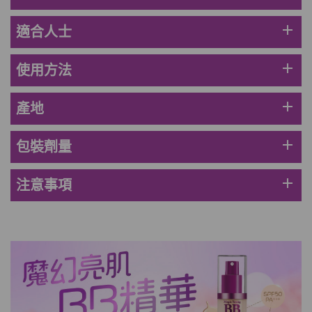
男補精力丸5:1 (到期日2028年1月)
add
適合人士
此商品最多可加購1件
HKD$169
加入購物車
HKD$449
add
使用方法
理膚泉 無香大哥大防曬 50ml (2027年4
add
產地
月)
此商品最多可加購1件
add
包裝劑量
HKD$88
加入購物車
HKD$145
add
注意事項
Round Lab 白樺樹水份防曬霜 50ml
(到期日2027年2月)
此商品最多可加購1件
HKD$85
加入購物車
HKD$145