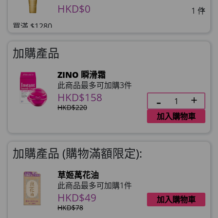
HKD$0
×
1 件
買滿 $1280
理膚泉 無香大哥大防曬 50ml (2027年4
加購產品
月)
HKD$0
×
ZINO 瞬滑霜
HKD$145
1 件
此商品最多可加購3件
HKD$158
HKD$220
加入購物車
加購產品 (購物滿額限定):
草姬萬花油
此商品最多可加購1件
HKD$49
加入購物車
HKD$78