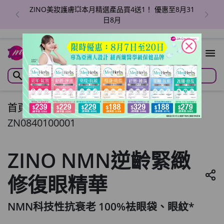
31
全線ZINO產品|加贈驚喜禮品🎁買滿$380即送面膜x2
張
close
首頁
/
ZINO NMN逆齡緊緻修復眼精華
ZN0840100001
ZINO NMN逆齡緊緻
修復眼精華
NMN科技性抗衰老 100%袪眼袋、眼紋*