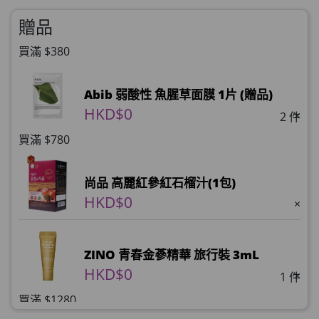
贈品
買滿 $380
Abib 弱酸性 魚腥草面膜 1片 (贈品)
HKD$0
×
2 件
買滿 $780
尚品 高麗紅參紅石榴汁(1包)
HKD$0
×
ZINO 青春金蔘精華 旅行裝 3mL
HKD$0
×
1 件
買滿 $1280