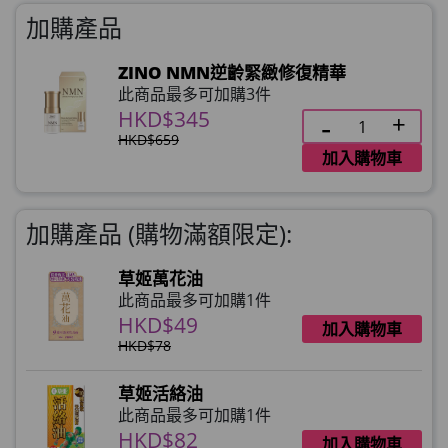
理膚泉 無香大哥大防曬 50ml (2027年4
加購產品
月)
HKD$0
×
ZINO NMN逆齡緊緻修復精華
HKD$145
1 件
此商品最多可加購3件
HKD$345
HKD$659
加入購物車
加購產品 (購物滿額限定):
草姬萬花油
此商品最多可加購1件
HKD$49
加入購物車
HKD$78
草姬活絡油
此商品最多可加購1件
HKD$82
加入購物車