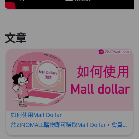
文章
ZINOMALL 6大網購著數攻略
著數1 -獲賞ZINOMALL $50現金劵 用Facebook或Email 成功登記做ZINOMALL網購會員，$50現金劵會自動加入閣下ZINOMALL的賬戶，單次購物滿$350，網上付款時即可使用$50優惠劵，只可使用一次。 著數2- 新會員購物滿$680(折實)即減$80, 再送豐富迎新禮物 【迎新禮物優惠劵】會自動加入閣下ZINOMALL的賬戶，新會員單次購物滿$680(折實)，網上付款時使用優惠劵，即減$80及送神秘迎新禮物。 著數3- 新會員購物滿$1088(折實)即減$150, 再送