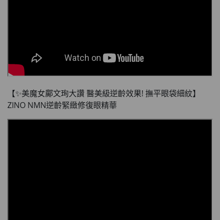
【✨美魔女鄺文珣大讚 醫美級逆齡效果! 撫平眼袋細紋】
ZINO NMN逆齡緊緻修復眼精華