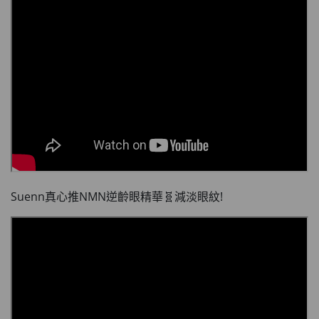
Suenn真心推NMN逆齡眼精華🧬減淡眼紋!