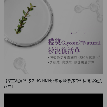
【梁芷珮實證: 🧬ZINO NMN逆齡緊緻修復精華 科研超強抗
衰老】