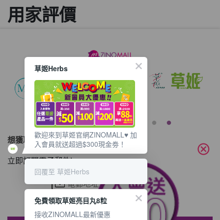
用家評價
草姬Herbs
歡迎來到草姬官網ZINOMALL♥️ 加
想獲取最新的優惠資訊？
入會員就送超過$300現金劵！
cancel
立即訂閱電子郵件!
回覆至 草姬Herbs
免費領取草姬亮目丸8粒
接收ZINOMALL最新優惠