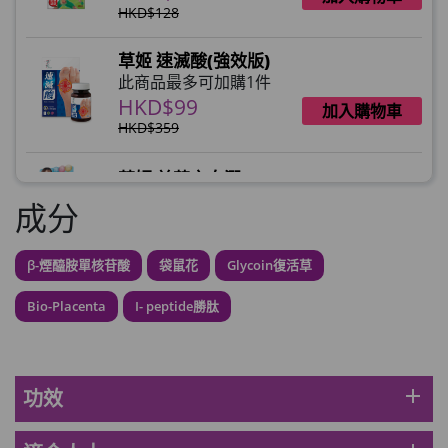
HKD$128
草姬 速滅酸(強效版)
此商品最多可加購1件
HKD$99
加入購物車
HKD$359
草姬 益菌之白潤
此商品最多可加購1件
成分
HKD$99
加入購物車
β-煙醯胺單核苷酸
袋鼠花
Glycoin復活草
草姬 調經緊緻寶(27年2月到期)
此商品最多可加購1件
Bio-Placenta
I- peptide勝肽
HKD$169
加入購物車
HKD$369
男補精力丸5:1 (到期日2028年1月)
add
功效
此商品最多可加購1件
HKD$169
加入購物車