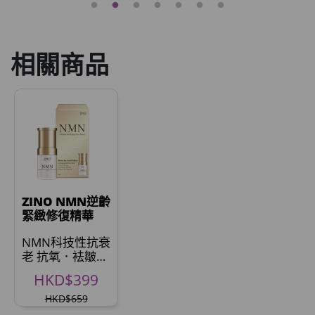
相關商品
ZINO NMN逆齡
緊緻修復精華
NMN科技性抗衰
老 抗氧．袪皺．
逆齡． *
HKD$399
HKD$659