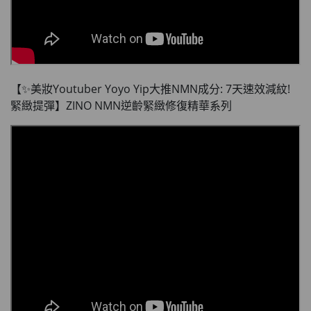
【✨美妝Youtuber Yoyo Yip大推NMN成分: 7天速效減紋!
緊緻提彈】ZINO NMN逆齡緊緻修復精華系列