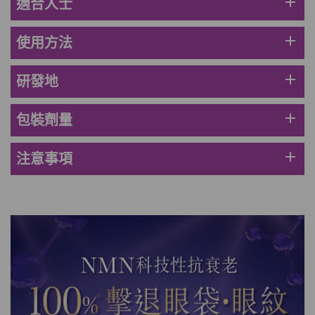
add
適合人士
HKD$449
add
使用方法
理膚泉 無香大哥大防曬 50ml (2027年4
月)
此商品最多可加購1件
add
研發地
HKD$88
加入購物車
HKD$145
add
包裝劑量
Round Lab 白樺樹水份防曬霜 50ml
add
注意事項
(到期日2027年2月)
此商品最多可加購1件
HKD$85
加入購物車
HKD$145