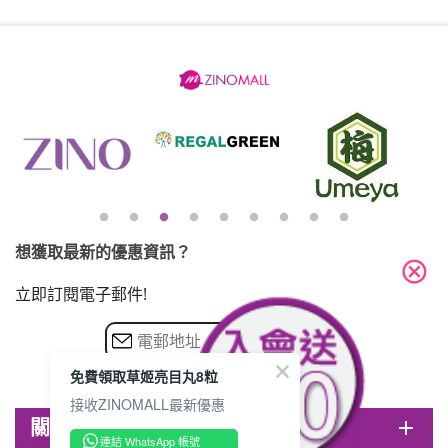
想獲取最新的優惠資訊？
cancel
立即訂閱電子郵件!
免費領取草姬亮目丸8粒
接收ZINOMALL最新優惠
關於ZINOMALL
add
連結 WhatsApp 帳號