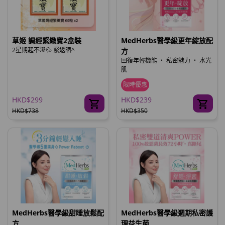
草姬 調經緊緻寶2盒裝
MedHerbs醫學級更年綻放配
2星期起不滲💦 緊返晒^
方
回復年輕機能 ‧ 私密魅力 ‧ 水光
肌
限時優惠
HKD$299
HKD$239
HKD$738
HKD$350
MedHerbs醫學級甜睡放鬆配
MedHerbs醫學級週期私密護
方
理益生菌