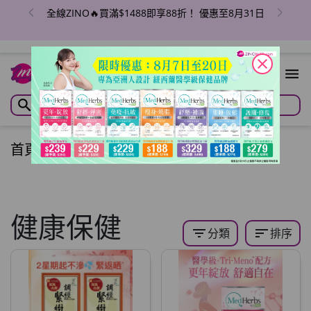
全線ZINO🔥買滿$1488即享88折！ 優惠至8月31日
close
首頁
/
全站商品
/
健康保健
健康保健
filter_list
sort
分類
排序