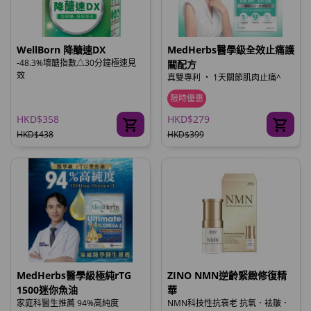
WellBorn 降醣速DX
MedHerbs醫學級全效止痛護
-48.3%壞醣指數△30分鐘極速見
關配方
效
真雙專利 ‧ 1天關節肌肉止痛^
限時優惠
HKD$358
HKD$279
HKD$438
HKD$399
MedHerbs醫學級極純rTG
ZINO NMN逆齡緊緻修復精
1500迷你魚油
華
家庭科醫生推薦 94%高純度
NMN科技性抗衰老 抗氧．袪皺．