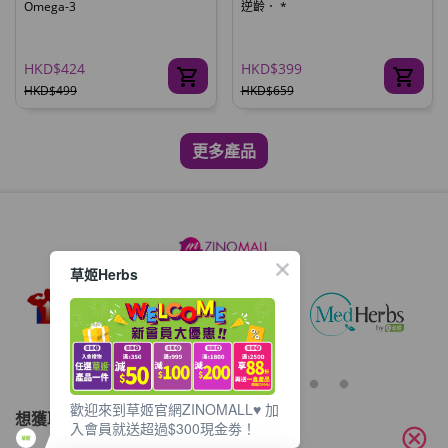
Omega-3
逆齡． *
HKD$424
HKD$399
HKD$499
HKD$659
更多產品
草姬Herbs
歡迎來到草姬官網ZINOMALL♥️ 加
想獲取最新的優惠資訊？
入會員就送超過$300現金劵！
cancel