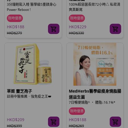
3分鐘輕鬆入睡 醫學級5重鎂身心
100%殺惡菌長效72小時△ 私密清
Power Reboot !
爽真斷尾
限時優惠
限時優惠
HKD$188
HKD$229
HKD$279
HKD$330
草姬 靈芝孢子
MedHerbs醫學級瘦身燒脂腸
註冊中醫推薦．強免疫之王👑
道益生菌
7日暢便燒脂^ ‧ 體脂↓16.1%*
限時優惠
HKD$209
HKD$188
HKD$399
HKD$269