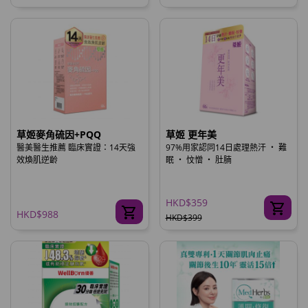
草姬麥角硫因+PQQ
草姬 更年美
醫美醫生推薦 臨床實證：14天強
97%用家認同14日處理熱汗 ‧ 難
效煥肌逆齡
眠 ‧ 忟憎 ‧ 肚腩
HKD$359
HKD$988
HKD$399