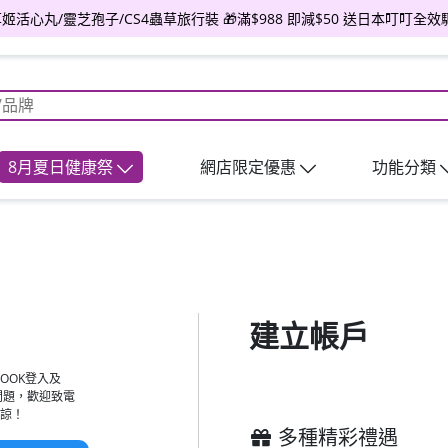
送草姬活心丸/靈芝孢子/CS4蟲草旅行裝 🎁滿$988 即減$50 送日本叮叮全效
8月夏日健康祭
網店限定優惠
功能分類
建立帳戶
OOK登入及
問題，歡迎致電
諒！
多種精彩禮遇