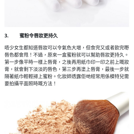
3. 蜜粉令唇妝更持久
唔少女生都知道唇妝可以令氣色大增，但食完又或者飲完嘢
唇色都會甩！不過，原來一盒蜜粉就可以幫助唇妝更持久。
第一步像平時一樣上唇膏，之後再用紙巾印一印之前上嘅妝
膏，就會剩下淡淡的唇色，第三步再塗上唇膏，最後一步就
隔著紙巾輕輕掃上蜜粉。化妝師透露佢哋經常用係模特兒需
要拍攝平面照時嘅方法！