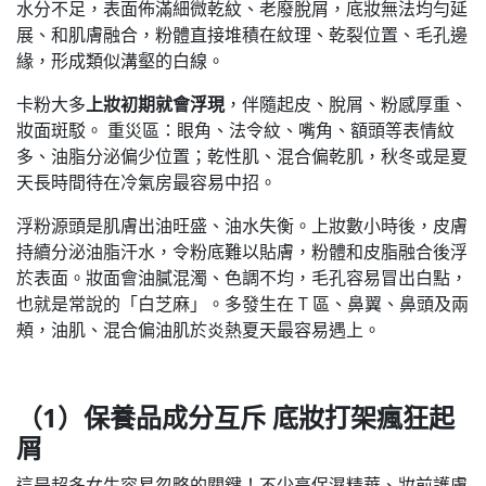
水分不足，表面佈滿細微乾紋、老廢脫屑，底妝無法均勻延
展、和肌膚融合，粉體直接堆積在紋理、乾裂位置、毛孔邊
緣，形成類似溝壑的白線。
卡粉大多
上妝初期就會浮現
，伴隨起皮、脫屑、粉感厚重、
妝面斑駁。 重災區：眼角、法令紋、嘴角、額頭等表情紋
多、油脂分泌偏少位置；乾性肌、混合偏乾肌，秋冬或是夏
天長時間待在冷氣房最容易中招。
浮粉源頭是肌膚出油旺盛、油水失衡。上妝數小時後，皮膚
持續分泌油脂汗水，令粉底難以貼膚，粉體和皮脂融合後浮
於表面。妝面會油膩混濁、色調不均，毛孔容易冒出白點，
也就是常說的「白芝麻」。多發生在 T 區、鼻翼、鼻頭及兩
頰，油肌、混合偏油肌於炎熱夏天最容易遇上。
（1）保養品成分互斥 底妝打架瘋狂起
屑
這是超多女生容易忽略的關鍵！不少高保濕精華、妝前護膚