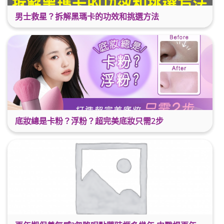
男士救星？拆解黑瑪卡的功效和挑選方法
底妝總是卡粉？浮粉？超完美底妝只需2步