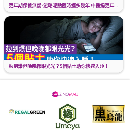
更年期保養無感?忽略呢點隨時捱多幾年 中醫揭更年保養關鍵 輕鬆舒適渡過更年期
攰到爆但晚晚都眼光光？5個貼士助你快速入睡！