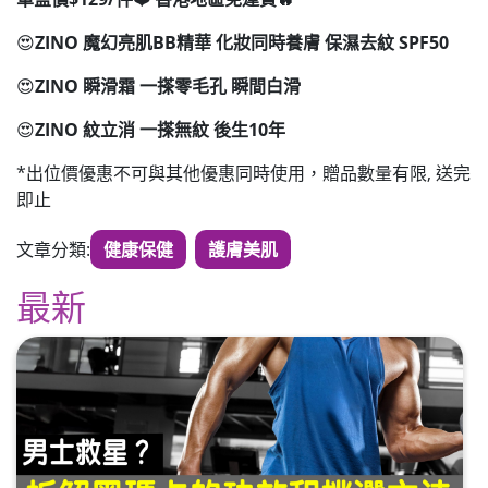
😍
ZINO 魔幻亮肌BB精華
化妝同時養膚 保濕去紋 SPF50
😍
ZINO 瞬滑霜
一搽零毛孔 瞬間白滑
😍
ZINO 紋立消
一搽無紋 後生10年
*出位價優惠不可與其他優惠同時使用，贈品數量有限, 送完
即止
文章分類:
健康保健
護膚美肌
最新