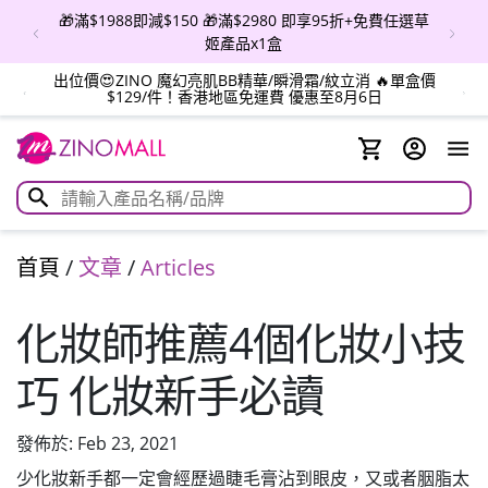
🎁滿$1988即減$150 🎁滿$2980 即享95折+免費任選草
姬產品x1盒
出位價😍ZINO 魔幻亮肌BB精華/瞬滑霜/紋立消 🔥單盒價
$129/件！香港地區免運費 優惠至8月6日
首頁
/
文章
/
Articles
化妝師推薦4個化妝小技
巧 化妝新手必讀
發佈於: Feb 23, 2021
少化妝新手都一定會經歷過睫毛膏沾到眼皮，又或者胭脂太