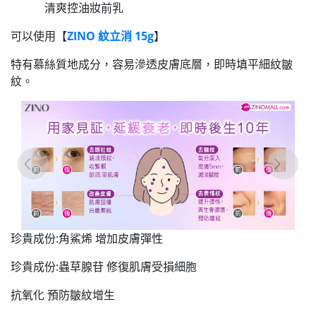
清爽控油妝前乳
可以使用【
ZINO 紋立消 15g
】
特有慕絲質地成分，容易滲透皮膚底層，即時填平細紋皺
紋。
珍貴成份:角鯊烯 增加皮膚彈性
珍貴成份:蟲草腺苷 修復肌膚受損細胞
抗氧化 預防皺紋增生