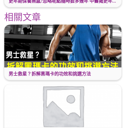
更年期保養無感?忽略呢點隨時捱多幾年 中醫揭更年保養關鍵 輕鬆舒適渡過更年期
相關文章
男士救星？拆解黑瑪卡的功效和挑選方法