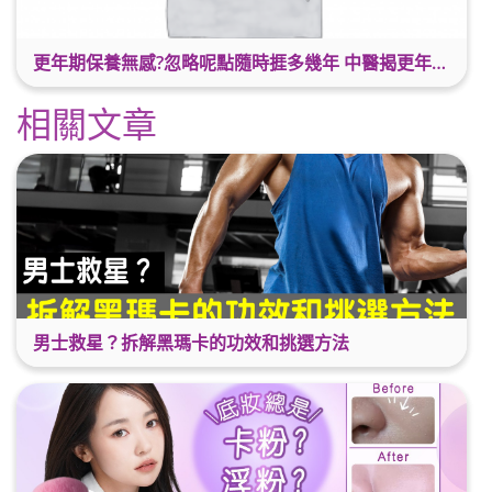
更年期保養無感?忽略呢點隨時捱多幾年 中醫揭更年保養關鍵 輕鬆舒適渡過更年期
相關文章
男士救星？拆解黑瑪卡的功效和挑選方法