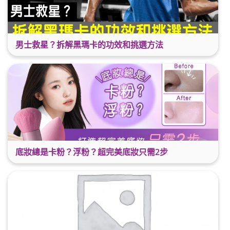
男士救星？拆解黑瑪卡的功效和挑選方法
底妝總是卡粉？浮粉？超完美底妝只需2步