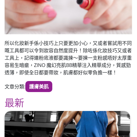
所以化妝新手係小技巧上只要更加小心，又或者嘗試用不同
嘅工具都可以令到妝容自然度提升！除咗係化妝技巧又或者
工具上，記得連粉底液都要識揀～要揀一支粉感唔好太厚重
容易生暗瘡，ZINO 魔幻亮肌BB精華注入精華成分，質感勁
透薄，即使全日都要帶妝，肌膚都好似零負擔一樣！
文章分類:
護膚美肌
最新