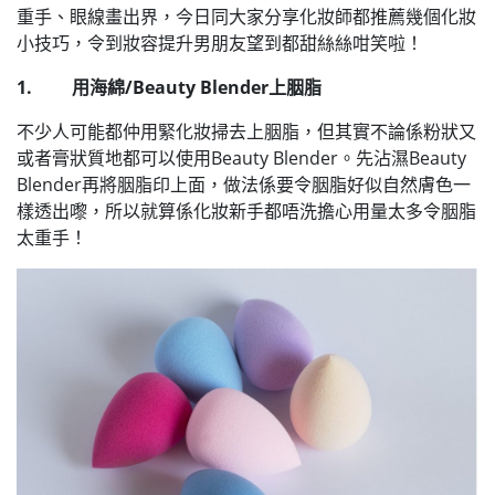
重手、眼線畫出界，今日同大家分享化妝師都推薦幾個化妝
小技巧，令到妝容提升男朋友望到都甜絲絲咁笑啦！
1. 用海綿/Beauty Blender上胭脂
不少人可能都仲用緊化妝掃去上胭脂，但其實不論係粉狀又
或者膏狀質地都可以使用Beauty Blender。先沾濕Beauty
Blender再將胭脂印上面，做法係要令胭脂好似自然膚色一
樣透出嚟，所以就算係化妝新手都唔洗擔心用量太多令胭脂
太重手！