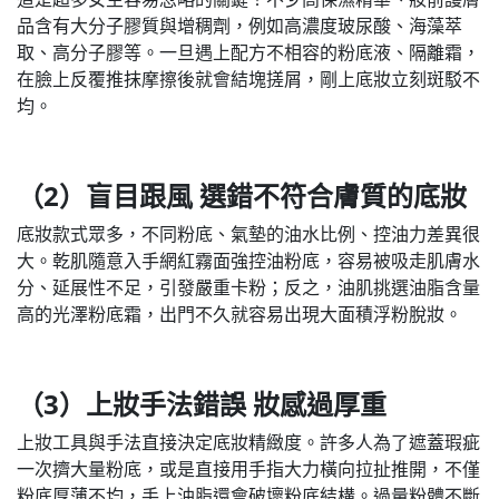
品含有大分子膠質與增稠劑，例如高濃度玻尿酸、海藻萃
取、高分子膠等。一旦遇上配方不相容的粉底液、隔離霜，
在臉上反覆推抹摩擦後就會結塊搓屑，剛上底妝立刻斑駁不
均。
（2）盲目跟風 選錯不符合膚質的底妝
底妝款式眾多，不同粉底、氣墊的油水比例、控油力差異很
大。乾肌隨意入手網紅霧面強控油粉底，容易被吸走肌膚水
分、延展性不足，引發嚴重卡粉；反之，油肌挑選油脂含量
高的光澤粉底霜，出門不久就容易出現大面積浮粉脫妝。
（3）上妝手法錯誤 妝感過厚重
上妝工具與手法直接決定底妝精緻度。許多人為了遮蓋瑕疵
一次擠大量粉底，或是直接用手指大力橫向拉扯推開，不僅
粉底厚薄不均，手上油脂還會破壞粉底結構。過量粉體不斷