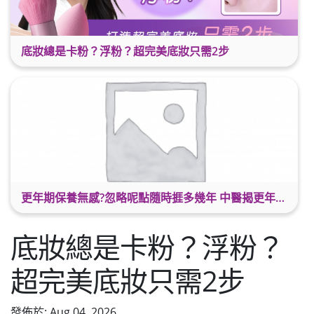
底妝總是卡粉？浮粉？超完美底妝只需2步
更年期保養無感?忽略呢點隨時捱多幾年 中醫揭更年保養關鍵 輕鬆舒適渡過更年期
底妝總是卡粉？浮粉？
超完美底妝只需2步
發佈於: Aug 04, 2026