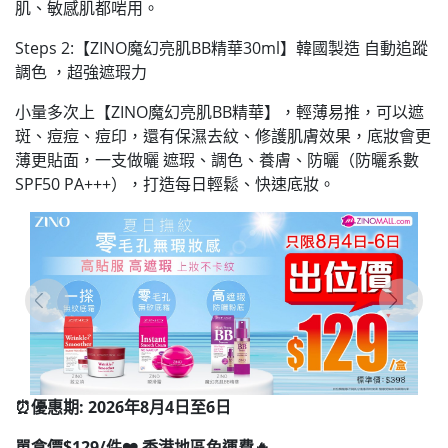
肌、敏感肌都啱用。
Steps 2:【ZINO魔幻亮肌BB精華30ml】韓國製造 自動追蹤
調色 ，超強遮瑕力
小量多次上【ZINO魔幻亮肌BB精華】，輕薄易推
，可以遮
斑、痘痘、痘印，還有保濕去紋、修護肌膚效果，
底妝會更
薄更貼面
，一支做曬 遮瑕、調色、養膚、防曬（防曬系數
SPF50 PA+++），打造每日輕鬆、快速底妝。
⏰優惠期: 2026年8月4日至6日
單盒價$129/件❤️ 香港地區免運費🔥