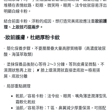
堆積在表情紋路，眨眼、微笑時，眼周、法令紋就容易浮出
明顯白線卡粉。
結合前面卡粉、浮粉的成因，想打造完美底妝應注重
妝前護
理、上妝技巧
這兩步。
·妝前護膚，杜絕厚粉卡紋
· 簡化保養步驟，不要層層疊大量高膠質精華（高濃度玻尿
酸、海藻萃取類）
· 塗抹保養品後耐心等待 2～3 分鐘，等到皮膚呈微黏、不
濕潤狀態再上妝； ✘ 臉上還濕潤就直接塗底妝＝極易搓
屑、底妝分離
· 局部重點調理
乾肌／容易卡粉：法令紋、眼周、嘴角薄塗潤澤型乳
霜軟化乾紋
油肌／容易浮粉：T 區、鼻翼減少厚重保濕，可搭配