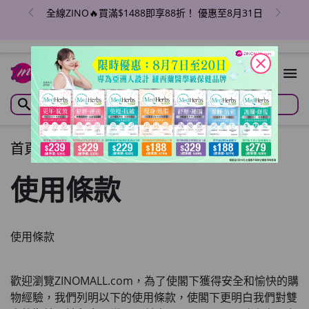
全線ZINO🔥買滿$1488即享88折！ 優惠至8月31日
close
首頁
/
運費計算
使用條款
使用條款
歡迎瀏覽
ZINOMALL.com
，為了使閣下獲得安全和愉快的購
物經驗，我們列明以下的使用條款，使閣下更明白我們對雙