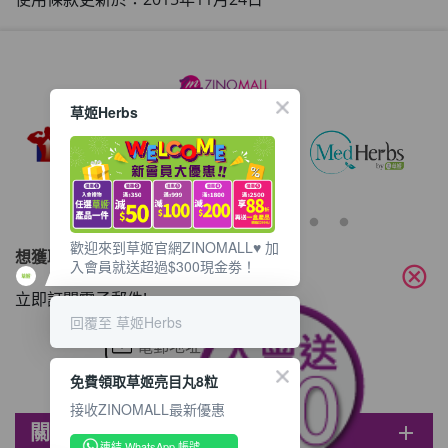
草姬Herbs
歡迎來到草姬官網ZINOMALL♥️ 加
想獲取最新的優惠資訊？
入會員就送超過$300現金劵！
cancel
立即訂閱電子郵件!
回覆至 草姬Herbs
免費領取草姬亮目丸8粒
接收ZINOMALL最新優惠
關於ZINOMALL
add
連結 WhatsApp 帳號