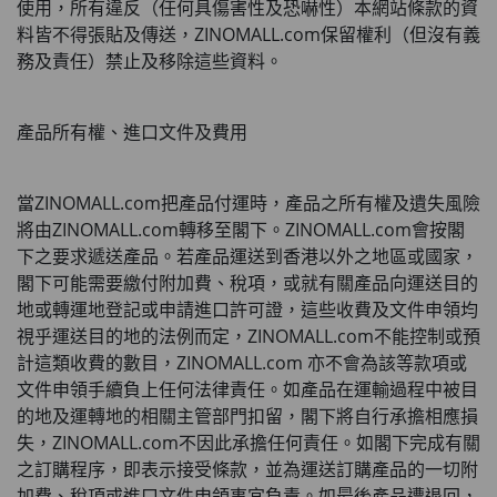
使用，所有違反（任何具傷害性及恐嚇性）本網站條款的資
料皆不得張貼及傳送，
ZINOMALL.com
保留權利（但沒有義
務及責任）禁止及移除這些資料。
產品所有權、進口文件及費用
當
ZINOMALL.com
把產品付運時，產品之所有權及遺失風險
將由
ZINOMALL.com
轉移至閣下。
ZINOMALL.com
會按閣
下之要求遞送產品。若產品運送到香港以外之地區或國家，
閣下可能需要繳付附加費、稅項，或就有關產品向運送目的
地或轉運地登記或申請進口許可證，這些收費及文件申領均
視乎運送目的地的法例而定，
ZINOMALL.com
不能控制或預
計這類收費的數目，
ZINOMALL.com 
亦不會為該等款項或
文件申領手續負上任何法律責任。如產品在運輸過程中被目
的地及運轉地的相關主管部門扣留，閣下將自行承擔相應損
失，
ZINOMALL.com
不因此承擔任何責任。如閣下完成有關
之訂購程序，即表示接受條款，並為運送訂購產品的一切附
加費、稅項或進口文件申領事宜負責。如最後產品遭退回，