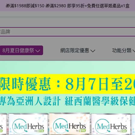
🎁滿$1988即減$150 🎁滿$2980 即享95折+免費任選草姬產品x1盒
8月夏日健康祭
網店限定優惠
功能分類
！｜4款長期人氣保養品推介
！抗老、美白去黃精華、防曬
膚鬆弛問題。除左皮膚老化，皮膚底層乾會勁出油，好易有毛孔