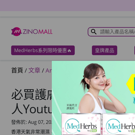
MedHerbs系列限時優惠🔥
皇牌產品
首頁
/
文章
/
Articles
必買護膚品2023必睇
人Youtuber都在用
發佈於: Aug 07, 2023
香港天氣非常潮濕，好易令皮膚急劇老化，加劇皺紋、皮