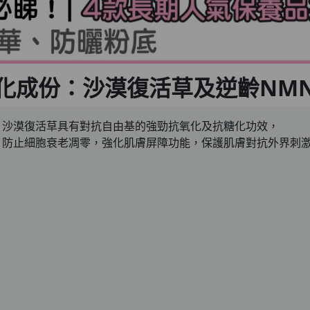
化成份：沙漠復活草及逆齡NM
沙漠復活草具有對抗自由基的強勁抗氧化及抗糖化功效，
防止細胞衰老凋零，強化肌膚屏障功能，保護肌膚對抗外界刺