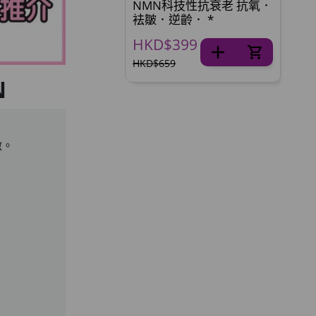
NMN科技性抗衰老 抗氧．
袪皺．逆齡． *
HKD$399
HKD$659
N
激。