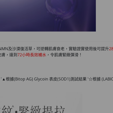
逆齡NMN及沙漠復活草，可逆轉肌膚衰老，實驗證實使用後可提升
2
皮膚，達到
72小時長效補水
，令肌膚緊緻彈滑！
據(Bitop AG) Glycoin 表皮(SOD1)測試結果 '☆根據 (LABIO)