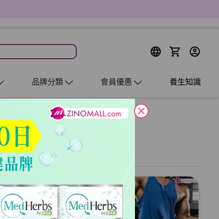
品牌分類
會員優惠
養生知識
close
：名
最新
粉底
堵塞及暗瘡問