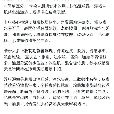
⚠️簡單區分： 卡粉＝肌膚缺水乾燥，粉陷進紋路；浮粉＝
肌膚出油過多，粉漂浮在皮膚表層。
卡粉核心根源：肌膚乾燥缺水、角質層粗糙翹皮。 當皮膚
水分不足，表面佈滿細微乾紋、老廢脫屑，底妝無法均勻延
展、和肌膚融合，粉體直接堆積在紋理、乾裂位置、毛孔邊
緣，形成類似溝壑的白線。
卡粉大多
上妝初期就會浮現
，伴隨起皮、脫屑、粉感厚重、
妝面斑駁。 重災區：眼角、法令紋、嘴角、額頭等表情紋
多、油脂分泌偏少位置；乾性肌、混合偏乾肌，秋冬或是夏
天長時間待在冷氣房最容易中招。
浮粉源頭是肌膚出油旺盛、油水失衡。上妝數小時後，皮膚
持續分泌油脂汗水，令粉底難以貼膚，粉體和皮脂融合後浮
於表面。妝面會油膩混濁、色調不均，毛孔容易冒出白點，
也就是常說的「白芝麻」。多發生在 T 區、鼻翼、鼻頭及兩
頰，油肌、混合偏油肌於炎熱夏天最容易遇上。