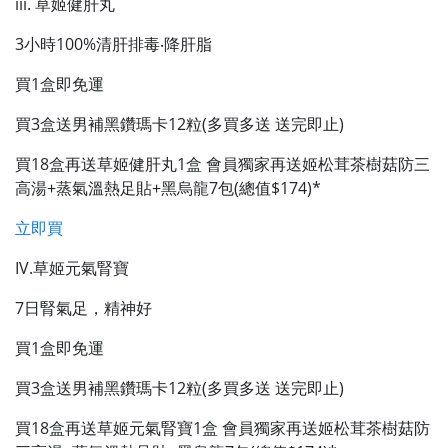
iii. 草姬健肝丸
3小時100%清肝排毒‧降肝脂
買1盒即免運
買3盒送男補黑鑽瑪卡12粒(多買多送 送完即止)
買18盒再送草姬健肝丸1盒 會員獨家再送姬松茸茶樹菇防三
高湯+蒸氣溫熱足貼+黑烏龍7包(總值$174)*
立即買
IV.草姬元氣腎寶
7日腎氣足，精神好
買1盒即免運
買3盒送男補黑鑽瑪卡12粒(多買多送 送完即止)
買18盒再送草姬元氣腎寶1盒 會員獨家再送姬松茸茶樹菇防