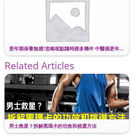
更年期保養無感?忽略呢點隨時捱多幾年 中醫揭更年保養關鍵 輕鬆舒適渡過更年期
Related Articles
男士救星？拆解黑瑪卡的功效和挑選方法