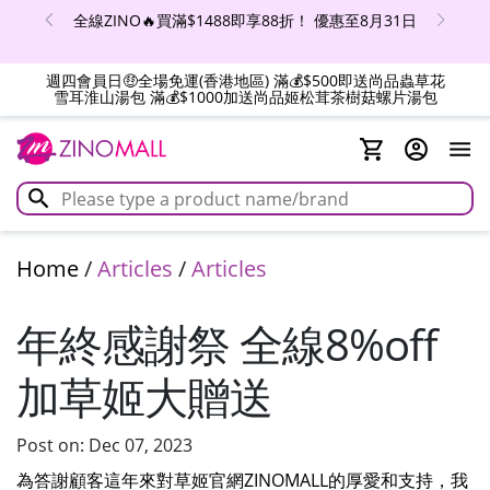
全線ZINO🔥買滿$1488即享88折！ 優惠至8月31日
週四會員日🤑全場免運(香港地區) 滿💰$500即送尚品蟲草花
雪耳淮山湯包 滿💰$1000加送尚品姬松茸茶樹菇螺片湯包
Home
/
Articles
/
Articles
年終感謝祭 全線8%off
加草姬大贈送
Post on: Dec 07, 2023
為答謝顧客這年來對草姬官網ZINOMALL的厚愛和支持，我