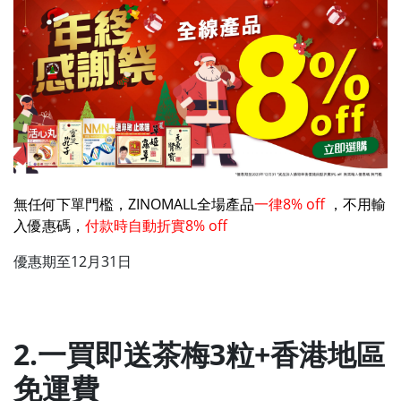
無任何下單門檻，ZINOMALL全場產品
一律8% off
，不用輸
入優惠碼，
付款時自動折實8% off
優惠期至12月31日
2.一買即送茶梅3粒+香港地區
免運費