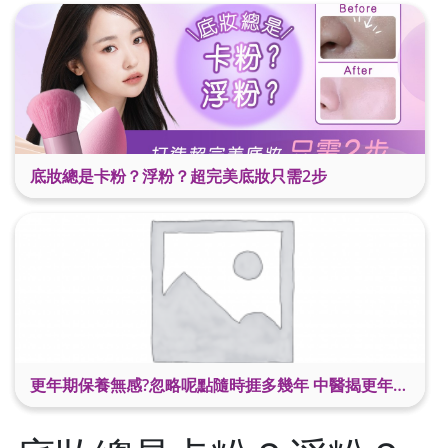
底妝總是卡粉？浮粉？超完美底妝只需2步
更年期保養無感?忽略呢點隨時捱多幾年 中醫揭更年保養關鍵 輕鬆舒適渡過更年期