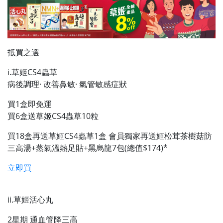
抵買之選
i.草姬CS4蟲草
病後調理· 改善鼻敏· 氣管敏感症狀
買1盒即免運
買6盒送草姬CS4蟲草10粒
買18盒再送草姬CS4蟲草1盒 會員獨家再送姬松茸茶樹菇防
三高湯+蒸氣溫熱足貼+黑烏龍7包(總值$174)*
立即買
ii.草姬活心丸
2星期 通血管降三高