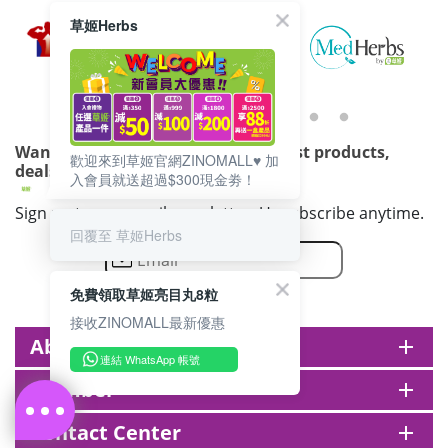
草姬Herbs
Want to get updated on all our latest products,
歡迎來到草姬官網ZINOMALL♥️ 加
deals, events, and promotions?
入會員就送超過$300現金劵！
Sign up to our email newsletter. Unsubscribe anytime.
回覆至 草姬Herbs
免費領取草姬亮目丸8粒
接收ZINOMALL最新優惠
About zinomall
add
連結 WhatsApp 帳號
Member
add
Contact Center
add