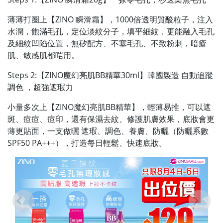
薄薄打圈上【ZINO 瞬滑霜】，1000倍透明質酸粒子，注入
水潤，飽滿毛孔
，定位淡紋分子，填平細紋，
更能融入毛孔
及細紋凹陷位置
，無矽配方、不塞毛孔、不致粉刺，暗瘡
肌、敏感肌都啱用。
Steps 2:【ZINO魔幻亮肌BB精華30ml】韓國製造 自動追蹤
調色 ，超強遮瑕力
小量多次上【ZINO魔幻亮肌BB精華】，輕薄易推
，可以遮
斑、痘痘、痘印，還有保濕去紋、修護肌膚效果，
底妝會更
薄更貼面
，一支做曬 遮瑕、調色、養膚、防曬（防曬系數
SPF50 PA+++），打造每日輕鬆、快速底妝。