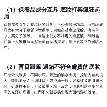
（1）保養品成分互斥 底妝打架瘋狂起
屑
這是超多女生容易忽略的關鍵！不少高保濕精華、妝前護膚
品含有大分子膠質與增稠劑，例如高濃度玻尿酸、海藻萃
取、高分子膠等。一旦遇上配方不相容的粉底液、隔離霜，
在臉上反覆推抹摩擦後就會結塊搓屑，剛上底妝立刻斑駁不
均。
（2）盲目跟風 選錯不符合膚質的底妝
底妝款式眾多，不同粉底、氣墊的油水比例、控油力差異很
大。乾肌隨意入手網紅霧面強控油粉底，容易被吸走肌膚水
分、延展性不足，引發嚴重卡粉；反之，油肌挑選油脂含量
高的光澤粉底霜，出門不久就容易出現大面積浮粉脫妝。