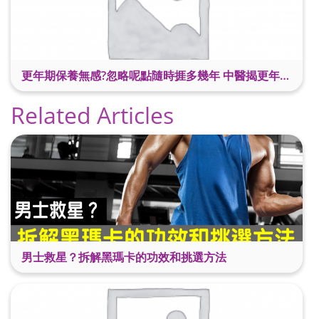
更年期保養無感?忽略呢點隨時捱多幾年 中醫揭更年保養關鍵 輕鬆舒適渡過更年期
Related Articles
男士救星？拆解黑瑪卡的功效和挑選方法