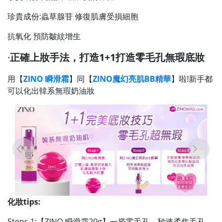
珍貴成份:蟲草腺苷 修復肌膚受損細胞
抗氧化 預防皺紋增生
·
正確上妝手法，打造1+1打造零毛孔無瑕底妝
用【
ZINO 瞬滑霜
】同【
ZINO魔幻亮肌BB精華
】啦!新手都
可以化出韓系無瑕奶油妝
化妝tips:
Steps 1:【ZINO 瞬滑霜20g】一搽零毛孔，秒速柔焦毛孔