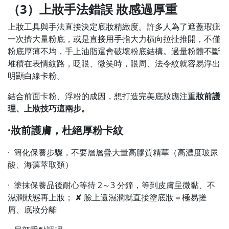
（3）上妝手法錯誤 妝感過厚重
上妝工具與手法直接決定底妝精緻度。許多人為了遮蓋瑕疵
一次擠大量粉底，或是直接用手指大力橫向拉扯推開，不僅
粉底厚薄不均，手上油脂還會破壞粉底結構。過量粉體不斷
堆積在表情紋路，眨眼、微笑時，眼周、法令紋就容易浮出
明顯白線卡粉。
結合前面卡粉、浮粉的成因，想打造完美底妝應注重
妝前護
理、上妝技巧
這兩步。
·妝前護膚，杜絕厚粉卡紋
· 簡化保養步驟，不要層層疊大量高膠質精華（高濃度玻尿
酸、海藻萃取類）
· 塗抹保養品後耐心等待 2～3 分鐘，等到皮膚呈微黏、不
濕潤狀態再上妝； ✘ 臉上還濕潤就直接塗底妝＝極易搓
屑、底妝分離