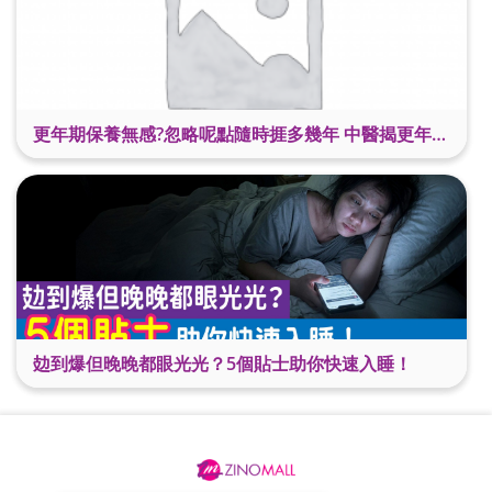
更年期保養無感?忽略呢點隨時捱多幾年 中醫揭更年保養關鍵 輕鬆舒適渡過更年期
攰到爆但晚晚都眼光光？5個貼士助你快速入睡！