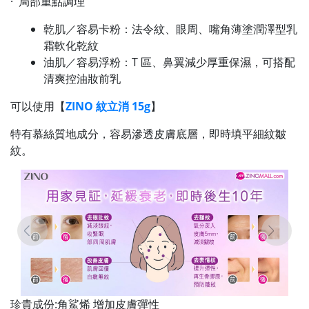
· 局部重點調理
乾肌／容易卡粉：法令紋、眼周、嘴角薄塗潤澤型乳
霜軟化乾紋
油肌／容易浮粉：T 區、鼻翼減少厚重保濕，可搭配
清爽控油妝前乳
可以使用【
ZINO 紋立消 15g
】
特有慕絲質地成分，容易滲透皮膚底層，即時填平細紋皺
紋。
珍貴成份:角鯊烯 增加皮膚彈性