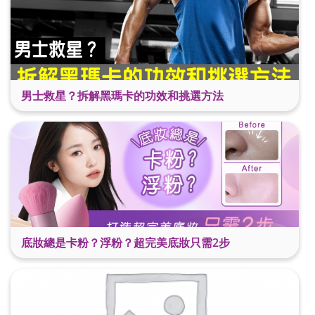
男士救星？拆解黑瑪卡的功效和挑選方法
底妝總是卡粉？浮粉？超完美底妝只需2步