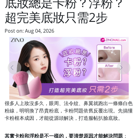
底妝總是卡粉？浮粉？
超完美底妝只需2步
Post on: Aug 04, 2026
很多人上妝沒多久，眼周、法令紋、鼻翼就跑出一條條白色
粉線，明明換了昂貴粉底，卡粉問題依舊反覆出現。先搞懂
卡粉根本成因，才能從源頭解決，打造服帖扒臉底妝。
其實卡粉和浮粉是不一樣的，要清楚原因才能解決問題
：