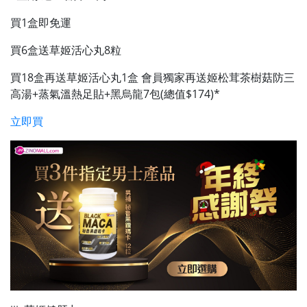
買1盒即免運
買6盒送草姬活心丸8粒
買18盒再送草姬活心丸1盒 會員獨家再送姬松茸茶樹菇防三
高湯+蒸氣溫熱足貼+黑烏龍7包(總值$174)*
立即買