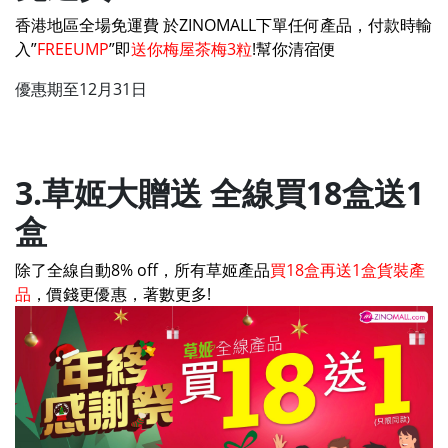
香港地區全場免運費 於ZINOMALL下單任何產品，付款時輸
入”
FREEUMP
”即
送你梅屋茶梅3粒
!幫你清宿便
優惠期至12月31日
3.草姬大贈送 全線買18盒送1
盒
除了全線自動8% off，所有草姬產品
買18盒再送1盒貨裝產
品
，價錢更優惠，著數更多!