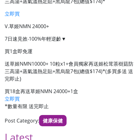
三高湯+蒸氣溫熱足貼+黑烏龍7包(總值$174)*
立即買
V.草姬NMN 24000+
7日速見效‧100%年輕逆齡▼
買1盒即免運
送草姬NMN10000+ 10粒x1+會員獨家再送姬松茸茶樹菇防
三高湯+蒸氣溫熱足貼+黑烏龍7包(總值$174)*(多買多送 送
完即止)
買18盒再送草姬NMN 24000+1盒
立即買
*數量有限 送完即止
Post Category:
健康保健
Latest