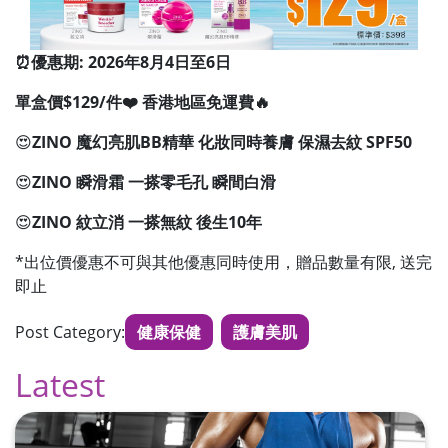
⏰優惠期: 2026年8月4日至6日
單盒價$129/件❤️ 香港地區免運費🔥
😍
ZINO 魔幻亮肌BB精華
化妝同時養膚 保濕去紋 SPF50
😍
ZINO 瞬滑霜
一搽零毛孔 瞬間白滑
😍
ZINO 紋立消
一搽無紋 後生10年
*出位價優惠不可與其他優惠同時使用，贈品數量有限, 送完
即止
Post Category:
健康保健
護膚美肌
Latest