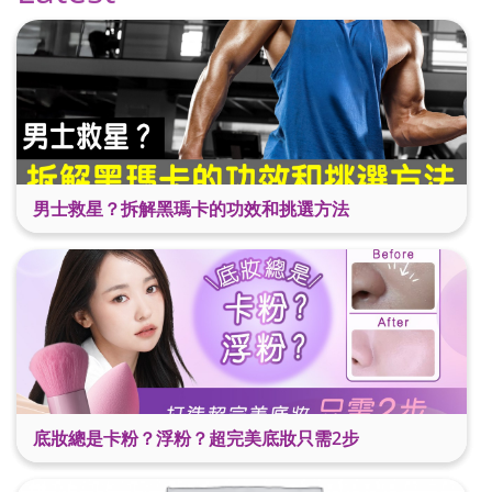
男士救星？拆解黑瑪卡的功效和挑選方法
底妝總是卡粉？浮粉？超完美底妝只需2步