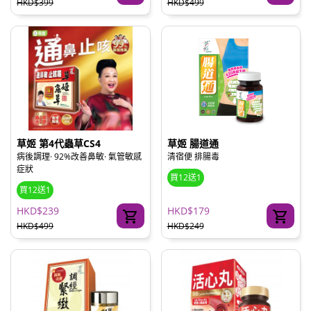
HKD$399
HKD$499
草姬 第4代蟲草CS4
草姬 腸道通
病後調理· 92%改善鼻敏· 氣管敏感
清宿便 排腸毒
症狀
買12送1
買12送1
HKD$239
HKD$179
HKD$499
HKD$249