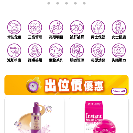
增強免疫
三高管理
亮眼明目
補肝補腎
男士保健
女士健康
減肥排毒
護膚美肌
寵物系列
腸道管理
母嬰幼兒
失眠壓力
View All