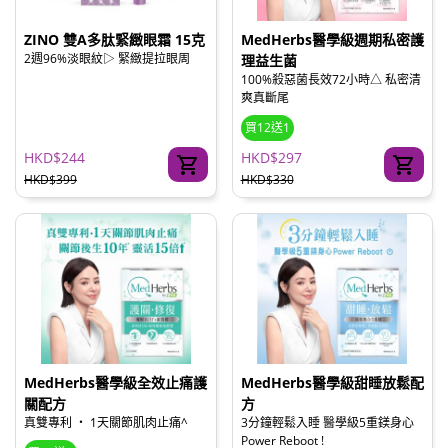
ZINO 雙A多肽緊緻眼霜 15克
MedHerbs醫學級週期私密護
2週96%淡眼紋▷ 緊緻提拉眼周
理益生菌
100%殺惡菌長效72小時△ 私密清
爽真斷尾
買12送1
HKD$244
HKD$297
HKD$399
HKD$330
MedHerbs醫學級全效止痛護
MedHerbs醫學級甜睡放鬆配
關配方
方
真雙專利 ‧ 1天關節肌肉止痛^
3分鐘輕鬆入睡 醫學級5重鎂身心
Power Reboot !