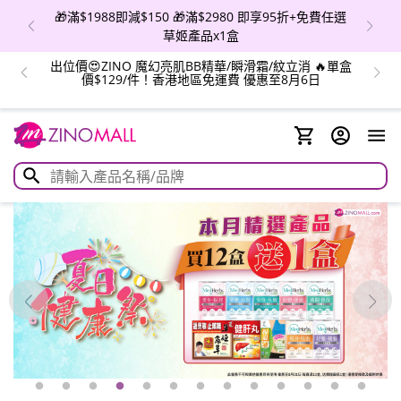
🎁滿$1988即減$150 🎁滿$2980 即享95折+免費任選
草姬產品x1盒
出位價😍ZINO 魔幻亮肌BB精華/瞬滑霜/紋立消 🔥單盒
價$129/件！香港地區免運費 優惠至8月6日