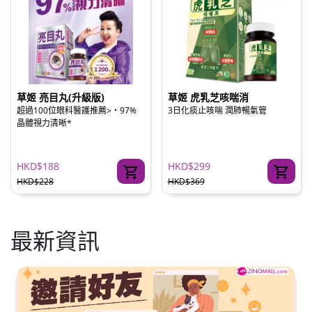
草姬 亮目丸(升級版)
草姬 虎乳芝咳喘消
超過100位眼科醫護推薦>‧97%
3日化痰止咳喘 潤肺暢氣管
晶體視力清晰*
HKD$188
HKD$299
HKD$228
HKD$369
最新資訊