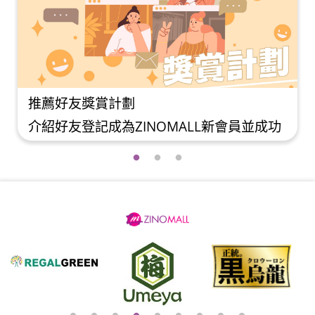
如何使用Mall Dollar
NOMALL新會員並成功
於ZINOMALL購物即可賺取
all Dollar現金回
員每次購物折實後每滿HK
$50Mall Dollar
$5 Mall Dollar回贈。M
會員必須完成首張訂單才可
單派送成功後7-14個
* 1. 舊會員可於 我
户口。下次購物時，每 $1 M
獎賞 中找到 好友推薦碼
當 HK$1 使用。 Ste
員可複製好友推薦碼並透過
後按【登入】或直接連結Fa
book / Email分享給自己
Step 2 挑選合適貨
不限，介紹愈多新朋
然後按【加入購物車】 St
ollar現金回贈。 3.
角的購物車圖案 ,