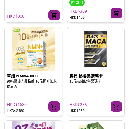
買12送1
HKD$309
HKD$308
HKD$499
草姬 NMN40000+
男補 秘魯黑鑽瑪卡
99%醫護人員推薦 10倍提升細胞
15倍濃縮秘魯黑瑪卡
抗衰力
HKD$1680
HKD$285
HKD$2480
HKD$359