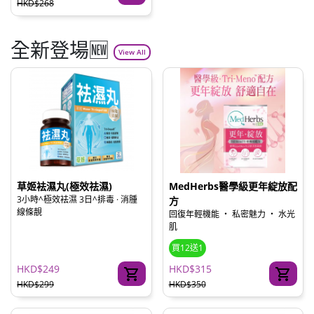
HKD$268
全新登場🆕
View All
草姬袪濕丸(極效祛濕)
MedHerbs醫學級更年綻放配
3小時^極效袪濕 3日^排毒 · 消腫
方
線條靚
回復年輕機能 ‧ 私密魅力 ‧ 水光
肌
買12送1
HKD$249
HKD$315
HKD$299
HKD$350