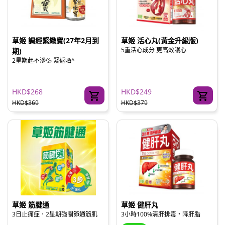
草姬 調經緊緻寶(27年2月到
草姬 活心丸(黃金升級版)
5重活心成分 更高效護心
期)
2星期起不滲💦 緊返晒^
HKD$268
HKD$249
HKD$369
HKD$379
草姬 筋腱通
草姬 健肝丸
3日止痛症．2星期強關節通筋肌
3小時100%清肝排毒‧降肝脂