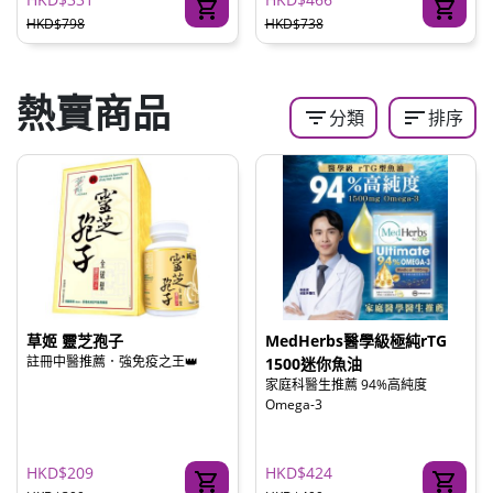
HKD$798
HKD$738
熱賣商品
filter_list
sort
分類
排序
草姬 靈芝孢子
MedHerbs醫學級極純rTG
註冊中醫推薦．強免疫之王👑
1500迷你魚油
家庭科醫生推薦 94%高純度
Omega-3
HKD$209
HKD$424