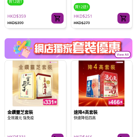
買12送1
買12送1
HKD$359
HKD$251
HKD$399
HKD$279
View All
金鑽靈芝套裝
速降4高套裝
全效護元 強免疫
快速降低四高
HKD$331
HKD$466