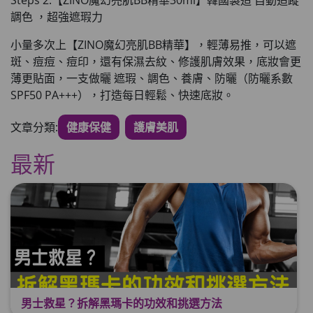
Steps 2:【ZINO魔幻亮肌BB精華30ml】韓國製造 自動追蹤
調色 ，超強遮瑕力
小量多次上【ZINO魔幻亮肌BB精華】，輕薄易推
，可以遮
斑、痘痘、痘印，還有保濕去紋、修護肌膚效果，
底妝會更
薄更貼面
，一支做曬 遮瑕、調色、養膚、防曬（防曬系數
SPF50 PA+++），打造每日輕鬆、快速底妝。
文章分類:
健康保健
護膚美肌
最新
男士救星？拆解黑瑪卡的功效和挑選方法