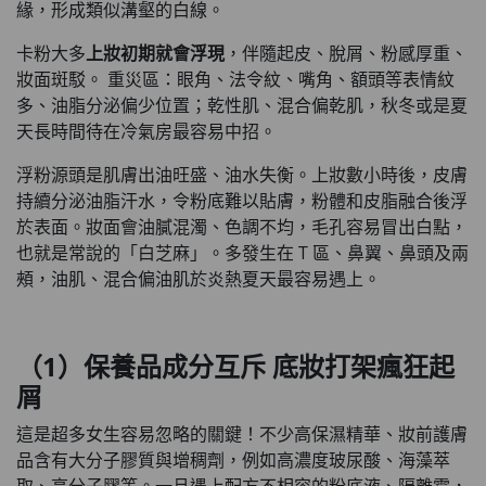
緣，形成類似溝壑的白線。
卡粉大多
上妝初期就會浮現
，伴隨起皮、脫屑、粉感厚重、
妝面斑駁。 重災區：眼角、法令紋、嘴角、額頭等表情紋
多、油脂分泌偏少位置；乾性肌、混合偏乾肌，秋冬或是夏
天長時間待在冷氣房最容易中招。
浮粉源頭是肌膚出油旺盛、油水失衡。上妝數小時後，皮膚
持續分泌油脂汗水，令粉底難以貼膚，粉體和皮脂融合後浮
於表面。妝面會油膩混濁、色調不均，毛孔容易冒出白點，
也就是常說的「白芝麻」。多發生在 T 區、鼻翼、鼻頭及兩
頰，油肌、混合偏油肌於炎熱夏天最容易遇上。
（1）保養品成分互斥 底妝打架瘋狂起
屑
這是超多女生容易忽略的關鍵！不少高保濕精華、妝前護膚
品含有大分子膠質與增稠劑，例如高濃度玻尿酸、海藻萃
取、高分子膠等。一旦遇上配方不相容的粉底液、隔離霜，