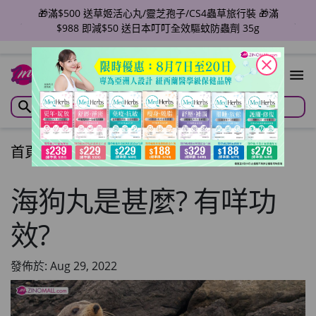
🎁滿$1988即減$150 🎁滿$2980 即享95折+免費任選草
姬產品x1盒
close
首頁
/
文章
/
Articles
海狗丸是甚麼? 有咩功
效?
發佈於: Aug 29, 2022