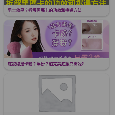
男士救星？拆解黑瑪卡的功效和挑選方法
底妝總是卡粉？浮粉？超完美底妝只需2步