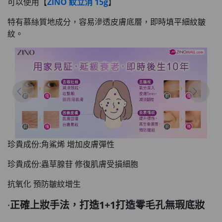
可以使用【
ZINO 紋立消 15g
】
特有慕絲質地成分，容易滲透皮膚底層，即時填平細紋皺
紋。
珍貴成份:角鯊烯 增加皮膚彈性
珍貴成份:蟲草腺苷 修復肌膚受損細胞
抗氧化 預防皺紋增生
·
正確上妝手法，打造1+1打造零毛孔無瑕底妝