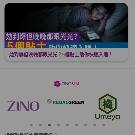
攰到爆但晚晚都眼光光？5個貼士助你快速入睡！