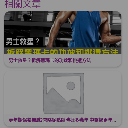
相關文章
男士救星？拆解黑瑪卡的功效和挑選方法
更年期保養無感?忽略呢點隨時捱多幾年 中醫揭更年保養關鍵 輕鬆舒適渡過更年期