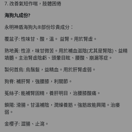
7. 改善氣短作喘，肢體困倦
海狗丸成份?
永明神盾海狗丸®部份珍貴成分：
覆盆子: 性味甘、酸，溫。 益腎。用於腎虛。
熟地黃: 性涼，味甘微苦。用於補血滋陰(尤其是腎陰)、益精
填髓。主治腎虛陰虧、頭暈目眩、腰酸、崩漏等症。
製何首烏: 烏鬚髮，益精血。用於肝腎虛弱。
狗脊: 補肝腎，強腰膝，利關節。
菟絲子: 能補腎固精，養肝明目，治腰膝酸痛。
鎖陽: 滑腸。甘溫補陰，潤燥養筋。強筋故能興陽。治痿
弱。
金櫻子: 澀腸、止瀉。