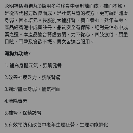
永明神盾海狗丸®採用多種珍貴中藥制煉而成，補而不燥，
是從古代秘方改良而成，是壯氣益腎的複方，更可調理體虛
身弱，固本培元。長服能大補肝腎，養血養心，廷年益壽。
產品經香港中成藥註冊，品質安全有保障，絕對是信心中成
藥之選。本產品適合腎虛氣弱、力不從心、四肢疲倦、頭暈
目眩、耳聲及食欲不振。男女皆適合服用。
海狗丸功效?
1. 補充身體元氣，強筋健骨
2.改善神疲乏力、腰酸背痛
3.調理體虛身弱，補氣補血
4.清除毒素
5.補腎，保精護腎
6.有效預防和改善中老年生理疲勞，生理功能退化