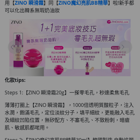
用【
ZINO 瞬滑霜
】同【
ZINO魔幻亮肌BB精華
】啦!新手都
可以化出韓系無瑕奶油妝
化妝tips:
Steps 1:【ZINO 瞬滑霜20g】一搽零毛孔，秒速柔焦毛孔
薄薄打圈上【ZINO 瞬滑霜】，1000倍透明質酸粒子，注入
水潤，飽滿毛孔
，定位淡紋分子，填平細紋，
更能融入毛孔
及細紋凹陷位置
，無矽配方、不塞毛孔、不致粉刺，暗瘡
肌、敏感肌都啱用。