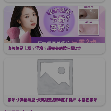
底妝總是卡粉？浮粉？超完美底妝只需2步
更年期保養無感?忽略呢點隨時捱多幾年 中醫揭更年保養關鍵 輕鬆舒適渡過更年期