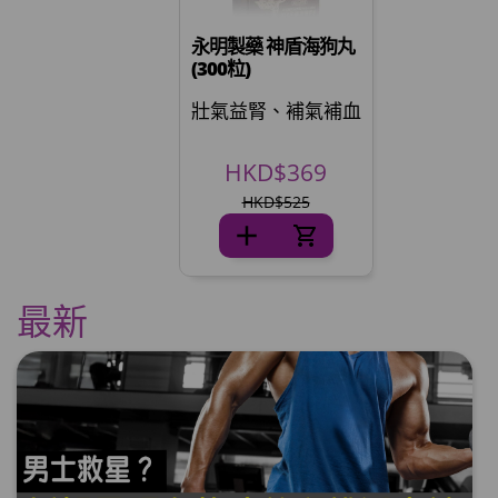
永明製藥 神盾海狗丸
(300粒)
壯氣益腎、補氣補血
HKD$369
HKD$525
最新