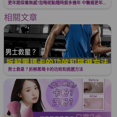
更年期保養無感?忽略呢點隨時捱多幾年 中醫揭更年保養關鍵 輕鬆舒適渡過更年期
相關文章
男士救星？拆解黑瑪卡的功效和挑選方法