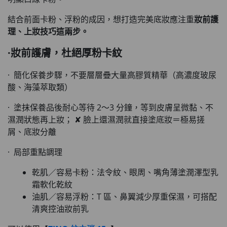
結合前面卡粉、浮粉的成因，想打造完美底妝應注重
妝前護
理、上妝技巧
這兩步。
·妝前護膚，杜絕厚粉卡紋
· 簡化保養步驟，不要層層疊大量高膠質精華（高濃度玻尿
酸、海藻萃取類）
· 塗抹保養品後耐心等待 2～3 分鐘，等到皮膚呈微黏、不
濕潤狀態再上妝； ✘ 臉上還濕潤就直接塗底妝＝極易搓
屑、底妝分離
· 局部重點調理
乾肌／容易卡粉：法令紋、眼周、嘴角薄塗潤澤型乳
霜軟化乾紋
油肌／容易浮粉：T 區、鼻翼減少厚重保濕，可搭配
清爽控油妝前乳