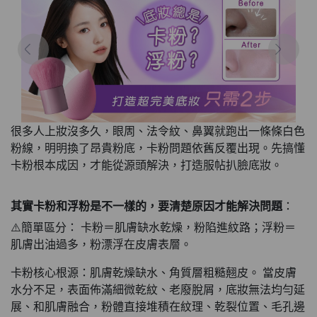
很多人上妝沒多久，眼周、法令紋、鼻翼就跑出一條條白色
粉線，明明換了昂貴粉底，卡粉問題依舊反覆出現。先搞懂
卡粉根本成因，才能從源頭解決，打造服帖扒臉底妝。
其實卡粉和浮粉是不一樣的，要清楚原因才能解決問題
：
⚠️簡單區分： 卡粉＝肌膚缺水乾燥，粉陷進紋路；浮粉＝
肌膚出油過多，粉漂浮在皮膚表層。
卡粉核心根源：肌膚乾燥缺水、角質層粗糙翹皮。 當皮膚
水分不足，表面佈滿細微乾紋、老廢脫屑，底妝無法均勻延
展、和肌膚融合，粉體直接堆積在紋理、乾裂位置、毛孔邊