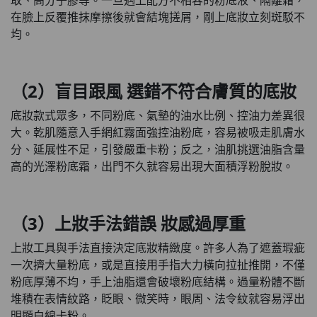
在臉上反覆推抹摩擦後就會結塊搓屑，剛上底妝立刻斑駁不
均。
（2）盲目跟風 選錯不符合膚質的底妝
底妝款式眾多，不同粉底、氣墊的油水比例、控油力差異很
大。乾肌隨意入手網紅霧面強控油粉底，容易被吸走肌膚水
分、延展性不足，引發嚴重卡粉；反之，油肌挑選油脂含量
高的光澤粉底霜，出門不久就容易出現大面積浮粉脫妝。
（3）上妝手法錯誤 妝感過厚重
上妝工具與手法直接決定底妝精緻度。許多人為了遮蓋瑕疵
一次擠大量粉底，或是直接用手指大力橫向拉扯推開，不僅
粉底厚薄不均，手上油脂還會破壞粉底結構。過量粉體不斷
堆積在表情紋路，眨眼、微笑時，眼周、法令紋就容易浮出
明顯白線卡粉。