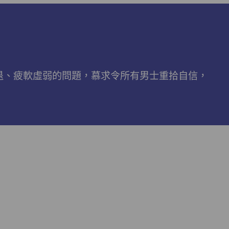
付款時即可使用$50優惠劵，只可使用一
次。 著數2- 新會員購物滿$680(折實)即減
$80, 再送豐富迎新禮物 【迎新禮物優惠劵】
會自動加入閣下ZINOMALL的賬戶，新會員
單次購物滿$680(折實)，網上付款時使用優
惠劵，即減$80及送神秘迎新禮物。 著數3-
衰退、疲軟虛弱的問題，慕求令所有男士重拾自信，
新會員購物滿$1088(折實)即減$150, 再送