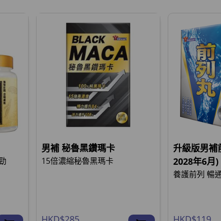
男補 秘魯黑鑽瑪卡
升級版男補前
勁
15倍濃縮秘魯黑瑪卡
2028年6月)
養護前列 暢
HKD$285
HKD$119