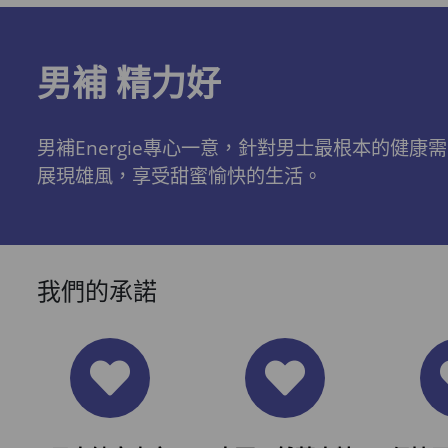
開通邀請好友獎賞計劃** 1. 舊會員可於 我的
帳戶>>>邀請好友獎賞 中找到 好友推薦碼
(紅圈位置) 2. 會員可複製好友推薦碼並透過
男補 精力好
Whatsapp / Facebook / Email分享給自己
好友。推薦好友次數不限，介紹愈多新朋
友，可獲得愈多Mall Dollar現金回贈。 3. 好
男補Energie專心一意，針對男士最根本的
友
展現雄風，享受甜蜜愉快的生活。
我們的承諾