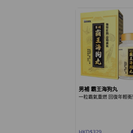
男補 霸王海狗丸
一粒霸氣重燃 回復年輕衝
HKD$329