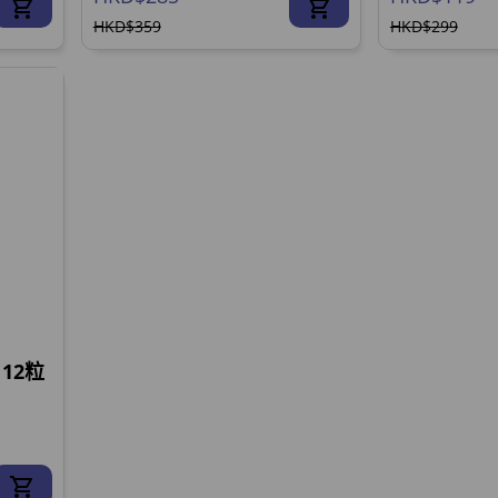
HKD$359
HKD$299
12粒