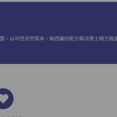
户口。下次購物時，每 $1 Mall Dollar 即可
當 HK$1 使用。 Step 1 請輸入電郵及密碼
後按【登入】或直接連結Facebook 登入
Step 2 挑選合適貨品後，輸入購買數量，然
後按【加入購物車】 Step 3 按一下右上角
的購物車圖案 ,
健康需要。以中西天然草本，無西藥的配方解決男士精力