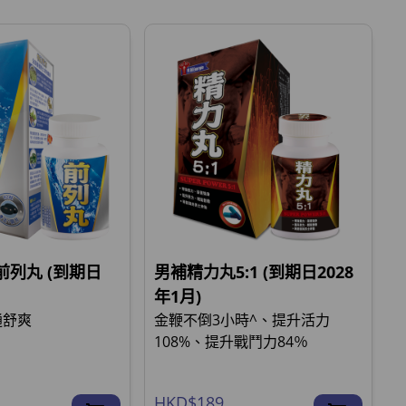
列丸 (到期日
男補精力丸5:1 (到期日2028
年1月)
通舒爽
金鞭不倒3小時^、提升活力
108%、提升戰鬥力84％
HKD$189