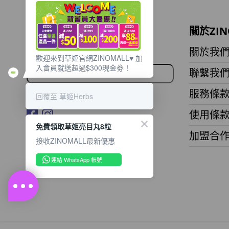
想獲取最新的優惠資訊？
關於ZIN
立即訂閱電子郵件!
關於我
歡迎來到草姬官網ZINOMALL♥️ 加
入會員就送超過$300現金劵！
聯繫我
服務條
回覆至 草姬Herbs
使用條
免費領取草姬亮目丸8粒
加盟合
接收ZINOMALL最新優惠
連結 WhatsApp 帳號