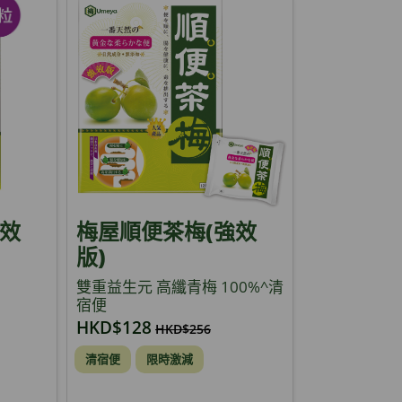
強效
梅屋順便茶梅(強效
版)
雙重益生元 高纖青梅 100%^清
宿便
HKD$128
HKD$256
清宿便
限時激減