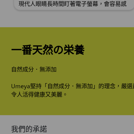
現代人眼睛長時間盯著電子螢幕，會容易感
到眼睛乾澀疲勞，影響眼睛健康。日本節目
排
《教えてもらう前と後》請來眼科醫生森岡
清史，分享用手機簡單測試眼睛是否健康的
素
方法。如果眼睛屬過度乾澀疲勞的人，更可
困
參考視光師傳授7招治眼澀紅秘技。 <!-- /*
，
Font Definitions */ @font-face {font-
一番天然の栄養
family:新細明體; panose-1:2 2 5 0 0 0 0 0 0
0; mso-font-alt:PMingLiU; mso-font-
charset:136; mso-
自然成分．無添加

妮
宿
Umeya堅持「自然成分．無添加」的理念，嚴
令人活得健康又美麗。
我們的承諾