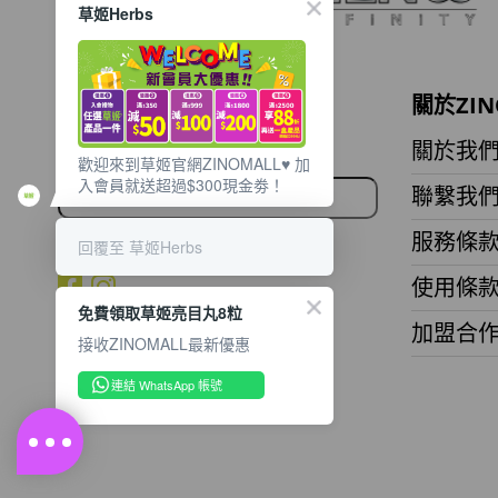
草姬Herbs
想獲取最新的優惠資訊？
關於ZIN
立即訂閱電子郵件!
關於我
歡迎來到草姬官網ZINOMALL♥️ 加
入會員就送超過$300現金劵！
聯繫我
服務條
回覆至 草姬Herbs
使用條
免費領取草姬亮目丸8粒
加盟合
接收ZINOMALL最新優惠
連結 WhatsApp 帳號