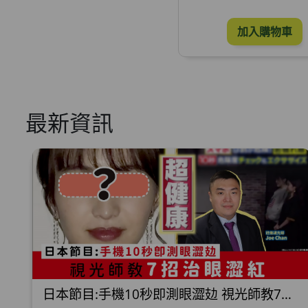
加入購物車
最新資訊
日本節目:手機10秒即測眼澀攰 視光師教7招治眼澀紅