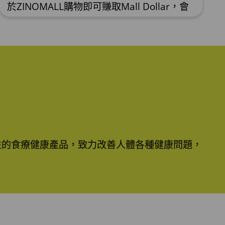
於ZINOMALL購物即可賺取Mall Dollar，會
員每次購物折實後每滿HK$100，即可賺取
$5 Mall Dollar回贈。Mall Dollar 將會於訂
單派送成功後7-14個工作天內自動加至客人
户口。下次購物時，每 $1 Mall Dollar 即可
當 HK$1 使用。 Step 1 請輸入電郵及密碼
後按【登入】或直接連結Facebook 登入
Step 2 挑選合適貨品後，輸入購買數量，然
後按【加入購物車】 Step 3 按一下右上角
的購物車圖案 ,
性的食療健康產品，致力改善人體各種健康問題，