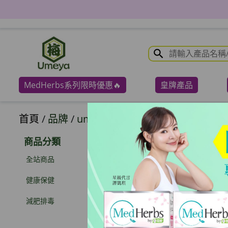
MedHerbs系列限時優惠🔥
皇牌產品
首頁
/
品牌
/
umeya
商品分類
全站商品
健康保健
減肥排毒