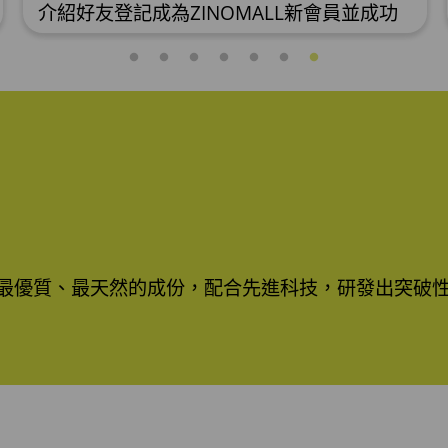
介紹好友登記成為ZINOMALL新會員並成功
購物，您即可獲得$50Mall Dollar現金回
贈，你的好友亦可同時獲得$50Mall Dollar
現金回贈。 **舊會員必須完成首張訂單才可
開通邀請好友獎賞計劃** 1. 舊會員可於 我的
帳戶>>>邀請好友獎賞 中找到 好友推薦碼
(紅圈位置) 2. 會員可複製好友推薦碼並透過
Whatsapp / Facebook / Email分享給自己
好友。推薦好友次數不限，介紹愈多新朋
友，可獲得愈多Mall Dollar現金回贈。 3. 好
友
選最優質、最天然的成份，配合先進科技，研發出突破