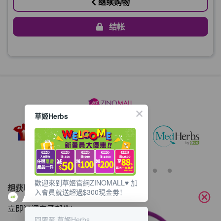
继续购物
结帐
草姬Herbs
歡迎來到草姬官網ZINOMALL♥️ 加
想获取最新的优惠资讯？
入會員就送超過$300現金劵！
cancel
立即订阅电子邮件!
回覆至 草姬Herbs