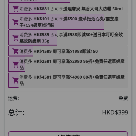
加入购物车
HKD$145
消费多
HK$881
即可享
送理膚泉 無香大哥大防曬 50ml
Round Lab 白樺樹水份防曬霜 50ml
消费多
HK$101
即可享
滿$500 送草姬活心丸/靈芝孢
子/CS4蟲草旅行裝
(到期日2027年2月)
此商品最多可加购1件
消费多
HK$589
即可享
滿$988即減50+送日本叮叮全效
HKD$85
驅蚊防蟲劑 35g
加入购物车
HKD$145
消费多
HK$1589
即可享
滿$1988即減150
消费多
HK$2581
即可享
滿$2980 95折+免費任選草姬產
品
消费多
HK$4581
即可享
滿$4980 88折+免費任選草姬產
品
运费:
免费
总计:
HKD$399