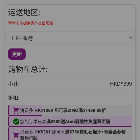
草姬益菌の白潤
此商品最多可加购1件
运送地区:
HKD$99
加入购物车
暫時未能提供寄往美國服務
草姬 調經緊緻寶
此商品最多可加购1件
HKD$169
加入购物车
更新
HKD$369
购物车总计:
男補精力丸5:1 (到期日2028年1月)
此商品最多可加购1件
小计:
HKD$399
HKD$169
加入购物车
折扣:
HKD$449
消费多
HK$1089
即可享
ZINO滿$1488 88折
理膚泉 無香大哥大防曬 50ml (2027年4
您的订单已享
滿$380送Abib弱酸性魚腥草面膜
月)
此商品最多可加购1件
消费多
HK$381
即可享
滿$780送紅石榴汁+青春金蔘精
HKD$88
華旅行裝