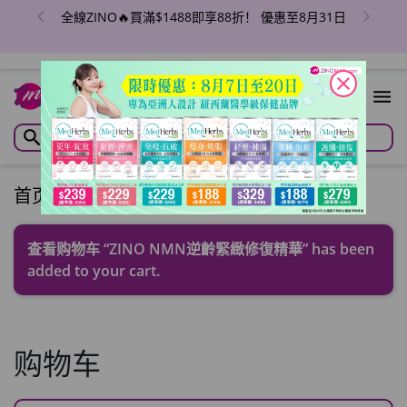
全線ZINO🔥買滿$1488即享88折！ 優惠至8月31日
close
1
首页
/
购物车
查看购物车
“ZINO NMN逆齡緊緻修復精華” has been
added to your cart.
购物车