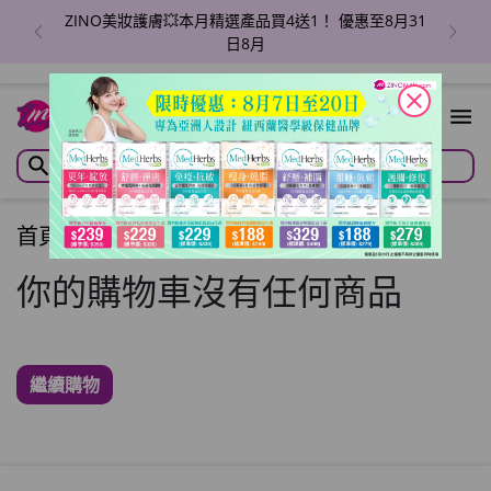
ZINO美妝護膚💥本月精選產品買4送1！ 優惠至8月31
日8月
close
首頁
/
購物車
你的購物車沒有任何商品
繼續購物