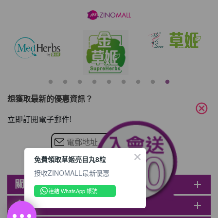
想獲取最新的優惠資訊？
cancel
立即訂閱電子郵件!
免費領取草姬亮目丸8粒
接收ZINOMALL最新優惠
關於ZINOMALL
add
連結 WhatsApp 帳號
會員
add