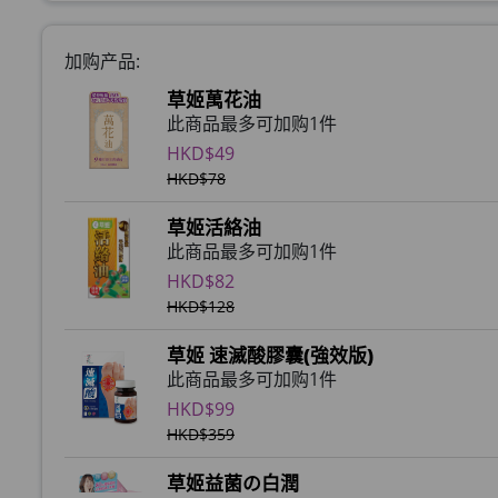
加购产品:
草姬萬花油
此商品最多可加购1件
HKD$49
HKD$78
草姬活絡油
此商品最多可加购1件
HKD$82
HKD$128
草姬 速滅酸膠囊(強效版)
此商品最多可加购1件
HKD$99
HKD$359
草姬益菌の白潤