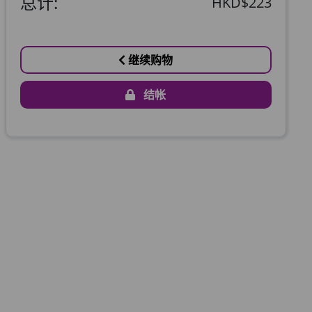
总计:
HKD$223
继续购物
结帐