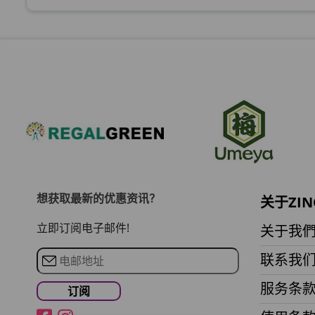
此商品最多可加购1件
HKD$99
草姬 調經緊緻寶
此商品最多可加购1件
HKD$169
HKD$369
男補精力丸5:1 (到期日2028年1月)
此商品最多可加购1件
HKD$169
HKD$449
想获取最新的优惠资讯？
关于ZIN
理膚泉 無香大哥大防曬 50ml (2027年4
立即订阅电子邮件!
关于我
此商品最多可加购1件
联系我
HKD$88
HKD$145
服务条
Round Lab 白樺樹水份防曬霜 50ml 