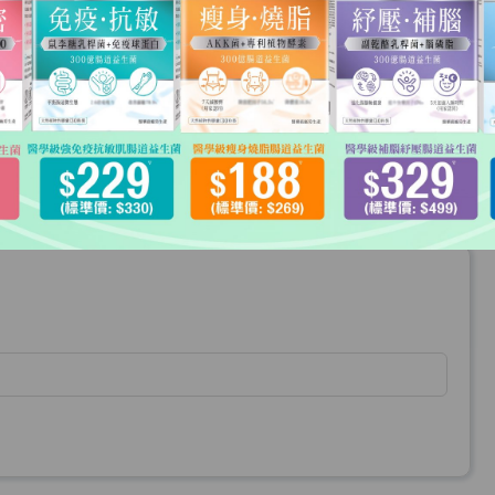
结帐
数量
小计
$198
HKD$198