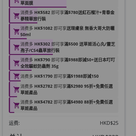
草面膜
消费多
HK$582
即可享
滿$780送紅石榴汁+青春金
蔘精華旅行裝
消费多
HK$1082
即可享
送理膚泉 無香大哥大防曬
50ml
消费多
HK$302
即可享
滿$500 送草姬活心丸/靈芝
孢子/CS4蟲草旅行裝
消费多
HK$790
即可享
滿$988即減50+送日本叮叮
全效驅蚊防蟲劑 35g
消费多
HK$1790
即可享
滿$1988即減150
消费多
HK$2782
即可享
滿$2980 95折+免費任選
草姬產品
消费多
HK$4782
即可享
滿$4980 88折+免費任選
草姬產品
运费:
HKD$25