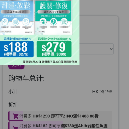
运送地区:
暫時未能提供寄往美國服務
更新
购物车总计:
小计:
HKD$198
折扣:
消费多
HK$1290
即可享
ZINO滿$1488 88折
消费多
HK$182
即可享
滿$380送Abib弱酸性魚腥