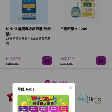
ICHIKI 極潤專方護眼素(升級
目經眼藥水 12ml
版)
28天有效提升體內520%葉黃素濃
度
HKD$279
HKD$580
HKD$319
HKD$780
草姬Herbs