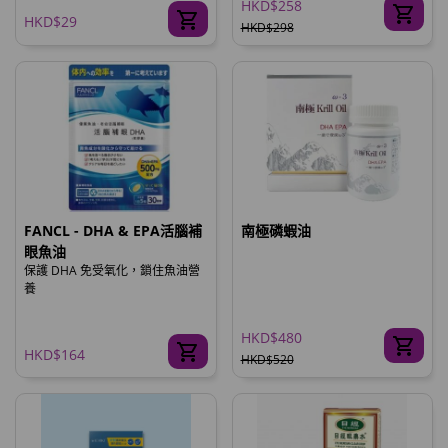
HKD$258
HKD$29
HKD$298
FANCL - DHA & EPA活腦補
南極磷蝦油
眼魚油
保護 DHA 免受氧化，鎖住魚油營
養
HKD$480
HKD$164
HKD$520