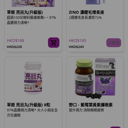
草姬 亮目丸(升級版)
ZINO 濃睫毛增長液
超過100位眼科醫護推薦>‧97%
2週睫毛急長濃密72%
晶體視力清晰*
HKD$188
HKD$185
已售完
HKD$228
HKD$249
草姬 亮目丸(升級版) 8粒
野口 - 藍莓葉黃素護眼素
97%晶體視力清晰* 大人小朋友全
提升視力 消除眼睛疲勞
方位護眼