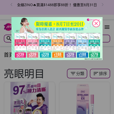
全線ZINO🔥買滿$1488即享88折！ 優惠至8月31日
close
首頁
/
亮眼明目
亮眼明目
filter_list
sort
分類
排序