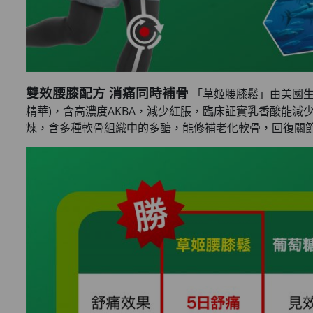
雙效腰膝配方 消痛同時補骨
「草姬腰膝鬆」由美國生物
精華)，含高濃度AKBA，減少紅脹，臨床証實乳香酸能減
煉，含多種軟骨組織中的多醣，能修補老化軟骨，回復關