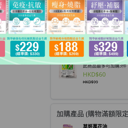
數量
加入購物車
加購產品
草姬 鎮痛貼
此商品最多可加購3件
HKD$60
HKD$99
加購產品 (購物滿額限定)
草姬萬花油