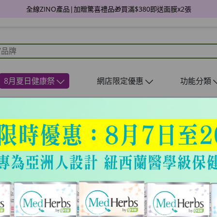
全線ZINO產品|加贈驚喜禮品🎁買滿$380即送面膜x2張
8月夏日健康祭
網店限定優惠
功能分類
草姬 腰膝鬆
5天擊退腰膝痠痛*
HKD$185
HKD$359
1件: HKD$185/件