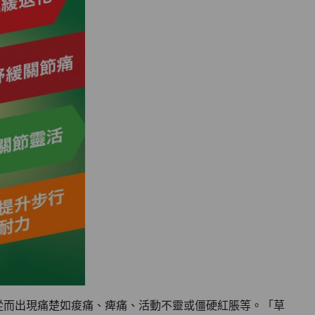
從而出現痛楚如痠痛、痺痛、活動不靈或僵硬紅脹等。「草