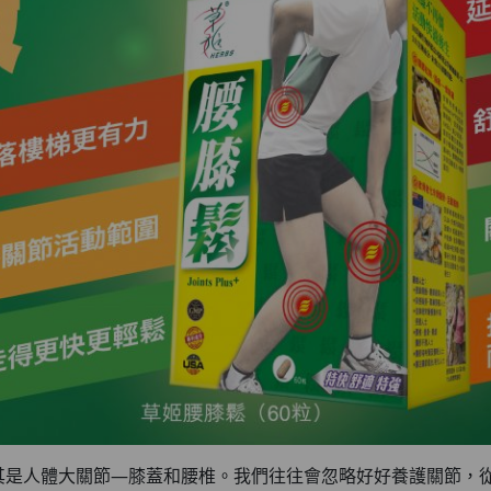
其是人體大關節—膝蓋和腰椎。我們往往會忽略好好養護關節，