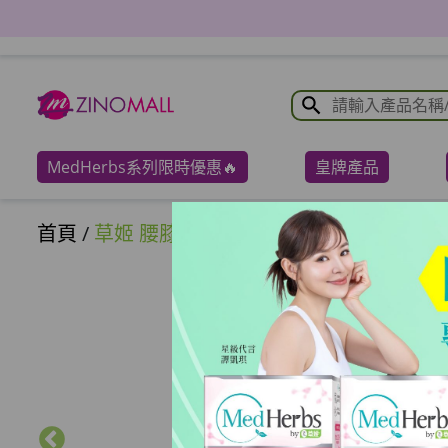
MedHerbs系列限時優惠🔥
皇牌產品
首頁
/
草姬 腰膝鬆