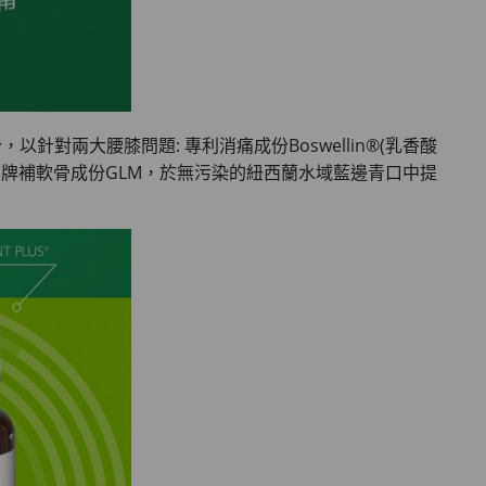
兩大腰膝問題: 專利消痛成份Boswellin®(乳香酸
皇牌補軟骨成份GLM，於無污染的紐西蘭水域藍邊青口中提