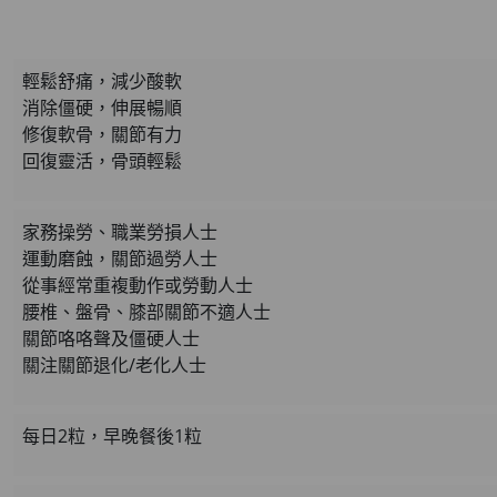
草姬 調經緊緻寶(27
此商品最多可加購1件
HKD$169
輕鬆舒痛，減少酸軟
HKD$369
消除僵硬，伸展暢順
修復軟骨，關節有力
男補精力丸5
回復靈活，骨頭輕鬆
此商品最多可加購1件
HKD$169
家務操勞、職業勞損人士
HKD$449
運動磨蝕，關節過勞人士
從事經常重複動作或勞動人士
理膚泉 無香大哥大防曬 
此商品最多可加購1件
腰椎、盤骨、膝部關節不適人士
關節咯咯聲及僵硬人士
HKD$88
關注關節退化/老化人士
HKD$145
Round Lab 白樺樹
每日2粒，早晚餐後1粒
此商品最多可加購1件
HKD$85