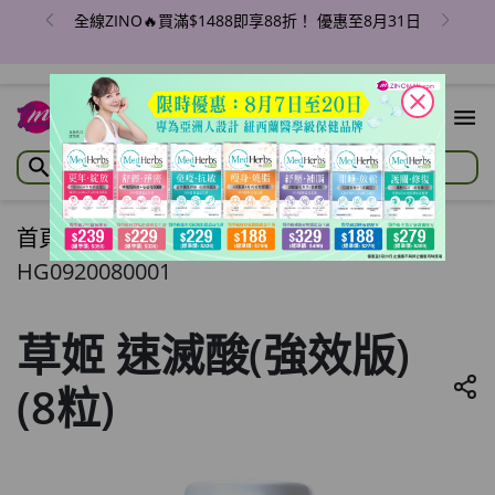
全線ZINO🔥買滿$1488即享88折！ 優惠至8月31日
close
首頁
/
草姬 速滅酸(強效版) (8粒)
HG0920080001
草姬 速滅酸(強效版)
(8粒)