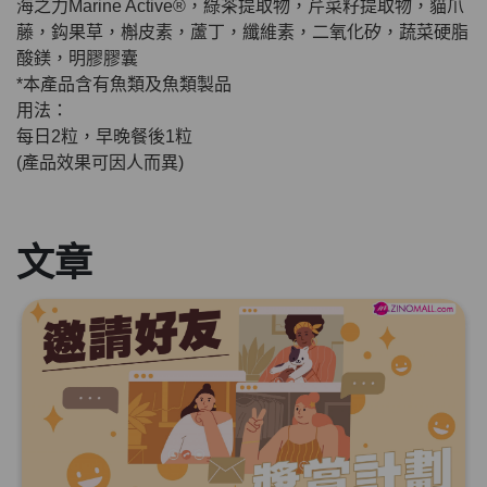
HKD$85
海之力Marine Active®，綠茶提取物，芹菜籽提取物，貓爪
加入購物車
HKD$145
藤，鈎果草，槲皮素，蘆丁，纖維素，二氧化矽，蔬菜硬脂
酸鎂，明膠膠囊
*本產品含有魚類及魚類製品
用法：
每日2粒，早晚餐後1粒
(產品效果可因人而異)
文章