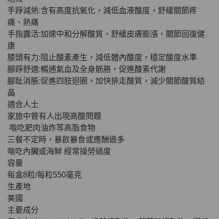
草姬 調經緊緻寶(27年2月到期)
手踭減熱:含有高度抗氧化，減低血液酸度，舒緩關節疼
此商品最多可加購1件
痛、熱痛
HKD$169
加入購物車
手指露活:加速中和分解酸質，舒緩皮膚膨漲，關節回復健
HKD$369
康
膝頭有力:阻止酸素產生，減低體內酸度，穩定酸度水準
男補精力丸5:1 (到期日2028年1月)
腳踭舒適:暢通氣血及全身筋胳，促進酸素代謝
此商品最多可加購1件
腳趾消脹:促進四肢迴圈，加快排走酸質，滅少關節酸質結
HKD$169
加入購物車
晶
HKD$449
適合人士
家旅中曾有人出現高酸問題
理膚泉 無香大哥大防曬 50ml (2027年4
喈吃肥肉油炸等高脂食物
月)
三餐不定時，暴飲暴食或應酬過多
此商品最多可加購1件
喈吃內臟或海鮮 經常操勞過度
HKD$88
加入購物車
容量
HKD$145
每盒8粒/每粒550毫克
生產地
Round Lab 白樺樹水份防曬霜 50ml
美國
(到期日2027年2月)
主要成分
此商品最多可加購1件