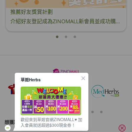
推薦好友獎賞計劃
介紹好友登記成為ZINOMALL新會員並成功購物，您即可獲得$50Mall Dollar現金回贈，你的好友亦可同時獲得$50Mall Dollar現金回贈。 **舊會員必須完成首張訂單才可開通邀請好友獎賞計劃** 1. 舊會員可於 我的帳戶>>>邀請好友獎賞 中找到 好友推薦碼 (紅圈位置) 2. 會員可複製好友推薦碼並透過 Whatsapp / Facebook / Email分享給自己好友。推薦好友次數不限，介紹愈多新朋友，可獲得愈多Mall Dollar現金回贈。 3. 好友
草姬Herbs
歡迎來到草姬官網ZINOMALL♥️ 加
想獲取最新的優惠資訊？
入會員就送超過$300現金劵！
cancel